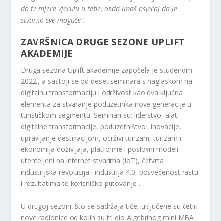
do te mjere vjeruju u tebe, onda imaš osjećaj da je
stvarno sve moguće”.
ZAVRŠNICA DRUGE SEZONE UPLIFT
AKADEMIJE
Druga sezona Uplift akademije započela je studenom
2022., a sastoji se od deset seminara s naglaskom na
digitalnu transformaciju i održivost kao dva ključna
elementa za stvaranje poduzetnika nove generacije u
turističkom segmentu. Seminari su: liderstvo, alati
digitalne transformacije, poduzetništvo i inovacije,
upravljanje destinacijom, održivi turizam, turizam i
ekonomija doživljaja, platforme i poslovni modeli
utemeljeni na internet stvarima (IoT), četvrta
industrijska revolucija i industrija 4.0, posvećenost rastu
i rezultatima te korisničko putovanje .
U drugoj sezoni, što se sadržaja tiče, uključene su četiri
nove radionice od kojih su tri dio Algebrinog mini MBA