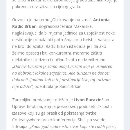
pokrenula revitalizaciju cijelog grada.
Govorila je na temu „Oblikovanje turizma“.
Antonia
Radić Brkan
, dogradonačelnica Makarske,
naglašavajući da bi mjerna jedinica za uspješnost neke
destinacije trebala biti potrošnja koju turisti stvaraju, a
ne broj dolazaka. Radić Brkan istaknula je i da ako
želimo opstati i biti konkurentni, moramo zaštiti
djelatnike u turizmu i načinu života na Mediteranu.
„
Održivi turizam je samo onaj turizam koji je usmjeren
na dobrobit lokalne zajednice. Ako turizam ne donosi
dobrobit ljudima koji u toj destinaciji žive, taj turizam
nije održiv“,
poentirala je Radić Brkan.
Zanimljivo predavanje održao je i
Ivan Burazin
član
Uprave Infobipa, koji je pokrio svoj poduzetnički put i
izazove koji su ga pratili od pokretanja tvrtke
Codeanywhere preko konferencije Shift pa sve do
Infobipa.
„Kada god radite istu stvar koju ste radili jučer,