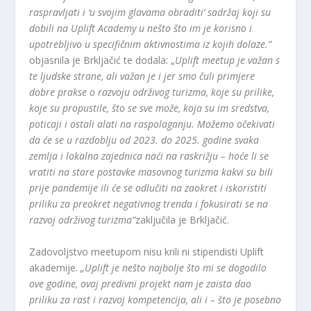
raspravljati i ‘u svojim glavama obraditi’ sadržaj koji su
dobili na Uplift Academy u nešto što im je korisno i
upotrebljivo u specifičnim aktivnostima iz kojih dolaze.”
objasnila je Brkljačić te dodala: „
Uplift meetup je važan s
te ljudske strane, ali važan je i jer smo čuli primjere
dobre prakse o razvoju održivog turizma, koje su prilike,
koje su propustile, što se sve može, koja su im sredstva,
poticaji i ostali alati na raspolaganju. Možemo očekivati ​​
da će se u razdoblju od 2023. do 2025. godine svaka
zemlja i lokalna zajednica naći na raskrižju – hoće li se
vratiti na stare postavke masovnog turizma kakvi su bili
prije pandemije ili će se odlučiti na zaokret i iskoristiti
priliku za preokret negativnog trenda i fokusirati se na
razvoj održivog turizma“
zaključila je Brkljačić.
Zadovoljstvo meetupom nisu krili ni stipendisti Uplift
akademije.
„Uplift je nešto najbolje što mi se dogodilo
ove godine, ovaj predivni projekt nam je zaista dao
priliku za rast i razvoj kompetencija, ali i – što je posebno