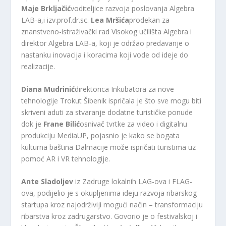
Maje Brkljačić
voditeljice razvoja poslovanja Algebra
LAB-a,i izv.prof.dr.sc.
Lea Mršića
prodekan za
znanstveno-istraživački rad Visokog učilišta Algebra i
direktor Algebra LAB-a, koji je održao predavanje o
nastanku inovacija i koracima koji vode od ideje do
realizacije.
Diana Mudrinić
direktorica Inkubatora za nove
tehnologije Trokut Šibenik ispričala je što sve mogu biti
skriveni aduti za stvaranje dodatne turističke ponude
dok je
Frane Bilić
osnivač tvrtke za video i digitalnu
produkciju MediaUP, pojasnio je kako se bogata
kulturna baština Dalmacije može ispričati turistima uz
pomoć AR i VR tehnologije.
Ante Sladoljev
iz Zadruge lokalnih LAG-ova i FLAG-
ova, podijelio je s okupljenima ideju razvoja ribarskog
startupa kroz najodrživiji mogući način – transformaciju
ribarstva kroz zadrugarstvo. Govorio je o festivalskoj i