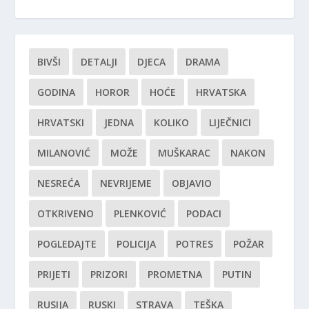
BIVŠI
DETALJI
DJECA
DRAMA
GODINA
HOROR
HOĆE
HRVATSKA
HRVATSKI
JEDNA
KOLIKO
LIJEČNICI
MILANOVIĆ
MOŽE
MUŠKARAC
NAKON
NESREĆA
NEVRIJEME
OBJAVIO
OTKRIVENO
PLENKOVIĆ
PODACI
POGLEDAJTE
POLICIJA
POTRES
POŽAR
PRIJETI
PRIZORI
PROMETNA
PUTIN
RUSIJA
RUSKI
STRAVA
TEŠKA