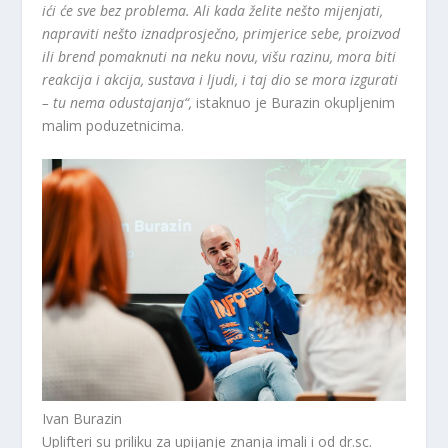
ići će sve bez problema. Ali kada želite nešto mijenjati,
napraviti nešto iznadprosječno, primjerice sebe, proizvod
ili brend pomaknuti na neku novu, višu razinu, mora biti
reakcija i akcija, sustava i ljudi, i taj dio se mora izgurati
– tu nema odustajanja“,
istaknuo je Burazin okupljenim
malim poduzetnicima.
Ivan Burazin
Uplifteri su priliku za upijanje znanja imali i od dr.sc.