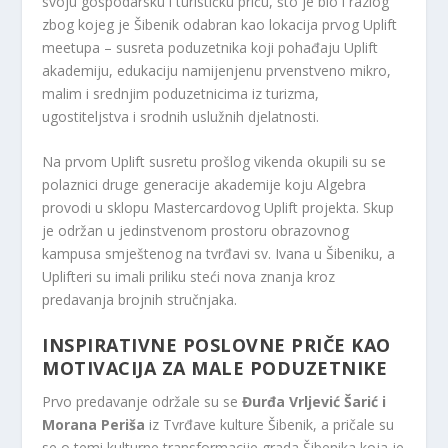
svoju gospodarsku i turističku priču, što je bio i razlog
zbog kojeg je Šibenik odabran kao lokacija prvog Uplift
meetupa – susreta poduzetnika koji pohađaju Uplift
akademiju, edukaciju namijenjenu prvenstveno mikro,
malim i srednjim poduzetnicima iz turizma,
ugostiteljstva i srodnih uslužnih djelatnosti.
Na prvom Uplift susretu prošlog vikenda okupili su se
polaznici druge generacije akademije koju Algebra
provodi u sklopu Mastercardovog Uplift projekta. Skup
je održan u jedinstvenom prostoru obrazovnog
kampusa smještenog na tvrđavi sv. Ivana u Šibeniku, a
Uplifteri su imali priliku steći nova znanja kroz
predavanja brojnih stručnjaka.
INSPIRATIVNE POSLOVNE PRIČE KAO
MOTIVACIJA ZA MALE PODUZETNIKE
Prvo predavanje održale su se
Đurđa Vrljević Šarić i
Morana Periša
iz Tvrđave kulture Šibenik, a pričale su
se o temi kulturne transformacije grada Šibenika koja je