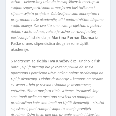
važno – networking tako da je ovaj šibenski meetup sa
svojom superpozitivnom atmosferom baš točka na i
cijelom svijetu projekta. Oduševljena sam konceptom i
programom naše akademije, ali i poduzetničkim idejama
svojih kolega. Sve ovo što smo ovim projektom u paketu
dobili, svatko od nas, zaista je važno za razvoj našeg
poslovanja“,
istaknula je
Martina Pernar Škunca
iz
Paške sirane, stipendistica druge sezone Uplift
akademije.
S Martinom se složila i
Iva Knežević
iz Tunaholic fish
bara:
„Uplift meetup bio je izvrsna prilika da se svi
upoznamo i povežemo uživo nakon online predavanja na
Uplift akademiji. Odabir destinacije – kampus na tvrđavi
sv. Ivana – bila je izvrsna i vladala je inspirativna,
entuzijastična atmosfera cijelo vrijeme. Predavači koje
smo imali ovdje na meetupu savršeni su nadopuna
predavačima koje smo imali na Uplift Akademiji – stručni
su, iskusni, puni znanja i voljni to znanje prenijeti
drugima. Osim toga, ako oni, uz svoje znanje i iskustvo,