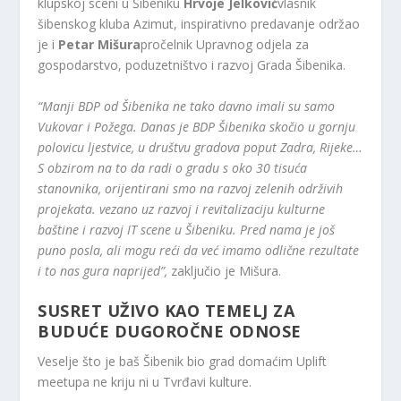
klupskoj sceni u Šibeniku
Hrvoje Jelković
vlasnik
šibenskog kluba Azimut, inspirativno predavanje održao
je i
Petar Mišura
pročelnik Upravnog odjela za
gospodarstvo, poduzetništvo i razvoj Grada Šibenika.
“Manji BDP od Šibenika ne tako davno imali su samo
Vukovar i Požega. Danas je BDP Šibenika skočio u gornju
polovicu ljestvice, u društvu gradova poput Zadra, Rijeke…
S obzirom na to da radi o gradu s oko 30 tisuća
stanovnika, orijentirani smo na razvoj zelenih održivih
projekata. vezano uz razvoj i revitalizaciju kulturne
baštine i razvoj IT scene u Šibeniku. Pred nama je još
puno posla, ali mogu reći da već imamo odlične rezultate
i to nas gura naprijed”,
zaključio je Mišura.
SUSRET UŽIVO KAO TEMELJ ZA
BUDUĆE DUGOROČNE ODNOSE
Veselje što je baš Šibenik bio grad domaćim Uplift
meetupa ne kriju ni u Tvrđavi kulture.