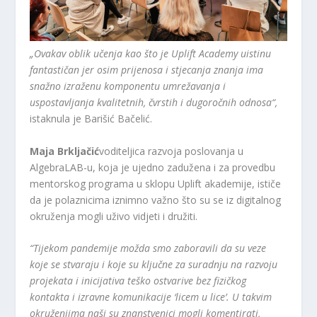
„Ovakav oblik učenja kao što je Uplift Academy uistinu
fantastičan jer osim prijenosa i stjecanja znanja ima
snažno izraženu komponentu umrežavanja i
uspostavljanja kvalitetnih, čvrstih i dugoročnih odnosa“,
istaknula je Barišić Bačelić.
Maja Brkljačić
voditeljica razvoja poslovanja u
AlgebraLAB-u, koja je ujedno zadužena i za provedbu
mentorskog programa u sklopu Uplift akademije, ističe
da je polaznicima iznimno važno što su se iz digitalnog
okruženja mogli uživo vidjeti i družiti.
“Tijekom pandemije možda smo zaboravili da su veze
koje se stvaraju i koje su ključne za suradnju na razvoju
projekata i inicijativa teško ostvarive bez fizičkog
kontakta i izravne komunikacije ‘licem u lice’. U takvim
okruženjima naši su znanstvenici mogli komentirati,