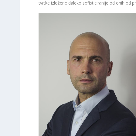
tvrtke izložene daleko sofisticiranije od onih od p