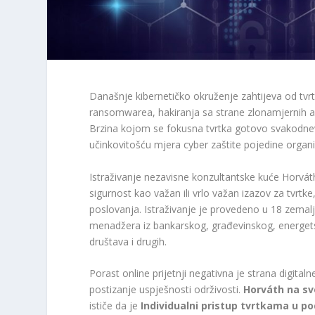
Današnje kibernetičko okruženje zahtijeva od tvrt
ransomwarea, hakiranja sa strane zlonamjernih ak
Brzina kojom se fokusna tvrtka gotovo svakodnevn
učinkovitošću mjera cyber zaštite pojedine organi
Istraživanje nezavisne konzultantske kuće Horvá
sigurnost kao važan ili vrlo važan izazov za tvrtk
poslovanja. Istraživanje je provedeno u 18 zemalj
menadžera iz bankarskog, građevinskog, energetsk
društava i drugih.
Porast online prijetnji negativna je strana digita
postizanje uspješnosti održivosti.
Horváth na sv
ističe da je
Individualni pristup tvrtkama u po