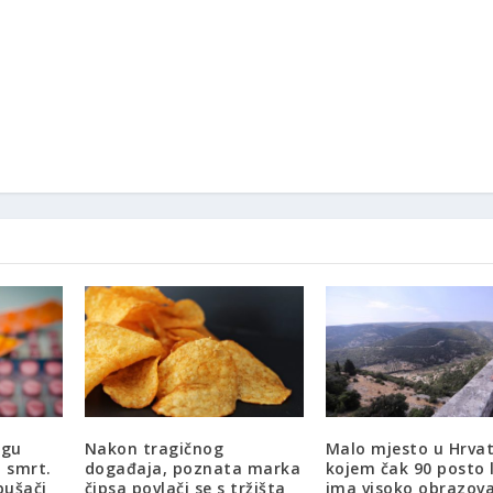
ogu
Nakon tragičnog
Malo mjesto u Hrvat
i smrt.
događaja, poznata marka
kojem čak 90 posto l
pušači
čipsa povlači se s tržišta
ima visoko obrazova