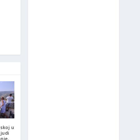
skoj u
judi
nje,