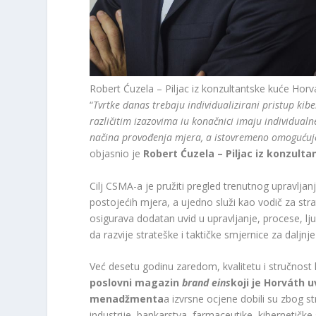
Robert Ćuzela – Piljac iz konzultantske kuće Horv
“
Tvrtke danas trebaju individualizirani pristup kibern
različitim izazovima iu konačnici imaju individualn
načina provođenja mjera, a istovremeno omogućuje v
objasnio je
Robert Ćuzela – Piljac iz konzult
Cilj CSMA-a je pružiti pregled trenutnog upravljan
postojećih mjera, a ujedno služi kao vodič za strat
osigurava dodatan uvid u upravljanje, procese, lju
da razvije strateške i taktičke smjernice za dalj
Već desetu godinu zaredom, kvalitetu i stručnost
poslovni magazin
brand eins
koji je Horváth u
menadžmenta
a izvrsne ocjene dobili su zbog 
industrije, bankarstva, farmaceutike, kibernetičke