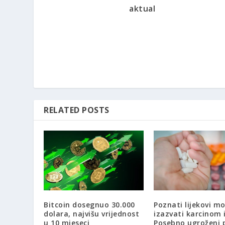
aktual
RELATED POSTS
Bitcoin dosegnuo 30.000
Poznati lijekovi m
dolara, najvišu vrijednost
izazvati karcinom 
u 10 mjeseci
Posebno ugroženi 