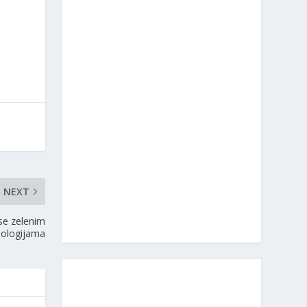
NEXT
se zelenim
nologijama