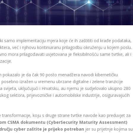
ki samo implementaciju mjera koje će ih zaštititi od krađe podataka,
tera, već i njihovu kontinuiranu prilagodbu okruženju u kojem poslu.
o mora prilagođavati uvjetovana je fleksibilnošću same tvrtke, ali i
zacije.
th pokazalo je da čak 90 posto menadžera navodi kibernetičku
e, posebno izražen u vremenu ubrzane digitalne i zelene tranzicije
a svijeta, uključujući i Hrvatsku, au njemu je sudjelovalo ukupno 280
og sektora, prijevozničke i automobilske industrije, osiguravajućih
lne transformacije, koju s druge strane tvrtke navode kao preduvjet za
om CSMA dokumentu (Cyber​​Security Maturity Assessment)
dručju cyber zaštite je prijeko potreban
jer su prijetnje kojima su