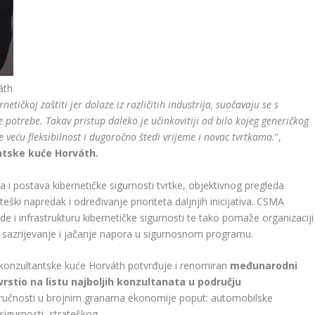
áth
etičkoj zaštiti jer dolaze iz različitih industrija, suočavaju se s
e potrebe. Takav pristup daleko je učinkovitiji od bilo kojeg generičkog
eću fleksibilnost i dugoročno štedi vrijeme i novac tvrtkama.
”,
antske kuće Horváth.
ja i postava kibernetičke sigurnosti tvrtke, objektivnog pregleda
eški napredak i određivanje prioriteta daljnjih inicijativa. CSMA
de i infrastrukturu kibernetičke sigurnosti te tako pomaže organizaciji
nje sazrijevanje i jačanje napora u sigurnosnom programu.
 konzultantske kuće Horváth potvrđuje i renomiran
međunarodni
vrstio na listu najboljih konzultanata u području
stručnosti u brojnim granama ekonomije poput: automobilske
 sigurnosti, strateškog