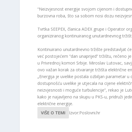
“Neizvjesnost energije svojom cijenom i dostupnošć
burzovna roba, što sa sobom nosi dozu neizvjesno
Tvrtka SEEPEX, članica ADEX grupe i Operator organ
organiziranog kontinuiranog unutardnevnog tržišta 
Kontinuirano unutardnevno tržište predstavljat će
već postojećem “dan unaprijed” tržištu, rečeno je
u Privrednoj komori Srbije. Miroslav Lutovac, sa
ovo važan korak za otvaranje tržišta električne e
„Energija je uvelike postala ozbiljan parametar u 
dostupnošću uvelike je utjecala na cijene elektri
neizvjesnosti i moguće turbulencije”, rekao je Lu
kako je najavljeno na skupu u PKS-u, pridruži 
električne energije.
VIŠE O TEMI
Izvor:Poslovni.hr