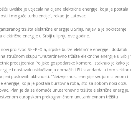
u uvelike je utjecala na cijene električne energije, koja je postala
sti i moguće turbulencije”, rekao je Lutovac.
iziranog tržišta električne energije u Srbiji, najavila je pokretanje
električne energije u Srbiji u lipnju ove godine.
 novi proizvod SEEPEX-a, srpske burze električne energije i dodatak
 na stručnom skupu “Unutardnevno tržište električne energije u Srbiji”
vjetnik predsjednika Poljske gospodarske komore, istaknuo je kako je
nergije i nastavak usklađivanja domaćih i EU standarda u tom sektoru.
ocjeni poslovnih aktivnosti. “Neizvjesnost energije svojom cijenom i
čne energije, koja je postala burzovna roba, što sa sobom nosi dozu
tovac. Plan je da se domaće unutardnevno tržište električne energije,
jedinstvenom europskom prekograničnom unutardnevnom tržištu