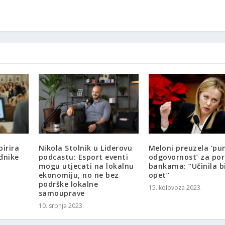
irira
Nikola Stolnik u Liderovu
Meloni preuzela ‘pu
dnike
podcastu: Esport eventi
odgovornost’ za po
mogu utjecati na lokalnu
bankama: “Učinila b
ekonomiju, no ne bez
opet”
podrške lokalne
15. kolovoza 2023.
samouprave
10. srpnja 2023.