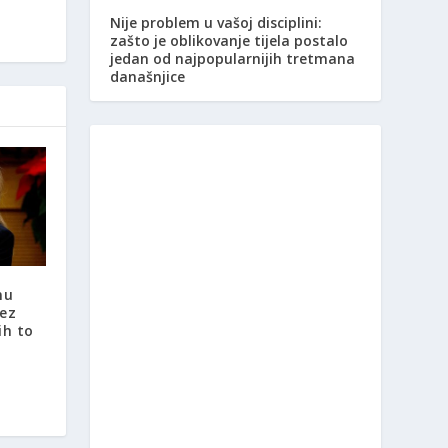
Nije problem u vašoj disciplini:
zašto je oblikovanje tijela postalo
jedan od najpopularnijih tretmana
današnjice
nu
rez
ih to