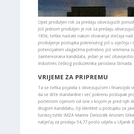
Opet produljen rok za predaju obvezujućih ponuda
Još jednom produljen je rok za predaju obvezujuć
1856, tvrtke nastale nakon otvaranja stečaja nad
produljenje postupka pokrenutog još u siječnju i 
potencijalnim ulagačima potrebno još vremena z
zainteresirana kandidata, jedan je već obavijestio
Industries češkog poduzetnika Jaroslava Strnada.
VRIJEME ZA PRIPREMU
Ta se tvrtka pojavila s obvezujućom i financijski
da se drže standardne i već pokrenu postupak p
početnom cijenom od one s kojom je pred njih do
drugom kandidatu, čiji identitet u postupku za j
turskoj tvrtki IMZA Marine Denizcilik Anonim Sirke
natječaj za prodaju 54,77 posto udjela u Uljanik 