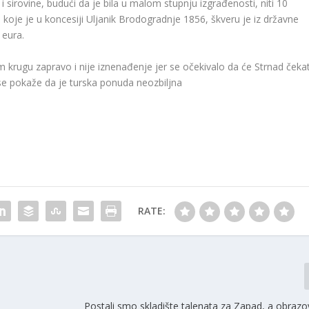
i sirovine, budući da je bila u malom stupnju izgrađenosti, niti 10
koje je u koncesiji Uljanik Brodogradnje 1856, škveru je iz državne
 eura.
 krugu zapravo i nije iznenađenje jer se očekivalo da će Strnad čekat
o se pokaže da je turska ponuda neozbiljna
RATE:
Postali smo skladište talenata za Zapad, a obraz