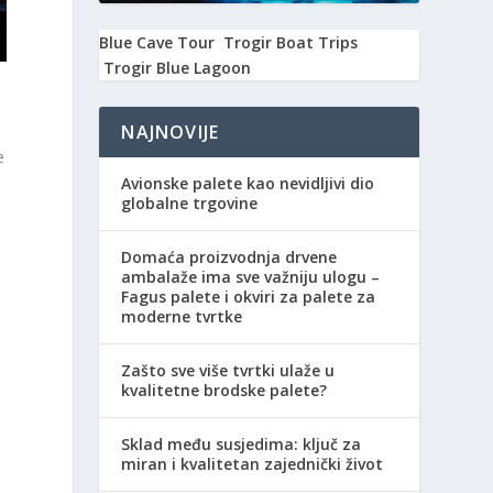
Blue Cave Tour
Trogir Boat Trips
Trogir Blue Lagoon
NAJNOVIJE
e
Avionske palete kao nevidljivi dio
globalne trgovine
Domaća proizvodnja drvene
ambalaže ima sve važniju ulogu –
Fagus palete i okviri za palete za
moderne tvrtke
i
Zašto sve više tvrtki ulaže u
kvalitetne brodske palete?
Sklad među susjedima: ključ za
miran i kvalitetan zajednički život