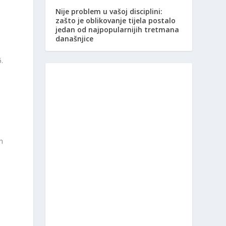
Nije problem u vašoj disciplini:
zašto je oblikovanje tijela postalo
jedan od najpopularnijih tretmana
današnjice
.
i
h
e