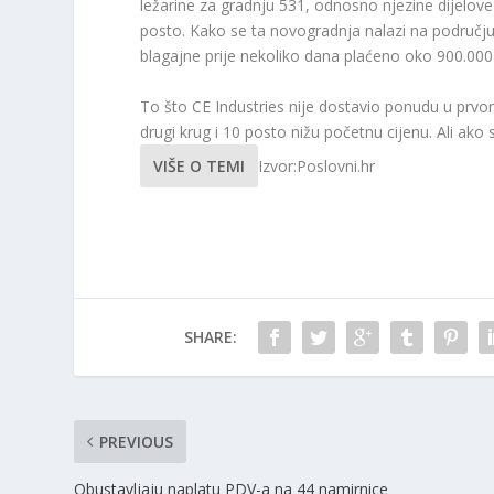
ležarine za gradnju 531, odnosno njezine dijelove 
posto. Kako se ta novogradnja nalazi na području 
blagajne prije nekoliko dana plaćeno oko 900.000
To što CE Industries nije dostavio ponudu u prvom
drugi krug i 10 posto nižu početnu cijenu. Ali ak
VIŠE O TEMI
Izvor:Poslovni.hr
SHARE:
PREVIOUS
Obustavljaju naplatu PDV-a na 44 namirnice