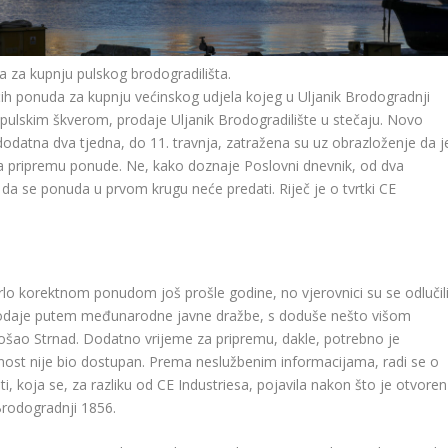
 za kupnju pulskog brodogradilišta.
ih ponuda za kupnju većinskog udjela kojeg u Uljanik Brodogradnji
 pulskim škverom, prodaje Uljanik Brodogradilište u stečaju. Novo
dodatna dva tjedna, do 11. travnja, zatražena su uz obrazloženje da j
a pripremu ponude. Ne, kako doznaje Poslovni dnevnik, od dva
 da se ponuda u prvom krugu neće predati. Riječ je o tvrtki CE
 vrlo korektnom ponudom još prošle godine, no vjerovnici su se odlučil
rodaje putem međunarodne javne dražbe, s doduše nešto višom
šao Strnad. Dodatno vrijeme za pripremu, dakle, potrebno je
avnost nije bio dostupan. Prema neslužbenim informacijama, radi se o
ti, koja se, za razliku od CE Industriesa, pojavila nakon što je otvoren
Brodogradnji 1856.