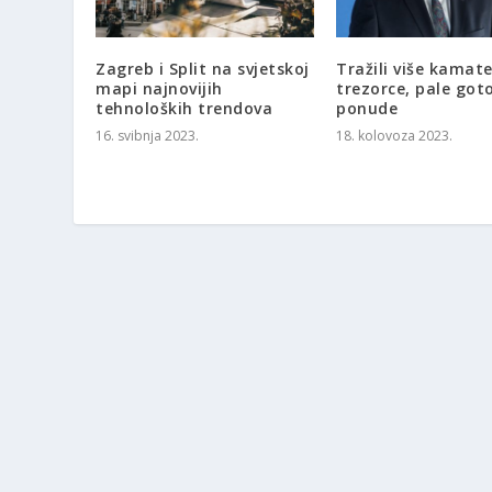
Zagreb i Split na svjetskoj
Tražili više kamat
mapi najnovijih
trezorce, pale got
tehnoloških trendova
ponude
16. svibnja 2023.
18. kolovoza 2023.