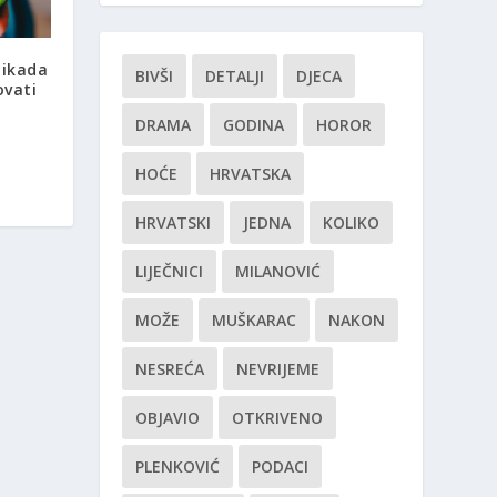
nikada
BIVŠI
DETALJI
DJECA
ovati
DRAMA
GODINA
HOROR
HOĆE
HRVATSKA
HRVATSKI
JEDNA
KOLIKO
LIJEČNICI
MILANOVIĆ
MOŽE
MUŠKARAC
NAKON
NESREĆA
NEVRIJEME
OBJAVIO
OTKRIVENO
PLENKOVIĆ
PODACI