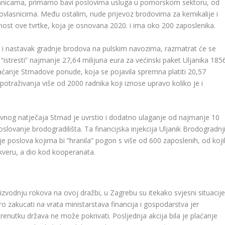
stranicama, primarno bavi poslovima usluga u pomorskom sektoru, od
vlasnicima. Među ostalim, nude prijevoz brodovima za kemikalije i
nost ove tvrtke, koja je osnovana 2020. i ima oko 200 zaposlenika.
nost i nastavak gradnje brodova na pulskim navozima, razmatrat će se
istresti” najmanje 27,64 milijuna eura za većinski paket Uljanika 1856
hvaćanje Strnadove ponude, koja se pojavila spremna platiti 20,57
 potraživanja više od 2000 radnika koji iznose upravo koliko je i
 javnog natječaja Strnad je uvrstio i dodatno ulaganje od najmanje 10
poslovanje brodogradilišta. Ta financijska injekcija Uljanik Brodogradnj
je poslova kojima bi “hranila” pogon s više od 600 zaposlenih, od koji
kveru, a dio kod kooperanata.
zvodnju rokova na ovoj dražbi, u Zagrebu su itekako svjesni situacij
o zakucati na vrata ministarstava financija i gospodarstva jer
enutku država ne može pokrivati. Posljednja akcija bila je plaćanje