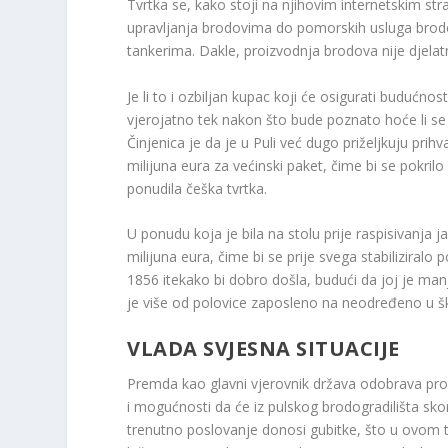
Tvrtka se, kako stoji na njihovim internetskim 
upravljanja brodovima do pomorskih usluga brodo
tankerima. Dakle, proizvodnja brodova nije djelat
Je li to i ozbiljan kupac koji će osigurati buduć
vjerojatno tek nakon što bude poznato hoće li se “
Činjenica je da je u Puli već dugo priželjkuju pri
milijuna eura za većinski paket, čime bi se pokrilo
ponudila češka tvrtka.
U ponudu koja je bila na stolu prije raspisivanja
milijuna eura, čime bi se prije svega stabiliziralo 
1856 itekako bi dobro došla, budući da joj je man
je više od polovice zaposleno na neodređeno u š
VLADA SVJESNA SITUACIJE
Premda kao glavni vjerovnik država odobrava proi
i mogućnosti da će iz pulskog brodogradilišta skor
trenutno poslovanje donosi gubitke, što u ovom tr