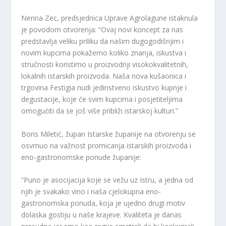
Nerina Zec, predsjednica Uprave Agrolagune istaknula
je povodom otvorenja: “Ovaj novi koncept za nas
predstavlja veliku priliku da našim dugogodišnjim i
novim kupcima pokažemo koliko znanja, iskustva i
stručnosti koristimo u proizvodnji visokokvalitetnih,
lokalnih istarskih proizvoda. Naša nova kušaonica i
trgovina Festigia nudi jedinstveno iskustvo kupnje i
degustacije, koje će svim kupcima i posjetiteljima
omogućiti da se još više približi istarskoj kulturi.”
Boris Miletić, župan Istarske županije na otvorenju se
osvrnuo na važnost promicanja istarskih proizvoda i
eno-gastronomske ponude županije:
“Puno je asocijacija koje se vežu uz Istru, a jedna od
njih je svakako vino i naša cjelokupna eno-
gastronomska ponuda, koja je ujedno drugi motiv
dolaska gostiju u naše krajeve. Kvaliteta je danas