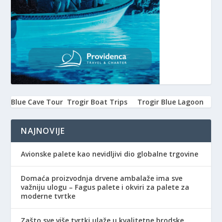
Blue Cave Tour
Trogir Boat Trips
Trogir Blue Lagoon
NAJNOVIJE
Avionske palete kao nevidljivi dio globalne trgovine
Domaća proizvodnja drvene ambalaže ima sve
važniju ulogu – Fagus palete i okviri za palete za
moderne tvrtke
Zašto sve više tvrtki ulaže u kvalitetne brodske