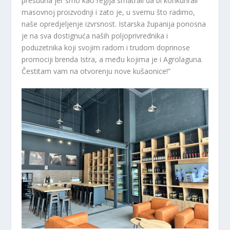
presudna jer smo kao regija smatrali da bi konkurirali
masovnoj proizvodnji i zato je, u svemu što radimo,
naše opredjeljenje izvrsnost. Istarska županija ponosna
je na sva dostignuća naših poljoprivrednika i
poduzetnika koji svojim radom i trudom doprinose
promociji brenda Istra, a među kojima je i Agrolaguna.
Čestitam vam na otvorenju nove kušaonice!”