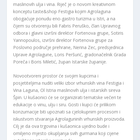
maslinovih ulja i vina. Riječ je o novom kreativnom
konceptu taste&shop Festigia kojim Agrolaguna
obogaćuje ponudu eno-gastro turizma u Istri, a na
čijem su otvorenju bili Fabris Peruško, član Upravnog
odbora i glavni izvršni direktor Fortenova grupe, Sotiris
Yannopoulos, izvršni direktor Fortenova grupe za
Poslovno područje prehrane, Nerina Zec, predsjednica
Uprave Agrolagune, Loris Peršurić, gradonačelnik Grada
Poreča i Boris Miletić, župan Istarske županije.
Novootvoreni prostor će svojim kupcima i
posjetiteljima nuditi veliki izbor vrhunskih vina Festigia i
Vina Laguna, Ol Istria maslinovih ulja i istarskih sireva
Špin. U kušaonici će se organizirati tematske večeri te
edukacije o vinu, ulju i siru. Gosti i kupci će prilikom
konzumacije biti upoznati sa cjelokupnim procesom i
iskustvom stvaranja Agrolaguninih vrhunskih proizvoda.
Cilj je da ova trgovina i kušaonica ujedno bude i
omiljeno mjesto okupljanja svih gurmana koji cijene