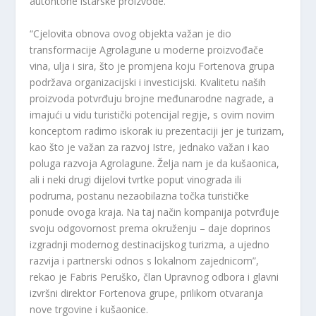
autohtone istarske proizvode.
“Cjelovita obnova ovog objekta važan je dio
transformacije Agrolagune u moderne proizvođače
vina, ulja i sira, što je promjena koju Fortenova grupa
podržava organizacijski i investicijski. Kvalitetu naših
proizvoda potvrđuju brojne međunarodne nagrade, a
imajući u vidu turistički potencijal regije, s ovim novim
konceptom radimo iskorak iu prezentaciji jer je turizam,
kao što je važan za razvoj Istre, jednako važan i kao
poluga razvoja Agrolagune. Želja nam je da kušaonica,
ali i neki drugi dijelovi tvrtke poput vinograda ili
podruma, postanu nezaobilazna točka turističke
ponude ovoga kraja. Na taj način kompanija potvrđuje
svoju odgovornost prema okruženju – daje doprinos
izgradnji modernog destinacijskog turizma, a ujedno
razvija i partnerski odnos s lokalnom zajednicom”,
rekao je Fabris Peruško, član Upravnog odbora i glavni
izvršni direktor Fortenova grupe, prilikom otvaranja
nove trgovine i kušaonice.