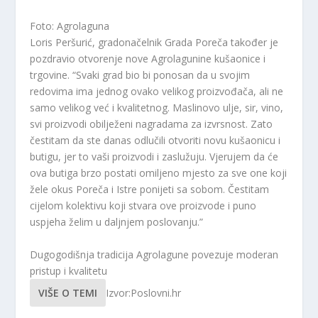
Foto: Agrolaguna
Loris Peršurić, gradonačelnik Grada Poreča također je
pozdravio otvorenje nove Agrolagunine kušaonice i
trgovine. “Svaki grad bio bi ponosan da u svojim
redovima ima jednog ovako velikog proizvođača, ali ne
samo velikog već i kvalitetnog. Maslinovo ulje, sir, vino,
svi proizvodi obilježeni nagradama za izvrsnost. Zato
čestitam da ste danas odlučili otvoriti novu kušaonicu i
butigu, jer to vaši proizvodi i zaslužuju. Vjerujem da će
ova butiga brzo postati omiljeno mjesto za sve one koji
žele okus Poreča i Istre ponijeti sa sobom. Čestitam
cijelom kolektivu koji stvara ove proizvode i puno
uspjeha želim u daljnjem poslovanju.”
Dugogodišnja tradicija Agrolagune povezuje moderan
pristup i kvalitetu
VIŠE O TEMI
Izvor:Poslovni.hr