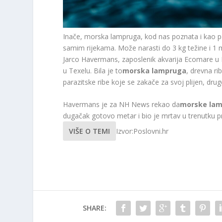
Inače, morska lampruga, kod nas poznata i kao pakl
samim rijekama. Može narasti do 3 kg težine i 1 
Jarco Havermans, zaposlenik akvarija Ecomare u 
u Texelu. Bila je to
morska lampruga
, drevna ri
parazitske ribe koje se zakače za svoj plijen, druge 
Havermans je za NH News rekao da
morske la
dugačak gotovo metar i bio je mrtav u trenutku p
VIŠE O TEMI
Izvor:Poslovni.hr
SHARE: