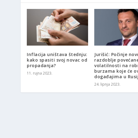
Inflacija uništava štednju:
Jurišić: Počinje nov
kako spasiti svoj novac od
razdoblje povećan
propadanja?
volatilnosti na ro
burzama koje će ov
11. rujna 2023.
događajima u Rusij
24. lipnja 2023.