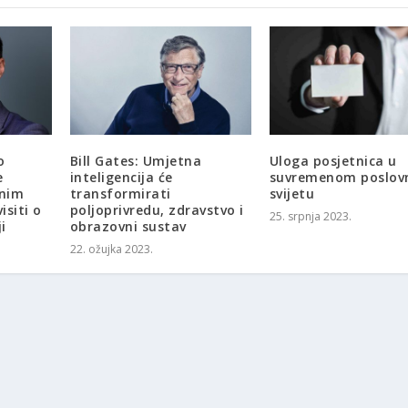
o
Bill Gates: Umjetna
Uloga posjetnica u
e
inteligencija će
suvremenom poslo
bnim
transformirati
svijetu
isiti o
poljoprivredu, zdravstvo i
25. srpnja 2023.
i
obrazovni sustav
22. ožujka 2023.