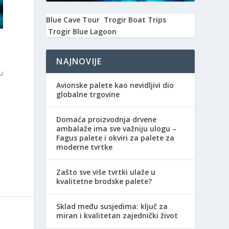
Blue Cave Tour
Trogir Boat Trips
Trogir Blue Lagoon
NAJNOVIJE
u
Avionske palete kao nevidljivi dio
globalne trgovine
o
Domaća proizvodnja drvene
ambalaže ima sve važniju ulogu –
Fagus palete i okviri za palete za
moderne tvrtke
Zašto sve više tvrtki ulaže u
kvalitetne brodske palete?
Sklad među susjedima: ključ za
miran i kvalitetan zajednički život