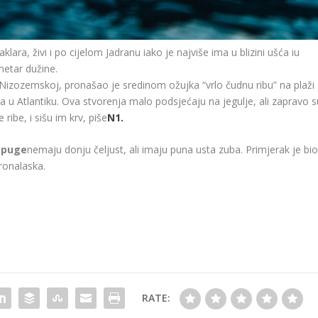
ara, živi i po cijelom Jadranu iako je najviše ima u blizini ušća iu
metar dužine.
Nizozemskoj, pronašao je sredinom ožujka “vrlo čudnu ribu” na plaži
ba u Atlantiku. Ova stvorenja malo podsjećaju na jegulje, ali zapravo s
ribe, i sišu im krv, piše
N1.
mpuge
nemaju donju čeljust, ali imaju puna usta zuba. Primjerak je bi
ronalaska.
RATE: