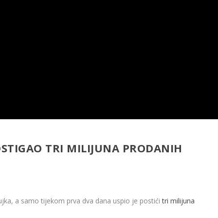
OSTIGAO TRI MILIJUNA PRODANIH
žujka, a samo tijekom prva dva dana uspio je postići
tri milijuna