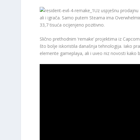
Uz uspješnu prodajnu st
ali i igrača. Samo putem Steama ima Overwhelmingl
33,7 tisuća ocijenjeno pozitivno.
Slično prethodnim ‘remake’ projektima iz Capcoma
što bolje iskoristila današnja tehnologija. Iako pr
elemente gameplaya, ali i uveo niz novosti kako bi z