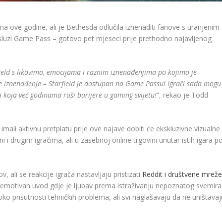
rujna ove godine, ali je Bethesda odlučila iznenaditi fanove s uranjenim
sluzi Game Pass – gotovo pet mjeseci prije prethodno najavljenog
eld s likovima, emocijama i raznim iznenađenjima po kojima je
je iznenađenje – Starfield je dostupan na Game Passu! Igrači sada mogu
mi koja već godinama ruši barijere u gaming svijetu!
“, rekao je Todd
imali aktivnu pretplatu prije ove najave dobiti će ekskluzivne vizualne
ni i drugim igračima, ali u zasebnoj online trgovini unutar istih igara p
 ali se reakcije igrača nastavljaju pristizati
Reddit i društvene mrež
lo emotivan uvod gdje je ljubav prema istraživanju nepoznatog svemira
o prisutnosti tehničkih problema, ali svi naglašavaju da ne uništavaj