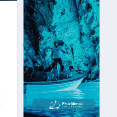
o
e
.
u