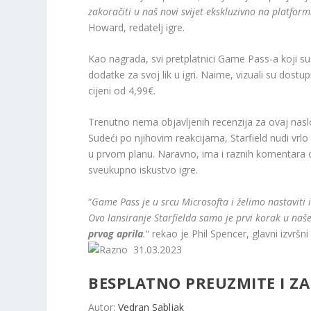
zakoračiti u naš novi svijet ekskluzivno na platfor
Howard, redatelj igre.
Kao nagrada, svi pretplatnici Game Pass-a koji su 
dodatke za svoj lik u igri. Naime, vizuali su dostup
cijeni od 4,99€.
Trenutno nema objavljenih recenzija za ovaj naslov,
Sudeći po njihovim reakcijama, Starfield nudi vr
u prvom planu. Naravno, ima i raznih komentara ok
sveukupno iskustvo igre.
“
Game Pass je u srcu Microsofta i želimo nastaviti i
Ovo lansiranje Starfielda samo je prvi korak u naš
prvog aprila
.
“ rekao je Phil Spencer, glavni izvrš
31.03.2023
BESPLATNO PREUZMITE I ZAU
Autor:
Vedran Sabljak