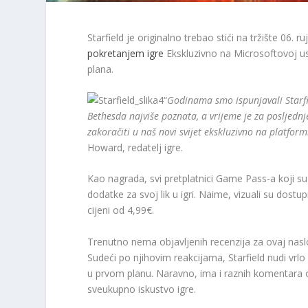
Starfield je originalno trebao stići na tržište 06. 
pokretanjem igre
Ekskluzivno na Microsoftovoj u
plana.
“
Godinama smo ispunjavali Starfi
Bethesda najviše poznata, a vrijeme je za posljedn
zakoračiti u naš novi svijet ekskluzivno na platfor
Howard, redatelj igre.
Kao nagrada, svi pretplatnici Game Pass-a koji su 
dodatke za svoj lik u igri. Naime, vizuali su dostup
cijeni od 4,99€.
Trenutno nema objavljenih recenzija za ovaj naslov,
Sudeći po njihovim reakcijama, Starfield nudi vr
u prvom planu. Naravno, ima i raznih komentara ok
sveukupno iskustvo igre.