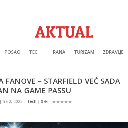
POSAO
TECH
HRANA
TURIZAM
ZDRAVLJE
 FANOVE – STARFIELD VEĆ SADA
AN NA GAME PASSU
|
tra 2, 2023
|
Tech
|
0
|