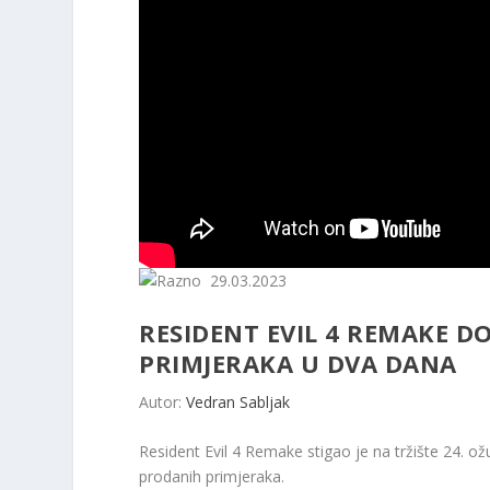
29.03.2023
RESIDENT EVIL 4 REMAKE D
PRIMJERAKA U DVA DANA
Autor:
Vedran Sabljak
Resident Evil 4 Remake stigao je na tržište 24. o
prodanih primjeraka.