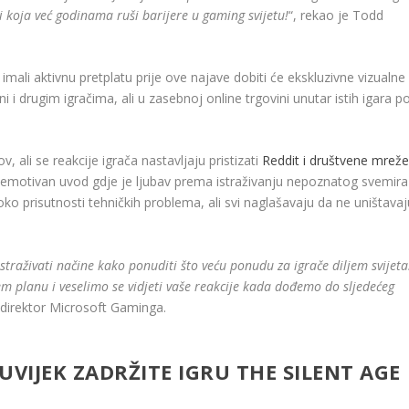
mi koja već godinama ruši barijere u gaming svijetu!
“, rekao je Todd
imali aktivnu pretplatu prije ove najave dobiti će ekskluzivne vizualne
ni i drugim igračima, ali u zasebnoj online trgovini unutar istih igara p
 ali se reakcije igrača nastavljaju pristizati
Reddit i društvene mrež
lo emotivan uvod gdje je ljubav prema istraživanju nepoznatog svemira
o prisutnosti tehničkih problema, ali svi naglašavaju da ne uništavaj
straživati ​​načine kako ponuditi što veću ponudu za igrače diljem svijeta
em planu i veselimo se vidjeti vaše reakcije kada dođemo do sljedećeg
ni direktor Microsoft Gaminga.
VIJEK ZADRŽITE IGRU ​​THE SILENT AGE