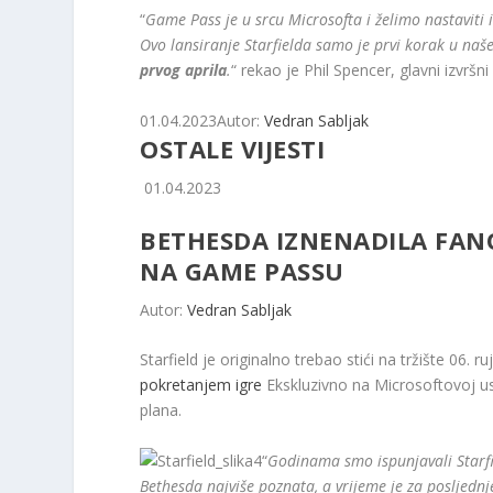
“
Game Pass je u srcu Microsofta i želimo nastaviti i
Ovo lansiranje Starfielda samo je prvi korak u naš
prvog aprila
.
“ rekao je Phil Spencer, glavni izvrš
01.04.2023
Autor:
Vedran Sabljak
OSTALE VIJESTI
01.04.2023
BETHESDA IZNENADILA FAN
NA GAME PASSU
Autor:
Vedran Sabljak
Starfield je originalno trebao stići na tržište 06. 
pokretanjem igre
Ekskluzivno na Microsoftovoj u
plana.
“
Godinama smo ispunjavali Starfi
Bethesda najviše poznata, a vrijeme je za posljedn