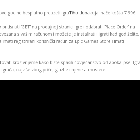
ove godine besplatno preuzeti igru
Tiho doba
koja inače košta 7,99€.
pritisnuti ‘GET’ na prodajnoj stranici igre i odabrati ‘Place Order’ na
ezana s vašim računom i možete je instalirati i igrati kad god želite.
mati registrirani korisnički račun za Epic Games Store i imati
utovati kroz vrijeme kako biste spasili čovječanstvo od apokalipse. Igr
i igrača, najviše zbog priče, glazbe i njene atmosfere.