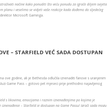
straživati ​​načine kako ponuditi što veću ponudu za igrače diljem svijeta
em planu i veselimo se vidjeti vaše reakcije kada dođemo do sljedećeg
ni direktor Microsoft Gaminga.
OVE – STARFIELD VEĆ SADA DOSTUPAN
rujna ove godine, ali je Bethesda odlučila iznenaditi fanove s uranjenim
sluzi Game Pass – gotovo pet mjeseci prije prethodno najavljenog
eld s likovima, emocijama i raznim iznenađenjima po kojima je
je iznenađenje – Starfield je dostupan na Game Passu! Igrači sada mogu