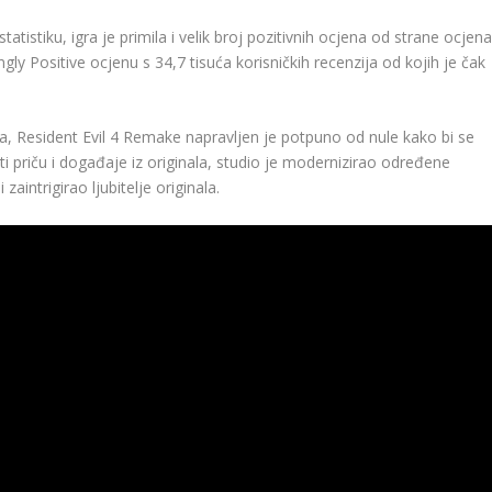
atistiku, igra je primila i velik broj pozitivnih ocjena od strane ocjena
y Positive ocjenu s 34,7 tisuća korisničkih recenzija od kojih je čak
, Resident Evil 4 Remake napravljen je potpuno od nule kako bi se
ati priču i događaje iz originala, studio je modernizirao određene
aintrigirao ljubitelje originala.