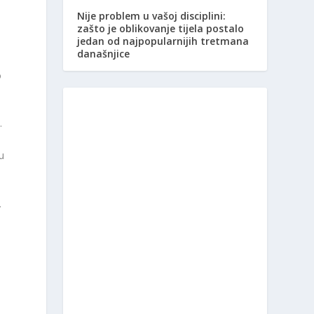
Nije problem u vašoj disciplini:
zašto je oblikovanje tijela postalo
jedan od najpopularnijih tretmana
današnjice
o
e
.
u
.