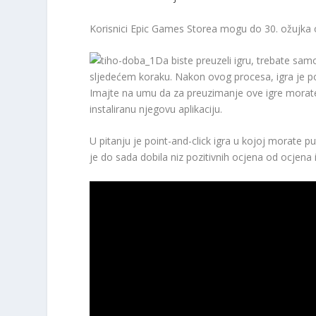
Korisnici Epic Games Storea mogu do 30. ožujka 
Da biste preuzeli igru, trebate samo 
sljedećem koraku. Nakon ovog procesa, igra je pov
Imajte na umu da za preuzimanje ove igre morate i
instaliranu njegovu aplikaciju.
U pitanju je point-and-click igra u kojoj morate p
je do sada dobila niz pozitivnih ocjena od ocjena 