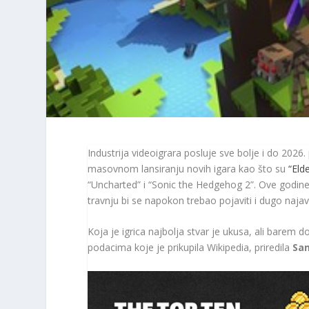
Industrija videoigrara posluje sve bolje i do 2026.
masovnom lansiranju novih igara kao što su
“Eld
“Uncharted” i “Sonic the Hedgehog 2”. Ove godine 
travnju bi se napokon trebao pojaviti i dugo najav
Koja je igrica najbolja stvar je ukusa, ali bare
podacima koje je prikupila Wikipedia, priredila
Sa