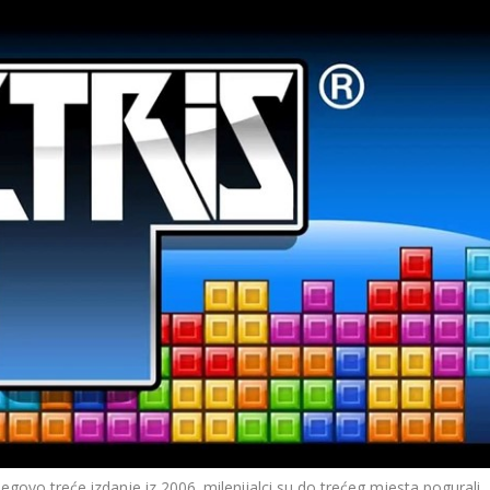
njegovo treće izdanje iz 2006. milenijalci su do trećeg mjesta pogurali