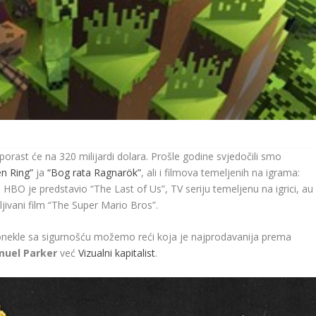
 porast će na 320 milijardi dolara. Prošle godine svjedočili smo
en Ring”
ja
“Bog rata Ragnarök”
, ali i filmova temeljenih na igrama:
HBO je predstavio “The Last of Us”, TV seriju temeljenu na igrici, au
ljivani film “The Super Mario Bros”.
m donekle sa sigurnošću možemo reći koja je najprodavanija prema
muel Parker
već
Vizualni kapitalist
.