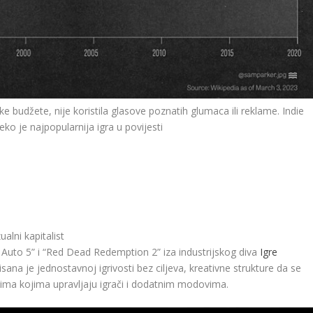
ke budžete, nije koristila glasove poznatih glumaca ili reklame. Indie
eko je najpopularnija igra u povijesti
ualni kapitalist
 Auto 5” i “Red Dead Redemption 2” iza industrijskog diva
Igre
ana je jednostavnoj igrivosti bez ciljeva, kreativne strukture da se
eljima kojima upravljaju igrači i dodatnim modovima.