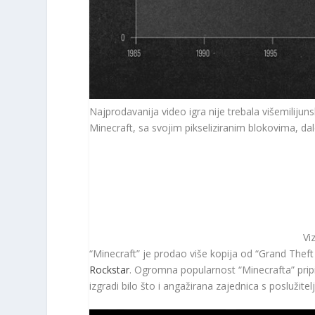
Najprodavanija video igra nije trebala višemilijuns
Minecraft, sa svojim pikseliziranim blokovima, dal
Viz
“Minecraft” je prodao više kopija od “Grand Theft
Rockstar
. Ogromna popularnost “Minecrafta” pripis
izgradi bilo što i angažirana zajednica s poslužit