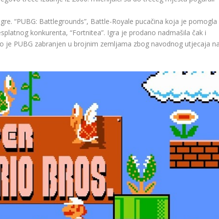
igre. “PUBG: Battlegrounds”, Battle-Royale pucačina koja je pomogla
splatnog konkurenta, “Fortnitea”. Igra je prodano nadmašila čak i
što je PUBG zabranjen u brojnim zemljama zbog navodnog utjecaja n