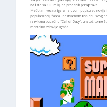
na liste sa 100 milijuna prodanih primjeraka
Međutim, većina igara na ovom popisu su novije 
popularizaciji žanra i nestvarnom uspjehu svog be
razvikanu pucačinu “Call of Duty”, unatoč tome 
mentalno zdravlje igrača.