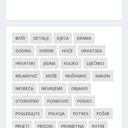
BIVŠI
DETALJI
DJECA
DRAMA
GODINA
HOROR
HOĆE
HRVATSKA
HRVATSKI
JEDNA
KOLIKO
LIJEČNICI
MILANOVIĆ
MOŽE
MUŠKARAC
NAKON
NESREĆA
NEVRIJEME
OBJAVIO
OTKRIVENO
PLENKOVIĆ
PODACI
POGLEDAJTE
POLICIJA
POTRES
POŽAR
PRIJETI
PRIZORI
PROMETNA
PUTIN