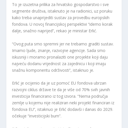
To je izuzetna prilika za hrvatsko gospodarstvo i sve
segmente društva, istaknuto je na radionici, uz poruku
kako treba unaprijediti sustav za provedbu europskih
fondova. U novoj financijskoj perspektivi “idemo korak
dalje, snažno naprijed”, rekao je ministar Erlić.
“Ovog puta smo spremni jer ne trebamo graditi sustav.
Imamo ljude, znanje, razvojne agencije. Sada smo
iskusniji i moramo pronalaziti one projekte koji daju
najveću dodanu vrijednost za zajednicu i koji imaju
snažnu komponentu održivosti”, istaknuo je.
Erlić je ocijenio da je uz pomoć EU fondova ubrzan
razvojni ciklus države te da je više od 70% svih javnih
investicija financirano iz tog izvora. “Nema područja
zemlje u kojemu nije realiziran neki projekt financiran iz
fondova EU”, istaknuo je Erlić dodavši i danas do 2029.
očekuje “investicijski bum”.