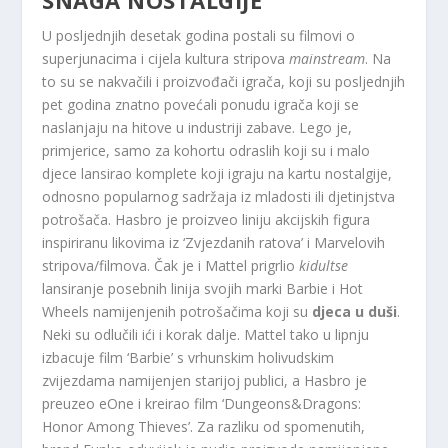
SNAGA NOSTALGIJE
U posljednjih desetak godina postali su filmovi o
superjunacima i cijela kultura stripova
mainstream
. Na
to su se nakvačili i proizvođači igrača, koji su posljednjih
pet godina znatno povećali ponudu igrača koji se
naslanjaju na hitove u industriji zabave. Lego je,
primjerice, samo za kohortu odraslih koji su i malo
djece lansirao komplete koji igraju na kartu nostalgije,
odnosno popularnog sadržaja iz mladosti ili djetinjstva
potrošača. Hasbro je proizveo liniju akcijskih figura
inspiriranu likovima iz ‘Zvjezdanih ratova’ i Marvelovih
stripova/filmova. Čak je i Mattel prigrlio
kidultse
lansiranje posebnih linija svojih marki Barbie i Hot
Wheels namijenjenih potrošačima koji su
djeca u duši
.
Neki su odlučili ići i korak dalje. Mattel tako u lipnju
izbacuje film ‘Barbie’ s vrhunskim holivudskim
zvijezdama namijenjen starijoj publici, a Hasbro je
preuzeo eOne i kreirao film ‘Dungeons&Dragons:
Honor Among Thieves’. Za razliku od spomenutih,