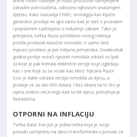
brend Funko oduvijek je nudio proizvode namijenjene
odraslim potrošačima, odnosno njihovom unutarnjem
djetetu. Kako nastavlja CNBC, nostalgija kao ključni
generator prodaje ne igra samo kad je riječ o poznatim
i popularnim sadržajima iz industrije zabave. Tako je,
primjerice, tvrtka Razor početkom novog milenija
počela prodavati klasične romobile. U samo šest
mjeseci prodano je pet milijuna primjeraka. Dvadesetak
godina poslije vozači njezinih romobila odrasli su ljudi
za koje je pak kreirala električne verzije koje izgledaju
kao i one koje su se vozile kao klinci. Njezina Razor
Icon je dakle odrasla verzija romobila za djecu, a
prodaje se za oko 600 dolara. I bez obzira na to što je
cijena znatno veća nego kad su bili djeca, potražnja je
fantastična.
OTPORNI NA INFLACIJU
Tvrtka Basic Fun još je jedna tvrtka koja je svoju
ponudu usmjerenu na djecu transformirala u ponudu za