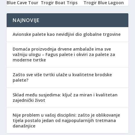
Blue Cave Tour
Trogir Boat Trips
Trogir Blue Lagoon
NAJNOVIJE
Avionske palete kao nevidljivi dio globalne trgovine
Domaća proizvodnja drvene ambalaže ima sve
važniju ulogu – Fagus palete i okviri za palete za
moderne tvrtke
Zašto sve više tvrtki ulaže u kvalitetne brodske
palete?
Sklad među susjedima: ključ za miran i kvalitetan
zajednički život
Nije problem u vašoj disciplini: zašto je oblikovanje
tijela postalo jedan od najpopularnijih tretmana
današnjice