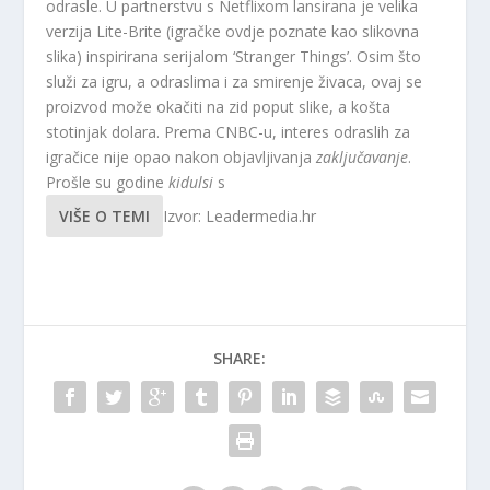
odrasle. U partnerstvu s Netflixom lansirana je velika
verzija Lite-Brite (igračke ovdje poznate kao slikovna
slika) inspirirana serijalom ‘Stranger Things’. Osim što
služi za igru, a odraslima i za smirenje živaca, ovaj se
proizvod može okačiti na zid poput slike, a košta
stotinjak dolara. Prema CNBC-u, interes odraslih za
igračice nije opao nakon objavljivanja
zaključavanje
.
Prošle su godine
kidulsi
s
VIŠE O TEMI
Izvor: Leadermedia.hr
SHARE: