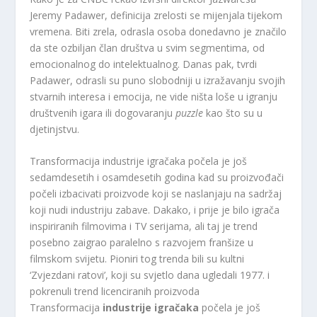
Jeremy Padawer, definicija zrelosti se mijenjala tijekom
vremena. Biti zrela, odrasla osoba donedavno je značilo
da ste ozbiljan član društva u svim segmentima, od
emocionalnog do intelektualnog. Danas pak, tvrdi
Padawer, odrasli su puno slobodniji u izražavanju svojih
stvarnih interesa i emocija, ne vide ništa loše u igranju
društvenih igara ili dogovaranju
puzzle
kao što su u
djetinjstvu.
Transformacija industrije igračaka počela je još
sedamdesetih i osamdesetih godina kad su proizvođači
počeli izbacivati ​​proizvode koji se naslanjaju na sadržaj
koji nudi industriju zabave. Dakako, i prije je bilo igrača
inspiriranih filmovima i TV serijama, ali taj je trend
posebno zaigrao paralelno s razvojem franšize u
filmskom svijetu. Pioniri tog trenda bili su kultni
‘Zvjezdani ratovi’, koji su svjetlo dana ugledali 1977. i
pokrenuli trend licenciranih proizvoda
Transformacija
industrije igračaka
počela je još