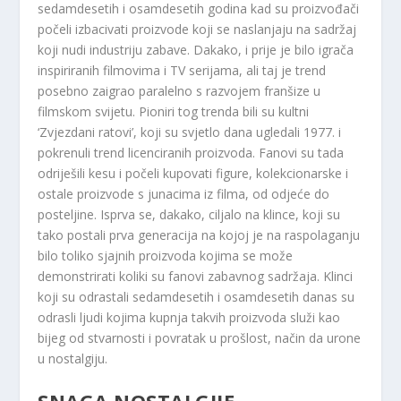
sedamdesetih i osamdesetih godina kad su proizvođači
počeli izbacivati ​​proizvode koji se naslanjaju na sadržaj
koji nudi industriju zabave. Dakako, i prije je bilo igrača
inspiriranih filmovima i TV serijama, ali taj je trend
posebno zaigrao paralelno s razvojem franšize u
filmskom svijetu. Pioniri tog trenda bili su kultni
‘Zvjezdani ratovi’, koji su svjetlo dana ugledali 1977. i
pokrenuli trend licenciranih proizvoda. Fanovi su tada
odriješili kesu i počeli kupovati figure, kolekcionarske i
ostale proizvode s junacima iz filma, od odjeće do
posteljine. Isprva se, dakako, ciljalo na klince, koji su
tako postali prva generacija na kojoj je na raspolaganju
bilo toliko sjajnih proizvoda kojima se može
demonstrirati koliki su fanovi zabavnog sadržaja. Klinci
koji su odrastali sedamdesetih i osamdesetih danas su
odrasli ljudi kojima kupnja takvih proizvoda služi kao
bijeg od stvarnosti i povratak u prošlost, način da urone
u nostalgiju.