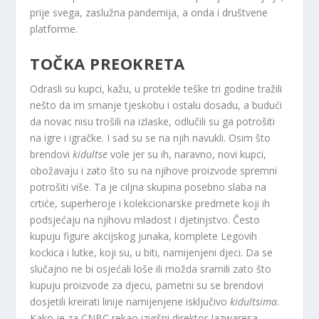
prije svega, zaslužna pandemija, a onda i društvene
platforme.
TOČKA PREOKRETA
Odrasli su kupci, kažu, u protekle teške tri godine tražili
nešto da im smanje tjeskobu i ostalu dosadu, a budući
da novac nisu trošili na izlaske, odlučili su ga potrošiti
na igre i igračke. I sad su se na njih navukli. Osim što
brendovi
kidultse
vole jer su ih, naravno, novi kupci,
obožavaju i zato što su na njihove proizvode spremni
potrošiti više. Ta je ciljna skupina posebno slaba na
crtiće, superheroje i kolekcionarske predmete koji ih
podsjećaju na njihovu mladost i djetinjstvo. Često
kupuju figure akcijskog junaka, komplete Legovih
kockica i lutke, koji su, u biti, namijenjeni djeci. Da se
slučajno ne bi osjećali loše ili možda sramili zato što
kupuju proizvode za djecu, pametni su se brendovi
dosjetili kreirati linije namijenjene isključivo
kidultsima
.
Kako je za CNBC rekao izvršni direktor Jazwaresa