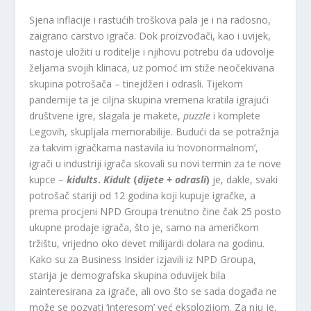
Sjena inflacije i rastućih troškova pala je i na radosno,
zaigrano carstvo igrača. Dok proizvođači, kao i uvijek,
nastoje uložiti u roditelje i njihovu potrebu da udovolje
željama svojih klinaca, uz pomoć im stiže neočekivana
skupina potrošača – tinejdžeri i odrasli. Tijekom
pandemije ta je ciljna skupina vremena kratila igrajući
društvene igre, slagala je makete,
puzzle
i komplete
Legovih, skupljala memorabilije. Budući da se potražnja
za takvim igračkama nastavila iu ‘novonormalnom’,
igrači u industriji igrača skovali su novi termin za te nove
kupce –
kidults
.
Kidult
(
dijete + odrasli
)
je, dakle, svaki
potrošač stariji od 12 godina koji kupuje igračke, a
prema procjeni NPD Groupa trenutno čine čak 25 posto
ukupne prodaje igrača, što je, samo na američkom
tržištu, vrijedno oko devet milijardi dolara na godinu.
Kako su za Business Insider izjavili iz NPD Groupa,
starija je demografska skupina oduvijek bila
zainteresirana za igrače, ali ovo što se sada događa ne
može se pozvati ‘interesom’ već eksplozijom. Za nju je,