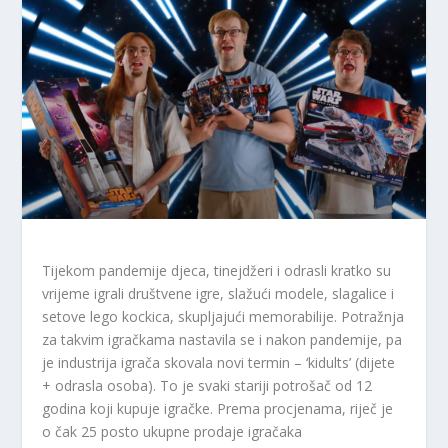
Tijekom pandemije djeca, tinejdžeri i odrasli kratko su
vrijeme igrali društvene igre, slažući modele, slagalice i
setove lego kockica, skupljajući memorabilije. Potražnja
za takvim igračkama nastavila se i nakon pandemije, pa
je industrija igrača skovala novi termin – ‘kidults’ (dijete
+ odrasla osoba). To je svaki stariji potrošač od 12
godina koji kupuje igračke. Prema procjenama, riječ je
o čak 25 posto ukupne prodaje igračaka