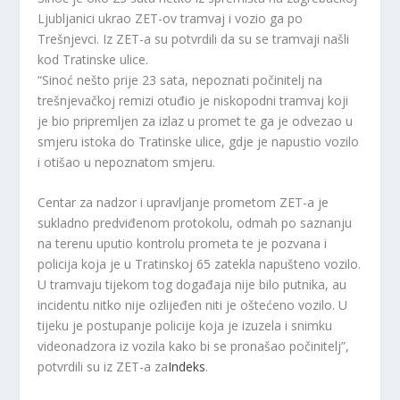
Ljubljanici ukrao ZET-ov tramvaj i vozio ga po
Trešnjevci. Iz ZET-a su potvrdili da su se tramvaji našli
kod Tratinske ulice.
“Sinoć nešto prije 23 sata, nepoznati počinitelj na
trešnjevačkoj remizi otuđio je niskopodni tramvaj koji
je bio pripremljen za izlaz u promet te ga je odvezao u
smjeru istoka do Tratinske ulice, gdje je napustio vozilo
i otišao u nepoznatom smjeru.
Centar za nadzor i upravljanje prometom ZET-a je
sukladno predviđenom protokolu, odmah po saznanju
na terenu uputio kontrolu prometa te je pozvana i
policija koja je u Tratinskoj 65 zatekla napušteno vozilo.
U tramvaju tijekom tog događaja nije bilo putnika, au
incidentu nitko nije ozlijeđen niti je oštećeno vozilo. U
tijeku je postupanje policije koja je izuzela i snimku
videonadzora iz vozila kako bi se pronašao počinitelj”,
potvrdili su iz ZET-a za
Indeks
.