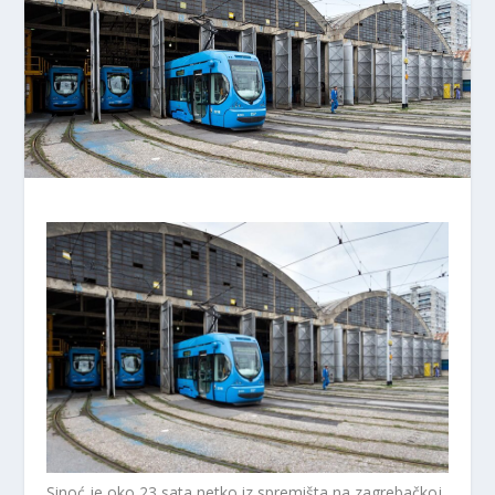
Sinoć je oko 23 sata netko iz spremišta na zagrebačkoj