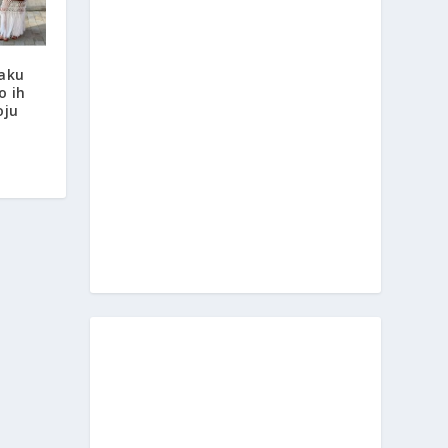
naku
o ih
oju