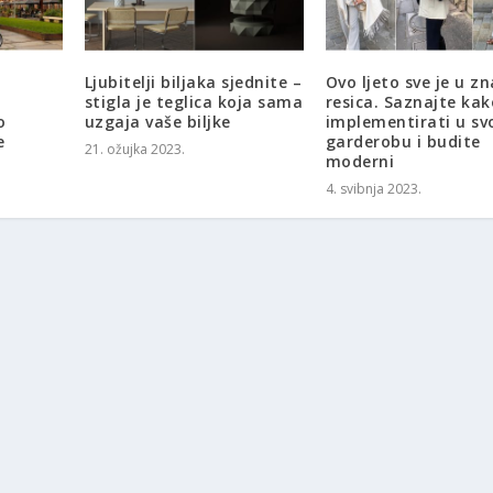
Ljubitelji biljaka sjednite –
Ovo ljeto sve je u z
stigla je teglica koja sama
resica. Saznajte kak
o
uzgaja vaše biljke
implementirati u sv
e
garderobu i budite
21. ožujka 2023.
moderni
4. svibnja 2023.