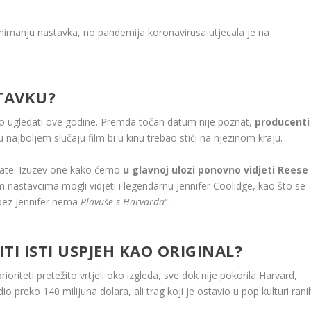
nimanju nastavka, no pandemija koronavirusa utjecala je na
TAVKU?
ao ugledati ove godine. Premda točan datum nije poznat,
producenti
u najboljem slučaju film bi u kinu trebao stići na njezinom kraju.
znate. Izuzev one kako ćemo
u glavnoj ulozi ponovno vidjeti Reese
 nastavcima mogli vidjeti i legendarnu Jennifer Coolidge, kao što se
“bez Jennifer nema
Plavuše s Harvarda
“.
ITI ISTI USPJEH KAO ORIGINAL?
prioriteti pretežito vrtjeli oko izgleda, sve dok nije pokorila Harvard,
io preko 140 milijuna dolara, ali trag koji je ostavio u pop kulturi rani