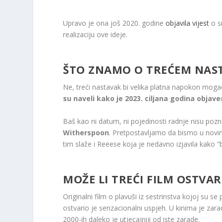
Upravo je ona još 2020. godine
objavila vijest
o s
realizaciju ove ideje.
ŠTO ZNAMO O TREĆEM NAS
Ne, treći nastavak bi velika platna napokon mog
su naveli kako je 2023. ciljana godina objave
Baš kao ni datum, ni pojedinosti radnje nisu po
Witherspoon
. Pretpostavljamo da bismo u novim
tim slaže i Reeese koja je nedavno izjavila kako 
MOŽE LI TREĆI FILM OSTVAR
Originalni film o plavuši iz sestrinstva kojoj su se 
ostvario je senzacionalni uspjeh. U kinima je zarad
2000-ih daleko je utjecajniji od iste zarade.