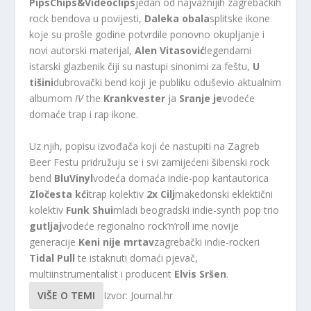
PipsChips&Videoclips
jedan od najvažnijih zagrebačkih
rock bendova u povijesti,
Daleka obala
splitske ikone
koje su prošle godine potvrdile ponovno okupljanje i
novi autorski materijal,
Alen Vitasović
legendarni
istarski glazbenik čiji su nastupi sinonimi za feštu,
U
tišini
dubrovački bend koji je publiku oduševio aktualnim
albumom
IV
the
Krankvester
ja
Sranje je
vodeće
domaće trap i rap ikone.
Uz njih, popisu izvođača koji će nastupiti na Zagreb
Beer Festu pridružuju se i svi zamijećeni šibenski rock
bend
BluVinyl
vodeća domaća indie-pop kantautorica
Zločesta kći
trap kolektiv
2x Cilj
makedonski eklektični
kolektiv
Funk Shui
mladi beogradski indie-synth pop trio
gutljaj
vodeće regionalno rock’n’roll ime novije
generacije
Keni nije mrtav
zagrebački indie-rockeri
Tidal Pull
te istaknuti domaći pjevač,
multiinstrumentalist i producent
Elvis Sršen
.
VIŠE O TEMI
Izvor: Journal.hr