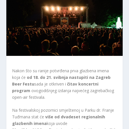
Nakon što su ranije potvrđena prva glazbena imena
koja će
od 18. do 21. svibnja nastupiti na Zagreb
Beer Festu
sada je otkriven i
čitav koncertni
program
ovogodišnjeg izdanja najvećeg zagrebačkog
open-air festivala.
Na festivalskoj pozornici smještenoj u Parku dr. Franje
Tuđmana stat će
više od dvadeset regionalnih
glazbenih imena
koja uvode