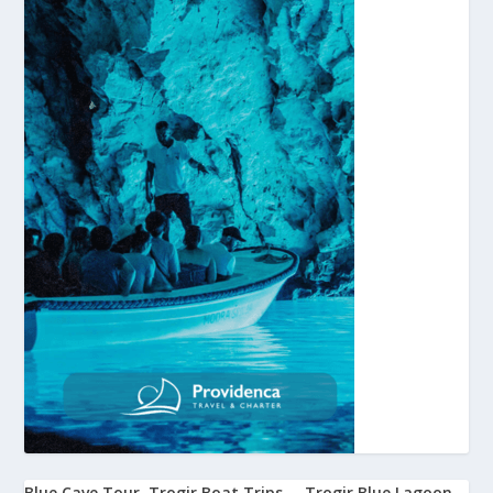
Blue Cave Tour
Trogir Boat Trips
Trogir Blue Lagoon