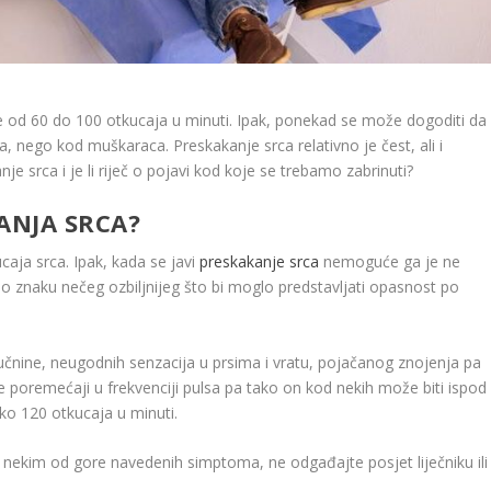
e od 60 do 100 otkucaja u minuti. Ipak, ponekad se može dogoditi da
a, nego kod muškaraca. Preskakanje srca relativno je čest, ali i
e srca i je li riječ o pojavi kod koje se trebamo zabrinuti?
ANJA SRCA?
aja srca. Ipak, kada se javi
preskakanje srca
nemoguće ga je ne
eč o znaku nečeg ozbiljnijeg što bi moglo predstavljati opasnost po
čnine, neugodnih senzacija u prsima i vratu, pojačanog znojenja pa
e te poremećaji u frekvenciji pulsa pa tako on kod nekih može biti ispod
eko 120 otkucaja u minuti.
nekim od gore navedenih simptoma, ne odgađajte posjet liječniku ili