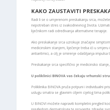
KAKO ZAUSTAVITI PRESKAK
Radi li se o umjerenom preskakanju srca, možete
nepotreban stres iz svakodnevnog života. Uzimate l
liječnikom radi određivanja alternativne terapije.
Ako preskakanje srca uzrokuje značajne simptome
medicinskim stanjem, liječenje treba ići u smjeru i
antiaritmici, a cilj je smirenje odašiljanja impul
Preskakanje srca specifično je medicinsko stanje, 
U poliklinici BINOVA vas čekaju vrhunski stru
Poliklinika BINOVA pruža potpuni i individualni p
uslugu smatra se glavnim ciljem cijelog tima polik
U BINOVI možete napraviti kompletni pregled kod 
pregledom dermatologa te provjerite zdravlje sv