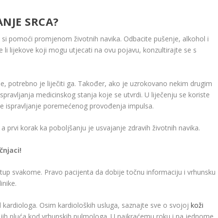
ANJE SRCA?
 si pomoći promjenom životnih navika. Odbacite pušenje, alkohol i
i lijekove koji mogu utjecati na ovu pojavu, konzultirajte se s
, potrebno je liječiti ga. Također, ako je uzrokovano nekim drugim
spravljanja medicinskog stanja koje se utvrdi. U liječenju se koriste
sa te ispravljanje poremećenog provođenja impulsa.
a prvi korak ka poboljšanju je usvajanje zdravih životnih navika.
čnjaci!
ristup svakome. Pravo pacijenta da dobije točnu informaciju i vrhunsku
linike.
kardiologa. Osim kardioloških usluga, saznajte sve o svojoj
koži
ojih pluća kod vrhunskih pulmologa. U najkraćemu roku i na jednome