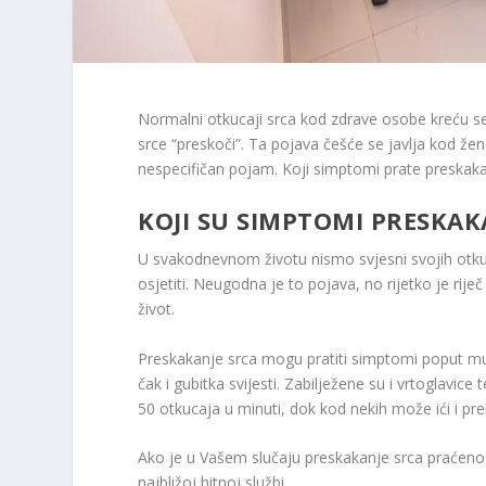
Normalni otkucaji srca kod zdrave osobe kreću s
srce “preskoči”. Ta pojava češće se javlja kod žen
nespecifičan pojam. Koji simptomi prate preskakanj
KOJI SU SIMPTOMI PRESKAK
U svakodnevnom životu nismo svjesni svojih otkuc
osjetiti. Neugodna je to pojava, no rijetko je rij
život.
Preskakanje srca mogu pratiti simptomi poput mu
čak i gubitka svijesti. Zabilježene su i vrtoglavic
50 otkucaja u minuti, dok kod nekih može ići i pr
Ako je u Vašem slučaju preskakanje srca praćeno 
najbližoj hitnoj službi.