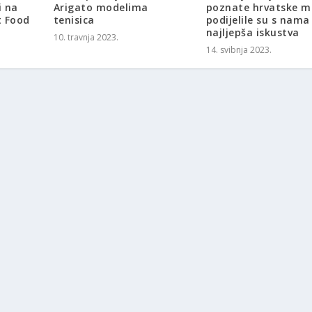
i na
Arigato modelima
poznate hrvatske 
t Food
tenisica
podijelile su s nama
najljepša iskustva
10. travnja 2023.
14. svibnja 2023.