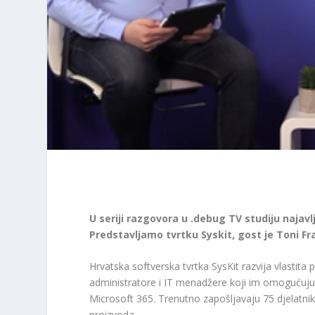
U seriji razgovora u .debug TV studiju najav
Predstavljamo tvrtku Syskit, gost je Toni Fr
Hrvatska softverska tvrtka SysKit razvija vlastit
administratore i IT menadžere koji im omogućuju 
Microsoft 365. Trenutno zapošljavaju 75 djelatnik
proizvoda .