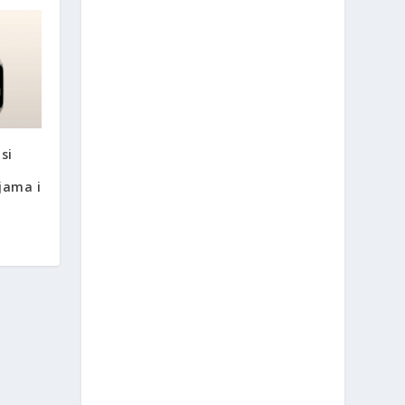
si
jama i