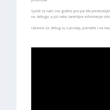
SysKit će nam ove godine prvi put biti predstavlje
na .debugu, a još neke zanimljive informacije otkr
Ulaznice za .debug su u prodaji, potražite i na nas