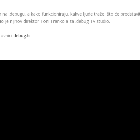
n na .debugu, a kako funkcioniraju, kakve ljude traže, što će predstavit
io je njihov direktor Toni Frankola za .debug TV studio.
lovnici
debug.hr