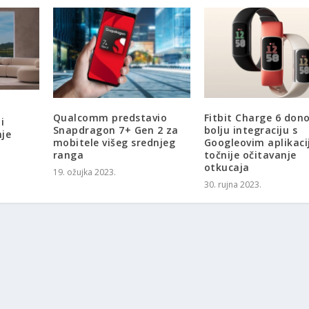
Qualcomm predstavio
Fitbit Charge 6 dono
i
Snapdragon 7+ Gen 2 za
bolju integraciju s
nje
mobitele višeg srednjeg
Googleovim aplikaci
ranga
točnije očitavanje
otkucaja
19. ožujka 2023.
30. rujna 2023.