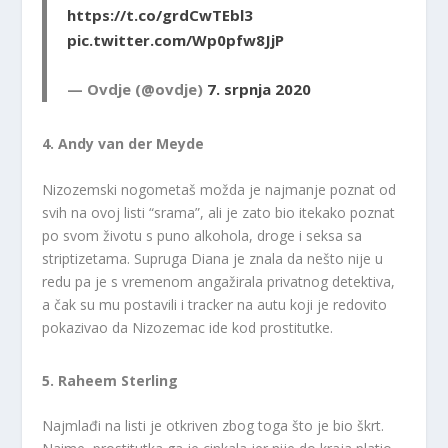
https://t.co/grdCwTEbl3
pic.twitter.com/Wp0pfw8JjP
— Ovdje (@ovdje)
7. srpnja 2020
4. Andy van der Meyde
Nizozemski nogometaš možda je najmanje poznat od
svih na ovoj listi “srama”, ali je zato bio itekako poznat
po svom životu s puno alkohola, droge i seksa sa
striptizetama. Supruga Diana je znala da nešto nije u
redu pa je s vremenom angažirala privatnog detektiva,
a čak su mu postavili i tracker na autu koji je redovito
pokazivao da Nizozemac ide kod prostitutke.
5. Raheem Sterling
Najmlađi na listi je otkriven zbog toga što je bio škrt.