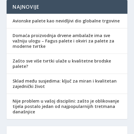
NAJNOVIJE
Avionske palete kao nevidljivi dio globalne trgovine
Domaća proizvodnja drvene ambalaže ima sve
važniju ulogu – Fagus palete i okviri za palete za
moderne tvrtke
Zašto sve više tvrtki ulaže u kvalitetne brodske
palete?
Sklad među susjedima: ključ za miran i kvalitetan
zajednički život
Nije problem u vašoj disciplini: zašto je oblikovanje
tijela postalo jedan od najpopularnijih tretmana
današnjice