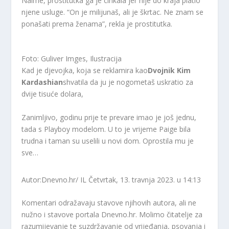
Naime, prostitutka ga je cinkala jer nije do kraja platio
njene usluge. “On je milijunaš, ali je škrtac. Ne znam se
ponašati prema ženama”, rekla je prostitutka.
Foto: Guliver Imges, Ilustracija
Kad je djevojka, koja se reklamira kao
Dvojnik Kim
Kardashian
shvatila da ju je nogometaš uskratio za
dvije tisuće dolara,
Zanimljivo, godinu prije te prevare imao je još jednu,
tada s Playboy modelom. U to je vrijeme Paige bila
trudna i taman su uselili u novi dom. Oprostila mu je
sve…
Autor:Dnevno.hr/ IL
Četvrtak, 13. travnja 2023. u 14:13
Komentari odražavaju stavove njihovih autora, ali ne
nužno i stavove portala Dnevno.hr. Molimo čitatelje za
razumijevanje te suzdržavanje od vrijeđanja, psovanja i