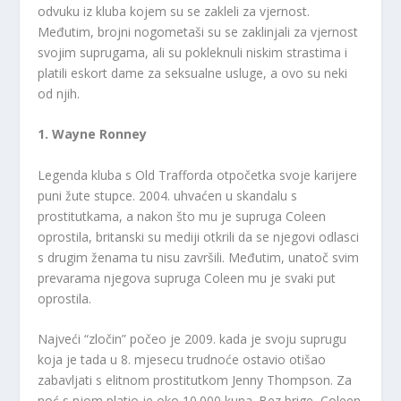
odvuku iz kluba kojem su se zakleli za vjernost.
Međutim, brojni nogometaši su se zaklinjali za vjernost
svojim suprugama, ali su pokleknuli niskim strastima i
platili eskort dame za seksualne usluge, a ovo su neki
od njih.
1. Wayne Ronney
Legenda kluba s Old Trafforda otpočetka svoje karijere
puni žute stupce. 2004. uhvaćen u skandalu s
prostitutkama, a nakon što mu je supruga Coleen
oprostila, britanski su mediji otkrili da se njegovi odlasci
s drugim ženama tu nisu završili. Međutim, unatoč svim
prevarama njegova supruga Coleen mu je svaki put
oprostila.
Najveći “zločin” počeo je 2009. kada je svoju suprugu
koja je tada u 8. mjesecu trudnoće ostavio otišao
zabavljati s elitnom prostitutkom Jenny Thompson. Za
noć s njom platio je oko 10.000 kuna. Bez brige, Coleen