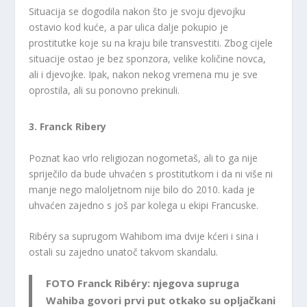
Situacija se dogodila nakon što je svoju djevojku
ostavio kod kuće, a par ulica dalje pokupio je
prostitutke koje su na kraju bile transvestiti. Zbog cijele
situacije ostao je bez sponzora, velike količine novca,
ali i djevojke. Ipak, nakon nekog vremena mu je sve
oprostila, ali su ponovno prekinuli.
3. Franck Ribery
Poznat kao vrlo religiozan nogometaš, ali to ga nije
spriječilo da bude uhvaćen s prostitutkom i da ni više ni
manje nego maloljetnom nije bilo do 2010. kada je
uhvaćen zajedno s još par kolega u ekipi Francuske.
Ribéry sa suprugom Wahibom ima dvije kćeri i sina i
ostali su zajedno unatoč takvom skandalu.
FOTO Franck Ribéry: njegova supruga
Wahiba govori prvi put otkako su opljačkani