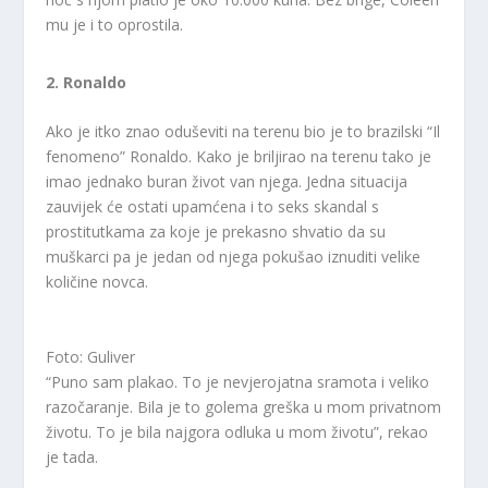
mu je i to oprostila.
2. Ronaldo
Ako je itko znao oduševiti na terenu bio je to brazilski “Il
fenomeno” Ronaldo. Kako je briljirao na terenu tako je
imao jednako buran život van njega. Jedna situacija
zauvijek će ostati upamćena i to seks skandal s
prostitutkama za koje je prekasno shvatio da su
muškarci pa je jedan od njega pokušao iznuditi velike
količine novca.
Foto: Guliver
“Puno sam plakao. To je nevjerojatna sramota i veliko
razočaranje. Bila je to golema greška u mom privatnom
životu. To je bila najgora odluka u mom životu”, rekao
je tada.