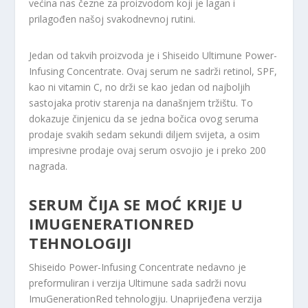
većina nas čezne za proizvodom koji je lagan i
prilagođen našoj svakodnevnoj rutini.
Jedan od takvih proizvoda je i Shiseido Ultimune Power-
Infusing Concentrate. Ovaj serum ne sadrži retinol, SPF,
kao ni vitamin C, no drži se kao jedan od najboljih
sastojaka protiv starenja na današnjem tržištu. To
dokazuje činjenicu da se jedna bočica ovog seruma
prodaje svakih sedam sekundi diljem svijeta, a osim
impresivne prodaje ovaj serum osvojio je i preko 200
nagrada.
SERUM ČIJA SE MOĆ KRIJE U
IMUGENERATIONRED
TEHNOLOGIJI
Shiseido Power-Infusing Concentrate nedavno je
preformuliran i verzija Ultimune sada sadrži novu
ImuGenerationRed tehnologiju. Unaprijeđena verzija