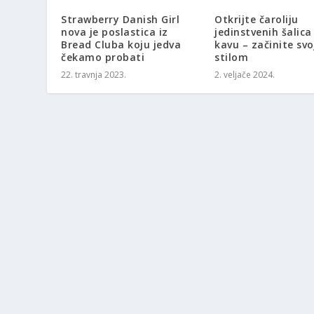
Strawberry Danish Girl
Otkrijte čaroliju
nova je poslastica iz
jedinstvenih šalica
Bread Cluba koju jedva
kavu – začinite svo
čekamo probati
stilom
22. travnja 2023.
2. veljače 2024.