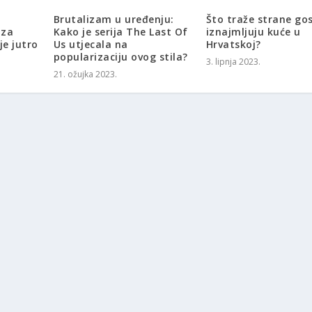
Brutalizam u uređenju:
Što traže strane gos
 za
Kako je serija The Last Of
iznajmljuju kuće u
je jutro
Us utjecala na
Hrvatskoj?
popularizaciju ovog stila?
3. lipnja 2023.
21. ožujka 2023.