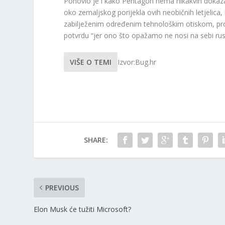
Ponovio je i kako Pentagon nema nikakvih dokaza 
oko zemaljskog porijekla ovih neobičnih letjelica,
zabilježenim određenim tehnološkim otiskom, proiz
potvrdu “jer ono što opažamo ne nosi na sebi rusk
VIŠE O TEMI
Izvor:Bug.hr
SHARE:
PREVIOUS
Elon Musk će tužiti Microsoft?