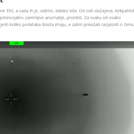
e 350, a sada ih je, vidimo, daleko više. Od svih slučajeva, Kirkpatric
potencijalno zanimljive anomalije, prioritet. Za svaku od ovako
jeriti koliko podataka doista imaju, a zatim pokušati razjasniti o čem