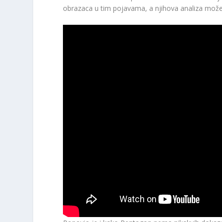
obrazaca u tim pojavama, a njihova analiza može o