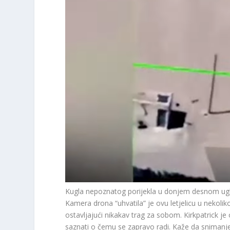
Kugla nepoznatog porijekla u donjem desnom ug
Kamera drona “uhvatila” je ovu letjelicu u nekoli
ostavljajući nikakav trag za sobom. Kirkpatrick j
saznati o čemu se zapravo radi. Kaže da snimanje