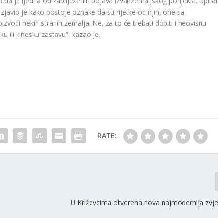
da je ijedna od zabilježenih pojava izvanzemaljskog porijekla. Upita
 izjavio je kako postoje oznake da su rijetke od njih, one sa
vodi nekih stranih zemalja. Ne, za to će trebati dobiti i neovisnu
u ili kinesku zastavu”, kazao je.
RATE:
U Križevcima otvorena nova najmodernija zvje