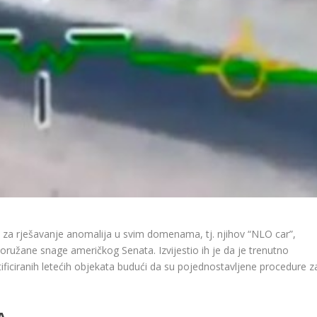
 za rješavanje anomalija u svim domenama, tj. njihov “NLO car”,
oružane snage američkog Senata. Izvijestio ih je da je trenutno
tificiranih letećih objekata budući da su pojednostavljene procedure z
A