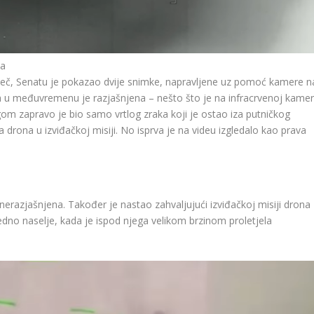
ja
iječ, Senatu je pokazao dvije snimke, napravljene uz pomoć kamere n
 u međuvremenu je razjašnjena – nešto što je na infracrvenoj kamer
agom zapravo je bio samo vrtlog zraka koji je ostao iza putničkog
 drona u izviđačkoj misiji. No isprva je na videu izgledalo kao prava
e nerazjašnjena. Također je nastao zahvaljujući izviđačkoj misiji drona
dno naselje, kada je ispod njega velikom brzinom proletjela