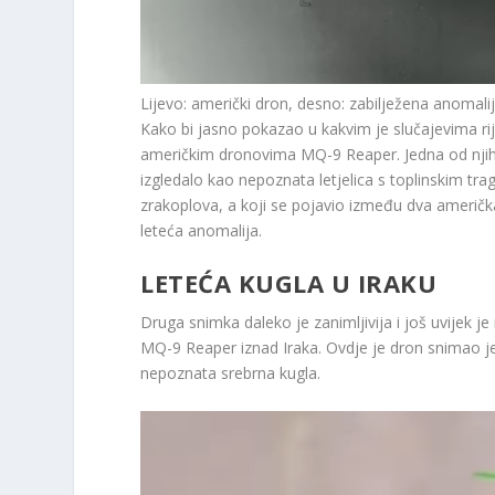
Lijevo: američki dron, desno: zabilježena anomali
Kako bi jasno pokazao u kakvim je slučajevima r
američkim dronovima MQ-9 Reaper. Jedna od njih
izgledalo kao nepoznata letjelica s toplinskim tr
zrakoplova, a koji se pojavio između dva američka
leteća anomalija.
LETEĆA KUGLA U IRAKU
Druga snimka daleko je zanimljivija i još uvijek j
MQ-9 Reaper iznad Iraka. Ovdje je dron snimao je
nepoznata srebrna kugla.