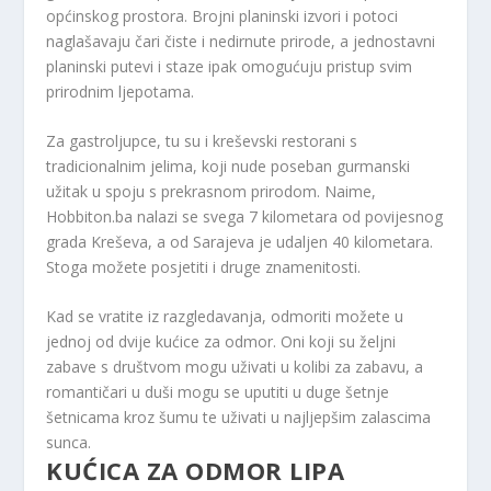
općinskog prostora. Brojni planinski izvori i potoci
naglašavaju čari čiste i nedirnute prirode, a jednostavni
planinski putevi i staze ipak omogućuju pristup svim
prirodnim ljepotama.
Za gastroljupce, tu su i kreševski restorani s
tradicionalnim jelima, koji nude poseban gurmanski
užitak u spoju s prekrasnom prirodom. Naime,
Hobbiton.ba nalazi se svega 7 kilometara od povijesnog
grada Kreševa, a od Sarajeva je udaljen 40 kilometara.
Stoga možete posjetiti i druge znamenitosti.
Kad se vratite iz razgledavanja, odmoriti možete u
jednoj od dvije kućice za odmor. Oni koji su željni
zabave s društvom mogu uživati ​​u kolibi za zabavu, a
romantičari u duši mogu se uputiti u duge šetnje
šetnicama kroz šumu te uživati ​​u najljepšim zalascima
sunca.
KUĆICA ZA ODMOR LIPA