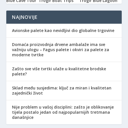
Blue Cave Tour
Trogir Boat Trips
Trogir Blue Lagoon
NAJNOVIJE
Avionske palete kao nevidljivi dio globalne trgovine
Domaća proizvodnja drvene ambalaže ima sve
važniju ulogu – Fagus palete i okviri za palete za
moderne tvrtke
Zašto sve više tvrtki ulaže u kvalitetne brodske
palete?
Sklad među susjedima: ključ za miran i kvalitetan
zajednički život
Nije problem u vašoj disciplini: zašto je oblikovanje
tijela postalo jedan od najpopularnijih tretmana
današnjice