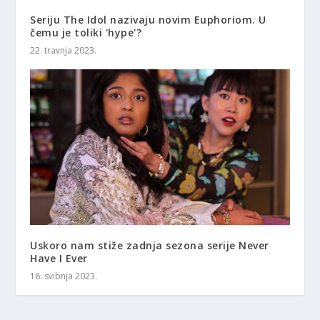
Seriju The Idol nazivaju novim Euphoriom. U
čemu je toliki 'hype'?
22. travnja 2023.
Uskoro nam stiže zadnja sezona serije Never
Have I Ever
16. svibnja 2023.