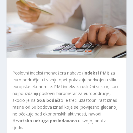
Poslovni indeksi menadžera nabave (
Indeksi PMI
) za
euro područje u travnju opet pokazuju podvojenu sliku
europske ekonomije. PMI indeks za uslužni sektor, kao
najpouzdaniji poslovni barometar za europodručje,
skočio je na
56,6 boda
što je treći uzastopni rast iznad
razine od 50 bodova iznad koje se (povijesno gledano)
ne očekuje pad ekonomskih aktivnosti, navodi
Hrvatska udruga poslodavaca
u svojoj analizi
tjedna.