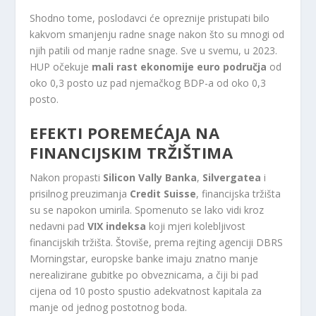
Shodno tome, poslodavci će opreznije pristupati bilo
kakvom smanjenju radne snage nakon što su mnogi od
njih patili od manje radne snage. Sve u svemu, u 2023.
HUP očekuje
mali rast ekonomije euro područja
od
oko 0,3 posto uz pad njemačkog BDP-a od oko 0,3
posto.
EFEKTI POREMEĆAJA NA
FINANCIJSKIM TRŽIŠTIMA
Nakon propasti
Silicon Vally Banka
,
Silvergatea
i
prisilnog preuzimanja
Credit Suisse
, financijska tržišta
su se napokon umirila. Spomenuto se lako vidi kroz
nedavni pad
VIX indeksa
koji mjeri kolebljivost
financijskih tržišta. Štoviše, prema rejting agenciji DBRS
Morningstar, europske banke imaju znatno manje
nerealizirane gubitke po obveznicama, a čiji bi pad
cijena od 10 posto spustio adekvatnost kapitala za
manje od jednog postotnog boda.