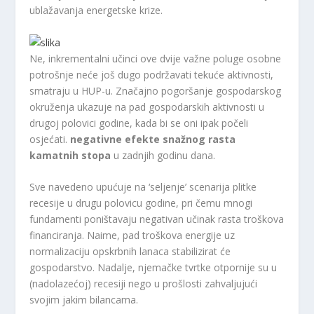
ublažavanja energetske krize.
Ne, inkrementalni učinci ove dvije važne poluge osobne
potrošnje neće još dugo podržavati tekuće aktivnosti,
smatraju u HUP-u. Značajno pogoršanje gospodarskog
okruženja ukazuje na pad gospodarskih aktivnosti u
drugoj polovici godine, kada bi se oni ipak počeli
osjećati.
negativne efekte snažnog rasta
kamatnih stopa
u zadnjih godinu dana.
Sve navedeno upućuje na ‘seljenje’ scenarija plitke
recesije u drugu polovicu godine, pri čemu mnogi
fundamenti poništavaju negativan učinak rasta troškova
financiranja. Naime, pad troškova energije uz
normalizaciju opskrbnih lanaca stabilizirat će
gospodarstvo. Nadalje, njemačke tvrtke otpornije su u
(nadolazećoj) recesiji nego u prošlosti zahvaljujući
svojim jakim bilancama.