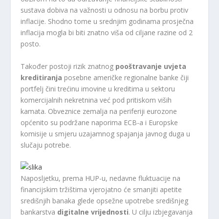
sustava dobiva na važnosti u odnosu na borbu protiv
inflacije. Shodno tome u srednjim godinama prosječna
inflacija mogla bi biti znatno viša od ciljane razine od 2
posto.
Također postoji rizik znatnog
pooštravanje uvjeta
kreditiranja
posebne američke regionalne banke čiji
portfelj čini trećinu imovine u kreditima u sektoru
komercijalnih nekretnina već pod pritiskom viših
kamata. Obveznice zemalja na periferiji eurozone
općenito su podržane naporima ECB-a i Europske
komisije u smjeru uzajamnog spajanja javnog duga u
slučaju potrebe.
Naposljetku, prema HUP-u, nedavne fluktuacije na
financijskim tržištima vjerojatno će smanjiti apetite
središnjih banaka glede opsežne upotrebe središnjeg
bankarstva
digitalne vrijednosti
. U cilju izbjegavanja