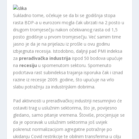
Sukladno tome, očekuje se da bi se godišnja stopa
rasta BDP-a u eurozoni mogla čak ubrzati na 2 posto u
drugom tromjesečju nakon očekivanog rasta od 1,5
posto godišnje u prvom tromjesečju. Već samim time
jasno je da je na prijelazu iz prošle u ovu godinu
izbjegnuta recesija. Istodobno, daljnji pad PMI indeksa
za
prerađivačka industrija
ispod 50 bodova upućuje
na
recesiju
u spomenutom sektoru. Spomenuto
podcrtava rast subindeksa trajanja isporuka čak i iznad
razine iz recesije 2009. godine, što upućuje na vrlo
slabu potražnju za industrijskim dobrima.
Pad aktivnosti u prerađivačkoj industriji nesumnjivo će
ostaviti trag u uslužnim sektorima, što je, povijesno
gledano, samo pitanje vremena. Štoviše, procjenjuje se
da je oporavak u uslužnim sektorima još uvijek
pokrenut normalizacijom agregatne potražnje po
ukidanju Covid restrikcije te obilnim transferima u cilju