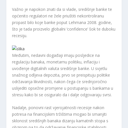
Važno je napokon znati da si vlade, središnje banke te
općenito regulatori ne žele priuštiti nekontroliranu
propast bilo koje banke poput Lehmana 2008. godine,
što je tada proizvelo globalni ‘confidence’ šok te duboku
recesiju.
Međutim, nedavni događaji imaju posljedice na
regulaciju banaka, monetarnu politiku, inflaciju i
uvođenje digitalnih valuta središnje banke. U svjetlu
snažnog odljeva depozita, prvo se preispituju politike
održavanja likvidnosti, nakon čega će srednjoročno
uslijediti opsežne promjene u postupanju s bankama u
stresu kako bi se osiguralo da i dalje odgovaraju svrsi.
Nadalje, ponovni rast vjerojatnosti recesije nakon
potresa na financijskim tržištima mogao bi smanjiti
sklonost središnjih banaka dizanju kamatnih stopa s
obzirom na to da održavanje financijske stabilnosti