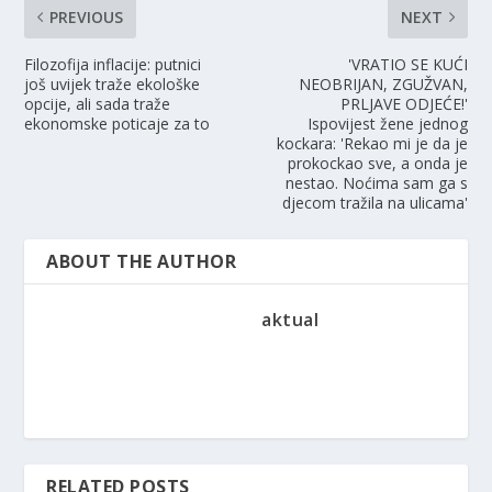
PREVIOUS
NEXT
Filozofija inflacije: putnici
'VRATIO SE KUĆI
još uvijek traže ekološke
NEOBRIJAN, ZGUŽVAN,
opcije, ali sada traže
PRLJAVE ODJEĆE!'
ekonomske poticaje za to
Ispovijest žene jednog
kockara: 'Rekao mi je da je
prokockao sve, a onda je
nestao. Noćima sam ga s
djecom tražila na ulicama'
ABOUT THE AUTHOR
aktual
RELATED POSTS