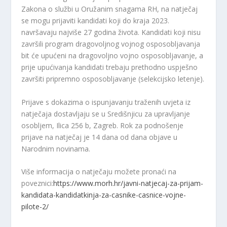
Zakona o službi u Oružanim snagama RH, na natječaj
se mogu prijaviti kandidati koji do kraja 2023.
navršavaju najviše 27 godina života. Kandidati koji nisu
završili program dragovoljnog vojnog osposobljavanja
bit će upućeni na dragovoljno vojno osposobljavanje, a
prije upućivanja kandidati trebaju prethodno uspješno
završiti pripremno osposobljavanje (selekcijsko letenje).
Prijave s dokazima o ispunjavanju traženih uvjeta iz
natječaja dostavljaju se u Središnjicu za upravljanje
osobljem, Ilica 256 b, Zagreb. Rok za podnošenje
prijave na natječaj je 14 dana od dana objave u
Narodnim novinama.
Više informacija o natječaju možete pronaći na
poveznici:
https://www.morh.hr/javni-natjecaj-za-prijam-
kandidata-kandidatkinja-za-casnike-casnice-vojne-
pilote-2/