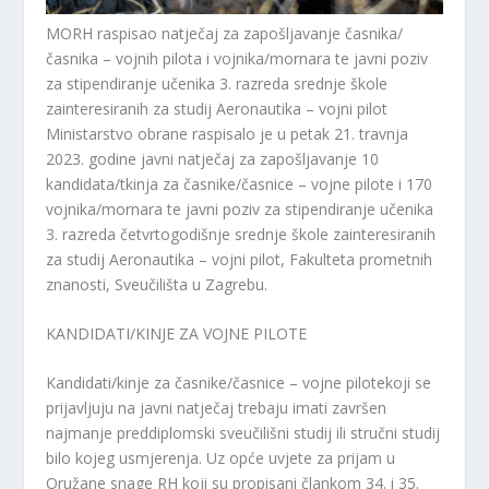
MORH raspisao natječaj za zapošljavanje časnika/
časnika – vojnih pilota i vojnika/mornara te javni poziv
za stipendiranje učenika 3. razreda srednje škole
zainteresiranih za studij Aeronautika – vojni pilot
Ministarstvo obrane raspisalo je u petak 21. travnja
2023. godine javni natječaj za zapošljavanje 10
kandidata/tkinja za časnike/časnice – vojne pilote i 170
vojnika/mornara te javni poziv za stipendiranje učenika
3. razreda četvrtogodišnje srednje škole zainteresiranih
za studij Aeronautika – vojni pilot, Fakulteta prometnih
znanosti, Sveučilišta u Zagrebu.
KANDIDATI/KINJE ZA VOJNE PILOTE
Kandidati/kinje za časnike/časnice – vojne pilote
koji se
prijavljuju na javni natječaj trebaju imati završen
najmanje preddiplomski sveučilišni studij ili stručni studij
bilo kojeg usmjerenja. Uz opće uvjete za prijam u
Oružane snage RH koji su propisani člankom 34. i 35.