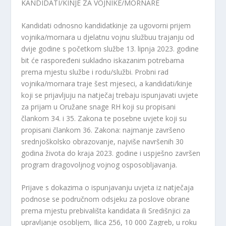
KANDIDATI/KINJE ZA VOJNIKE/MORNARE
Kandidati odnosno kandidatkinje za ugovorni prijem
vojnika/mornara u djelatnu vojnu službu
u trajanju od
dvije godine s početkom službe 13. lipnja 2023. godine
bit će raspoređeni sukladno iskazanim potrebama
prema mjestu službe i rodu/službi. Probni rad
vojnika/mornara traje šest mjeseci, a kandidati/kinje
koji se prijavljuju na natječaj trebaju ispunjavati uvjete
za prijam u Oružane snage RH koji su propisani
člankom 34. i 35. Zakona te posebne uvjete koji su
propisani člankom 36. Zakona: najmanje završeno
srednjoškolsko obrazovanje, najviše navršenih 30
godina života do kraja 2023. godine i uspješno završen
program dragovoljnog vojnog osposobljavanja.
Prijave s dokazima o ispunjavanju uvjeta iz natječaja
podnose se područnom odsjeku za poslove obrane
prema mjestu prebivališta kandidata ili Središnjici za
upravljanje osobljem, Ilica 256, 10 000 Zagreb, u roku