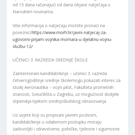
od 15 dana računajući od dana objave natječaja u
Narodnim novinama.
Više informacija o natječaju možete pronaći na
poveznici:
https://www.morh.hr/javni-natjecaj-za-
ugovorni-prijam-vojnika-mornara-u-djelatnu-vojnu-
sluzbu-12/
UČENICI 3. RAZREDA SREDNJE ŠKOLE
Zainteresirani kandidati/kinje – učenici 3. razreda
četverogodišnje srednje škole
mogu pokazati interes za
studij Aeronautika – vojni pilot, Fakulteta prometnih
znanosti, Sveučilišta u Zagrebu, uz mogućnost dodjele
stipendija tijekom srednjoškolskog obrazovanja.
Uz uvjete koji su propisani javnim pozivom,
kandidati/kinje u odabirnom postupku moraju
zadovoljiti i zdravstvene, psihičke, tjelesne i sigurnosne