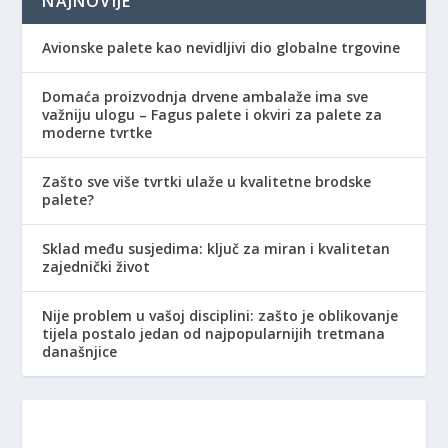
NAJNOVIJE
Avionske palete kao nevidljivi dio globalne trgovine
Domaća proizvodnja drvene ambalaže ima sve
važniju ulogu – Fagus palete i okviri za palete za
moderne tvrtke
Zašto sve više tvrtki ulaže u kvalitetne brodske
palete?
Sklad među susjedima: ključ za miran i kvalitetan
zajednički život
Nije problem u vašoj disciplini: zašto je oblikovanje
tijela postalo jedan od najpopularnijih tretmana
današnjice