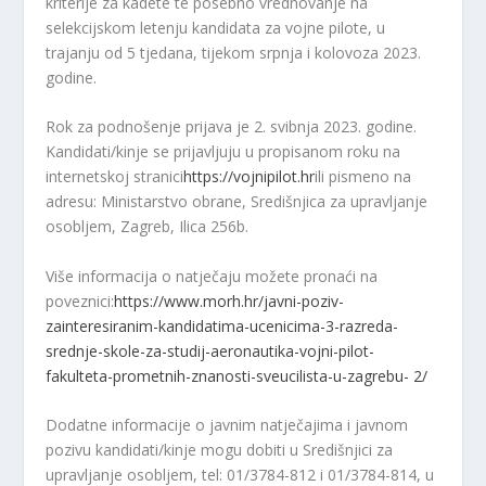
kriterije za kadete te posebno vrednovanje na
selekcijskom letenju kandidata za vojne pilote, u
trajanju od 5 tjedana, tijekom srpnja i kolovoza 2023.
godine.
Rok za podnošenje prijava je 2. svibnja 2023. godine.
Kandidati/kinje se prijavljuju u propisanom roku na
internetskoj stranici
https://vojnipilot.hr
ili pismeno na
adresu: Ministarstvo obrane, Središnjica za upravljanje
osobljem, Zagreb, Ilica 256b.
Više informacija o natječaju možete pronaći na
poveznici:
https://www.morh.hr/javni-poziv-
zainteresiranim-kandidatima-ucenicima-3-razreda-
srednje-skole-za-studij-aeronautika-vojni-pilot-
fakulteta-prometnih-znanosti-sveucilista-u-zagrebu- 2/
Dodatne informacije o javnim natječajima i javnom
pozivu kandidati/kinje mogu dobiti u Središnjici za
upravljanje osobljem, tel: 01/3784-812 i 01/3784-814, u