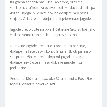
80 grama zobenih pahuljica, šećerom, orasima,
vanilijom, praškom za pecivo i soli. Maslac rastopite pa
dolijte i njega. Miješajte dok ne dobijete mrvičastu
smjesu. Ostavite u hladnjaku dok pripremate jagode.
Jagode prepolovite na pola ili četvrtine (ako su baš jako
velike). Nemojte ih sjeckati na previše sitno.
Narezane jagode prebacite u posudu za pečenje,
dodajte im šećer, sok i koricu limuna, škrob pa malo
sve promiješajte. Preko sloja od jagoda rukama
dodajte mrvičastu smjesu dok sve jagode nisu
prekrivene.
Pecite na 180 stupnjeva, oko 30-ak minuta. Poslužite
toplo ili ohladite nekoliko sati.