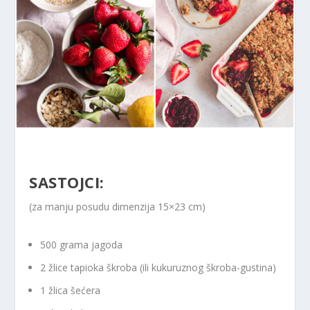
SASTOJCI:
(za manju posudu dimenzija 15×23 cm)
500 grama jagoda
2 žlice tapioka škroba (ili kukuruznog škroba-gustina)
1 žlica šećera