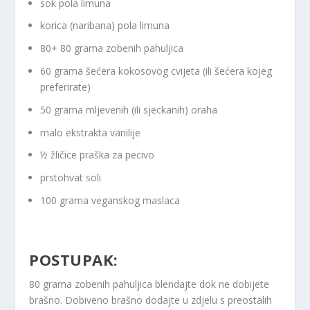
sok pola limuna
korica (naribana) pola limuna
80+ 80 grama zobenih pahuljica
60 grama šećera kokosovog cvijeta (ili šećera kojeg
preferirate)
50 grama mljevenih (ili sjeckanih) oraha
malo ekstrakta vanilije
½ žličice praška za pecivo
prstohvat soli
100 grama veganskog maslaca
POSTUPAK:
80 grama zobenih pahuljica blendajte dok ne dobijete
brašno. Dobiveno brašno dodajte u zdjelu s preostalih