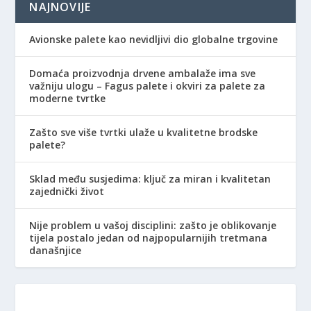
NAJNOVIJE
Avionske palete kao nevidljivi dio globalne trgovine
Domaća proizvodnja drvene ambalaže ima sve
važniju ulogu – Fagus palete i okviri za palete za
moderne tvrtke
Zašto sve više tvrtki ulaže u kvalitetne brodske
palete?
Sklad među susjedima: ključ za miran i kvalitetan
zajednički život
Nije problem u vašoj disciplini: zašto je oblikovanje
tijela postalo jedan od najpopularnijih tretmana
današnjice