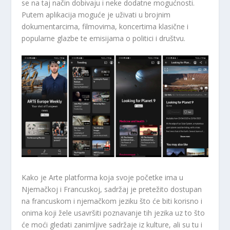
se na taj način dobivaju i neke dodatne mogućnosti.
Putem aplikacija moguće je uživati ​​u brojnim
dokumentarcima, filmovima, koncertima klasične i
popularne glazbe te emisijama o politici i društvu.
Kako je Arte platforma koja svoje početke ima u
Njemačkoj i Francuskoj, sadržaj je pretežito dostupan
na francuskom i njemačkom jeziku što će biti korisno i
onima koji žele usavršiti poznavanje tih jezika uz to što
će moći gledati zanimljive sadržaje iz kulture, ali su tu i