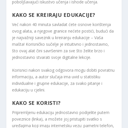
poboljšavajući iskustvo učenja i ishode učenja.
KAKO SE KREIRAJU EDUKACIJE?
Već nakon 40 minuta savladat ćete osnove korištenja
ovog alata, a njegove granice nećete postići, budući da
je najvažniji saveznik u kreiranju edukacije – Vaša
mašta! Korisničko sučelje je intuitivno i jednostavno,
što ovaj alat čini savršenim za sve što želite brzo i
jednostavno stvarati svoje digitalne lekcije.
Korisnici nakon svakog odgovora mogu dobiti povratnu
informaciju, a autor slučaja ima uvid u statistiku
individualne i grupne edukacije, za svako pitanje i
edukaciju u cjelini.
KAKO SE KORISTI?
Pripremljenu edukaciju jednostavno podijelite putem
poveznice (linka), a možete joj pristupiti svatko s
uređajima koji imaju internetsku vezu: pametni telefon,