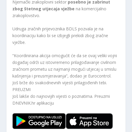
Njemački zrakoplovni sektor
posebno je zabrinut
zbog štetnog utjecaja vježbe
na komercijalno
zrakoplovstvo.
Udruga zračnih prijevoznika BDLS pozvala je na
koordinaciju kako bi se izbjegli prekidi zbog zračne
vježbe.
“Koordinirana akcija omogućit će da se ovaj veliki vojni
događaj održi uz istovremeno prilagođavanje civilnom
zračnom prometu uz najmanji mogući utjecaj u smislu
kašnjenja i preusmjeravanja”, dodao je Eurocontrol.
Još brže do svakodnevnih vijesti prilagođenih tebi.
PREUZMI
Još lakše do najnovijih vijesti o poznatima. Preuzmi
DNEVNIK.hr
aplikaciju