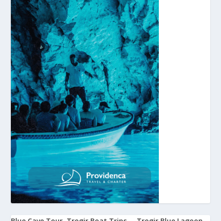
Blue Cave Tour
Trogir Boat Trips
Trogir Blue Lagoon