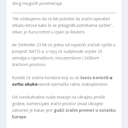
zbog mogućih poremećaja.
“Ne očekujemo da će biti potrebe da zračni operateri
otkažu letove kako bi se prilagodili potrebama vježbe”,
rekao je Eurocontrol u izjavi za Reuters.
Air Defender 23 bit će jedna od najvećih zračnih vježbi u
povijesti NATO-a. U njoj će sudjelovati vojske 25
zemalja u njemačkom, nizozemskom i češkom
zračnom prostoru.
Koristit će zračne koridore koji su se
često koristili
u
svrhu obuke
navodi njemačko ratno zrakoplovstvo.
Od sveobuhvatne ruske invazije na Ukrajinu prošle
godine, komercijalni zračni prostor iznad Ukrajine
zatvoren je kakav jest
gušći zračni promet u ostatku
Europe
.