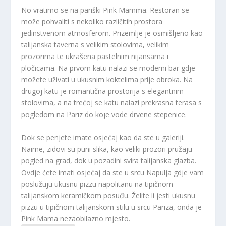
No vratimo se na pariški Pink Mamma. Restoran se
može pohvaliti s nekoliko različitih prostora
jedinstvenom atmosferom. Prizemlje je osmišljeno kao
talijanska taverna s velikim stolovima, velikim
prozorima te ukrašena pastelnim nijansama i
pločicama. Na prvom katu nalazi se moderni bar gdje
možete uživati ​​u ukusnim koktelima prije obroka. Na
drugoj katu je romantična prostorija s elegantnim
stolovima, a na trećoj se katu nalazi prekrasna terasa s
pogledom na Pariz do koje vode drvene stepenice.
Dok se penjete imate osjećaj kao da ste u galeriji.
Naime, zidovi su puni slika, kao veliki prozori pružaju
pogled na grad, dok u pozadini svira talijanska glazba.
Ovdje ćete imati osjećaj da ste u srcu Napulja gdje vam
poslužuju ukusnu pizzu napolitanu na tipičnom
talijanskom keramičkom posuđu. Želite li jesti ukusnu
pizzu u tipičnom talijanskom stilu u srcu Pariza, onda je
Pink Mama nezaobilazno mjesto.