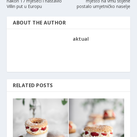
nakon 17 mjeseci i nastavio
mjesto na vrhu stijene
Villin put u Europu
postalo umjetničko naselje
ABOUT THE AUTHOR
aktual
RELATED POSTS