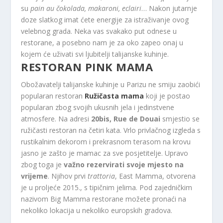
su
pain au čokolada, makaroni, eclairi
… Nakon jutarnje
doze slatkog imat ćete energije za istraživanje ovog
velebnog grada. Neka vas svakako put odnese u
restorane, a posebno nam je za oko zapeo onaj u
kojem će uživati ​​svi ljubitelji talijanske kuhinje.
RESTORAN PINK MAMA
Obožavatelji talijanske kuhinje u Parizu ne smiju zaobići
popularan restoran
Ružičasta mama
koji je postao
popularan zbog svojih ukusnih jela i jedinstvene
atmosfere. Na adresi
20bis, Rue de Douai
smjestio se
ružičasti restoran na četiri kata. Vrlo privlačnog izgleda s
rustikalnim dekorom i prekrasnom terasom na krovu
jasno je zašto je mamac za sve posjetitelje. Upravo
zbog toga je
važno rezervirati svoje mjesto na
vrijeme
. Njihov prvi
trattoria
, East Mamma, otvorena
je u proljeće 2015., s tipičnim jelima. Pod zajedničkim
nazivom Big Mamma restorane možete pronaći na
nekoliko lokacija u nekoliko europskih gradova.