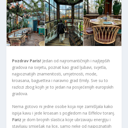
Pozdrav Paris!
Jedan od najromantičnijih i najljepših
gradova na svijetu, poznat kao grad ljubavi, svjetla,
najpoznatijih znamenitosti, umjetnosti, mode,
kroasana, baguettea i naravno grad Emily. Sve su to
razlozi zbog kojih je to jedan na posjećenijih europskih
gradova.
Nema gotovo ni jedne osobe koja nije zamišljala kako
ispija kavu i jede kroasan s pogledom na Eiffelov toranj.
Pariz
je dom brojnih slastica koje ubrzavaju energiju i
stavljaju smiješak na lice, samo neke od najpoznatijih