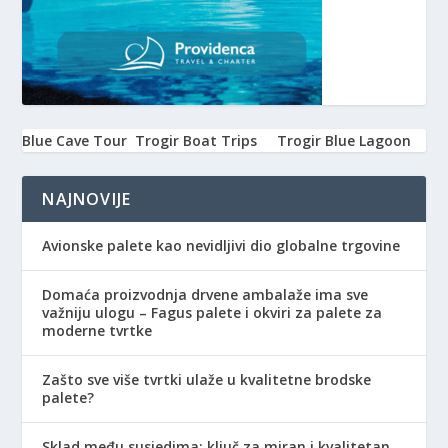
Blue Cave Tour
Trogir Boat Trips
Trogir Blue Lagoon
NAJNOVIJE
Avionske palete kao nevidljivi dio globalne trgovine
Domaća proizvodnja drvene ambalaže ima sve
važniju ulogu – Fagus palete i okviri za palete za
moderne tvrtke
Zašto sve više tvrtki ulaže u kvalitetne brodske
palete?
Sklad među susjedima: ključ za miran i kvalitetan