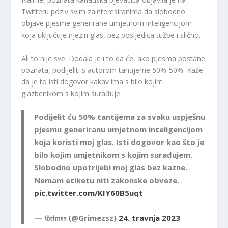
Twitteru poziv svim zainteresiranima da slobodno
objave pjesme generirane umjetnom inteligencijom
koja uključuje njezin glas, bez posljedica tužbe i slično.
Ali to nije sve. Dodala je i to da će, ako pjesma postane
poznata, podijeliti s autorom tantijeme 50%-50%. Kaže
da je to isti dogovor kakav ima s bilo kojim
glazbenikom s kojim surađuje.
Podijelit ću 50% tantijema za svaku uspješnu
pjesmu generiranu umjetnom inteligencijom
koja koristi moj glas. Isti dogovor kao što je
bilo kojim umjetnikom s kojim surađujem.
Slobodno upotrijebi moj glas bez kazne.
Nemam etiketu niti zakonske obveze.
pic.twitter.com/KIY60B5uqt
— 𝔊𝔯𝔦𝔪𝔢𝔰 (@Grimezsz)
24. travnja 2023