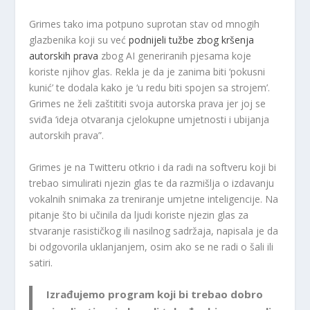
Grimes tako ima potpuno suprotan stav od mnogih
glazbenika koji su već
podnijeli tužbe zbog kršenja
autorskih prava
zbog AI generiranih pjesama koje
koriste njihov glas. Rekla je da je zanima biti ‘pokusni
kunić’ te dodala kako je ‘u redu biti spojen sa strojem’.
Grimes ne želi zaštititi svoja autorska prava jer joj se
sviđa ‘ideja otvaranja cjelokupne umjetnosti i ubijanja
autorskih prava”.
Grimes je na Twitteru otkrio i da radi na softveru koji bi
trebao simulirati njezin glas te da razmišlja o izdavanju
vokalnih snimaka za treniranje umjetne inteligencije. Na
pitanje što bi učinila da ljudi koriste njezin glas za
stvaranje rasističkog ili nasilnog sadržaja, napisala je da
bi odgovorila uklanjanjem, osim ako se ne radi o šali ili
satiri.
Izrađujemo program koji bi trebao dobro