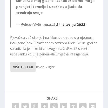
simulirati moj glas, ali također bismo mogli
prenijeti temelje i uzorke za ljude da
treniraju svoje
— 𝔊𝔯𝔦𝔪𝔢𝔰 (@Grimezsz)
24. travnja 2023
Pjevačica već otprije ima iskustva u radu s umjetnom
inteligencijom. S glazbenom tvrtkom Endel 2020. godine
surađivala je kako bi za svog sina X Æ A-12 stvorila
uspavanku koju je generirala umjetna inteligencija.
VIŠE O TEMI
Izvor:Bug.hr
SHARE: