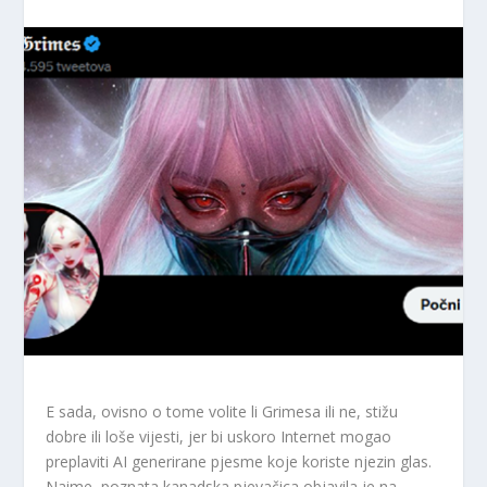
E sada, ovisno o tome volite li Grimesa ili ne, stižu
dobre ili loše vijesti, jer bi uskoro Internet mogao
preplaviti AI generirane pjesme koje koriste njezin glas.
Naime, poznata kanadska pjevačica objavila je na