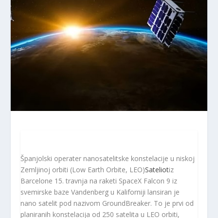
Španjolski operater nanosatelitske konstelacije u niskoj
Zemljinoj orbiti (Low Earth Orbite, LEO)
Sateliot
iz
Barcelone 15. travnja na raketi SpaceX Falcon 9 iz
svemirske baze Vandenberg u Kaliforniji lansiran je
nano satelit pod nazivom GroundBreaker. To je prvi od
planiranih konstelacija od 250 satelita u LEO orbiti,