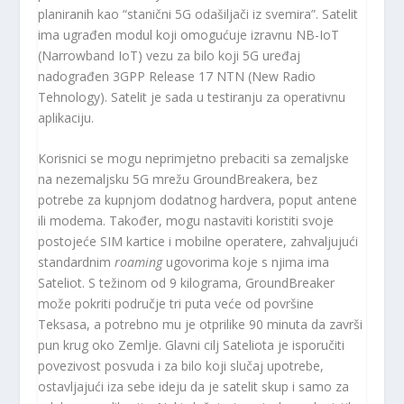
planiranih kao “stanični 5G odašiljači iz svemira”. Satelit
ima ugrađen modul koji omogućuje izravnu NB-IoT
(Narrowband IoT) vezu za bilo koji 5G uređaj
nadograđen 3GPP Release 17 NTN (New Radio
Tehnology). Satelit je sada u testiranju za operativnu
aplikaciju.
Korisnici se mogu neprimjetno prebaciti sa zemaljske
na nezemaljsku 5G mrežu GroundBreakera, bez
potrebe za kupnjom dodatnog hardvera, poput antene
ili modema. Također, mogu nastaviti koristiti svoje
postojeće SIM kartice i mobilne operatere, zahvaljujući
standardnim
roaming
ugovorima koje s njima ima
Sateliot. S težinom od 9 kilograma, GroundBreaker
može pokriti područje tri puta veće od površine
Teksasa, a potrebno mu je otprilike 90 minuta da završi
pun krug oko Zemlje. Glavni cilj Sateliota je isporučiti
povezivost posvuda i za bilo koji slučaj upotrebe,
ostavljajući iza sebe ideju da je satelit skup i samo za