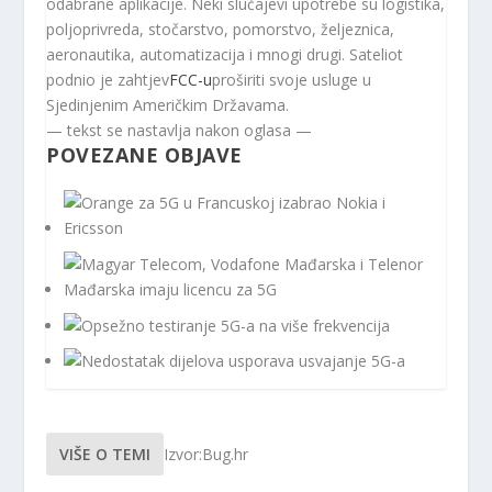
odabrane aplikacije. Neki slučajevi upotrebe su logistika,
poljoprivreda, stočarstvo, pomorstvo, željeznica,
aeronautika, automatizacija i mnogi drugi. Sateliot
podnio je zahtjev
FCC-u
proširiti svoje usluge u
Sjedinjenim Američkim Državama.
— tekst se nastavlja nakon oglasa —
POVEZANE OBJAVE
VIŠE O TEMI
Izvor:Bug.hr