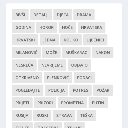
BIVŠI
DETALJI
DJECA
DRAMA
GODINA
HOROR
HOĆE
HRVATSKA
HRVATSKI
JEDNA
KOLIKO
LIJEČNICI
MILANOVIĆ
MOŽE
MUŠKARAC
NAKON
NESREĆA
NEVRIJEME
OBJAVIO
OTKRIVENO
PLENKOVIĆ
PODACI
POGLEDAJTE
POLICIJA
POTRES
POŽAR
PRIJETI
PRIZORI
PROMETNA
PUTIN
RUSIJA
RUSKI
STRAVA
TEŠKA
TISUĆE
TRAGEDIJA
TRUMP