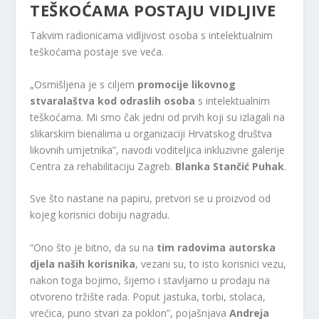
TEŠKOĆAMA POSTAJU VIDLJIVE
Takvim radionicama vidljivost osoba s intelektualnim
teškoćama postaje sve veća.
„Osmišljena je s ciljem
promocije likovnog
stvaralaštva kod odraslih osoba
s intelektualnim
teškoćama. Mi smo čak jedni od prvih koji su izlagali na
slikarskim bienalima u organizaciji Hrvatskog društva
likovnih umjetnika”, navodi voditeljica inkluzivne galerije
Centra za rehabilitaciju Zagreb.
Blanka Stančić Puhak
.
Sve što nastane na papiru, pretvori se u proizvod od
kojeg korisnici dobiju nagradu.
“Ono što je bitno, da su na
tim radovima autorska
djela naših korisnika
, vezani su, to isto korisnici vezu,
nakon toga bojimo, šijemo i stavljamo u prodaju na
otvoreno tržište rada. Poput jastuka, torbi, stolaca,
vrećica, puno stvari za poklon”, pojašnjava
Andreja