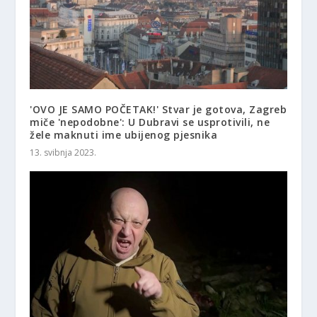
'OVO JE SAMO POČETAK!' Stvar je gotova, Zagreb
miče 'nepodobne': U Dubravi se usprotivili, ne
žele maknuti ime ubijenog pjesnika
13. svibnja 2023.