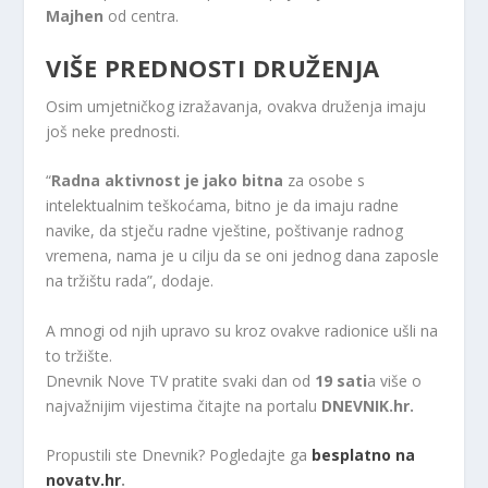
Majhen
od centra.
VIŠE PREDNOSTI DRUŽENJA
Osim umjetničkog izražavanja, ovakva druženja imaju
još neke prednosti.
“
Radna aktivnost je jako bitna
za osobe s
intelektualnim teškoćama, bitno je da imaju radne
navike, da stječu radne vještine, poštivanje radnog
vremena, nama je u cilju da se oni jednog dana zaposle
na tržištu rada”, dodaje.
A mnogi od njih upravo su kroz ovakve radionice ušli na
to tržište.
Dnevnik Nove TV pratite svaki dan od
19 sati
a više o
najvažnijim vijestima čitajte na portalu
DNEVNIK.hr.
Propustili ste Dnevnik? Pogledajte ga
besplatno na
novatv.hr
.