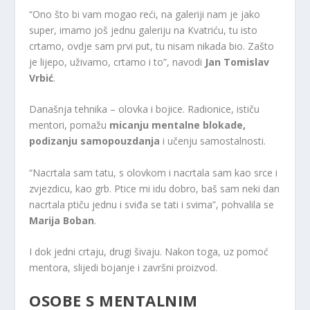
“Ono što bi vam mogao reći, na galeriji nam je jako
super, imamo još jednu galeriju na Kvatriću, tu isto
crtamo, ovdje sam prvi put, tu nisam nikada bio. Zašto
je lijepo, uživamo, crtamo i to”, navodi
Jan Tomislav
Vrbić
.
Današnja tehnika – olovka i bojice. Radionice, ističu
mentori, pomažu
micanju mentalne blokade,
podizanju samopouzdanja
i učenju samostalnosti.
“Nacrtala sam tatu, s olovkom i nacrtala sam kao srce i
zvjezdicu, kao grb. Ptice mi idu dobro, baš sam neki dan
nacrtala ptiču jednu i sviđa se tati i svima”, pohvalila se
Marija Boban
.
I dok jedni crtaju, drugi šivaju. Nakon toga, uz pomoć
mentora, slijedi bojanje i završni proizvod.
OSOBE S MENTALNIM