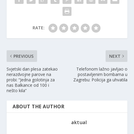
RATE:
PREVIOUS
NEXT
Svjetski dan plesa zatekao
Telefonom lažno javljao o
nerazdvojne parove na
postavljenim bombama u
probi: “Jedna golotinja za
Zagrebu: Policija ga uhvatila
nas Balkance od 100 i
nešto kila”
ABOUT THE AUTHOR
aktual