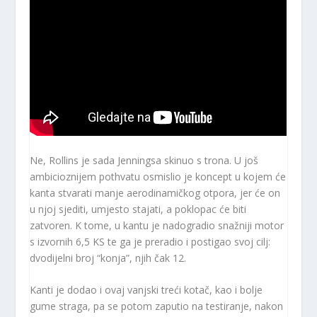
Ne, Rollins je sada Jenningsa skinuo s trona. U još
ambicioznijem pothvatu osmislio je koncept u kojem će
kanta stvarati manje aerodinamičkog otpora, jer će on
u njoj sjediti, umjesto stajati, a poklopac će biti
zatvoren. K tome, u kantu je nadogradio snažniji motor
s izvornih 6,5 KS te ga je preradio i postigao svoj cilj:
dvodijelni broj “konja”, njih čak 12.
Kanti je dodao i ovaj vanjski treći kotač, kao i bolje
gume straga, pa se potom zaputio na testiranje, nakon