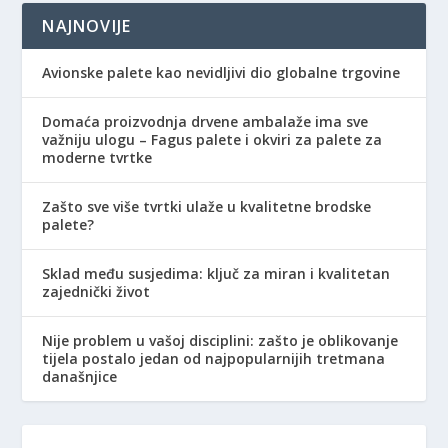
NAJNOVIJE
Avionske palete kao nevidljivi dio globalne trgovine
Domaća proizvodnja drvene ambalaže ima sve
važniju ulogu – Fagus palete i okviri za palete za
moderne tvrtke
Zašto sve više tvrtki ulaže u kvalitetne brodske
palete?
Sklad među susjedima: ključ za miran i kvalitetan
zajednički život
Nije problem u vašoj disciplini: zašto je oblikovanje
tijela postalo jedan od najpopularnijih tretmana
današnjice