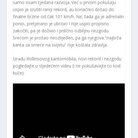
samo osam tjedana razvoja. Već u prvom pokušaju
uspio je srušiti raniji rekord, au konačnici došao do
finalne brzine od čak 101 km/h. Ne, tada ga je adrenalin
ponio, pretjerano je ubrzao i nije uspio propisno
zakočiti, pa je doživio i prilično ozbiljnu nezgodu.
Srećom je prošao neozlijeđen, pa ga njegova “najbrža
kanta za smeće na svijetu” nije koštala zdravlja.
Izradu Rollinsovog kantomobila, novi rekord i nezgodu
pogledajte u sljedećem videu (i ne pokušavajte to kod
kuće):