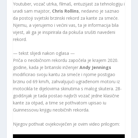
Youtuber, vozač utrka, filmaš, entuzijast za tehnologiju i
uradi sam majstor,
Chris Rollins
, nedavno je saznao
da postoji svjetski brzinski rekord za kante za smeće.
Njemu, a vjerujemo i većini vas, ta je informacija bila
vijest, ali ga je inspirirala da pokuša srušiti navedeni
rekord.
— tekst slijedi nakon oglasa —
Priča o neobičnom rekordu započela je krajem 2020.
godine, kada je britanski inženjer
Andy Jennings
modificirao svoju kantu za smeće i njome postigao
brzinu od 69 km/h, zahvaljujući ugrađenom motoru iz
motocikla te dijelovima skinutima s malog skutera. 28-
godišnjak je tada postao najbrži vozač jedne klasične
kante za otpad, a time se pothvatom upisao iu
Guinnessovu knjigu neobičnih rekorda.
Njegov pothvat ovjekovječen je ovim video prilogom: