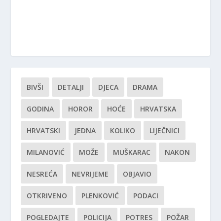
BIVŠI
DETALJI
DJECA
DRAMA
GODINA
HOROR
HOĆE
HRVATSKA
HRVATSKI
JEDNA
KOLIKO
LIJEČNICI
MILANOVIĆ
MOŽE
MUŠKARAC
NAKON
NESREĆA
NEVRIJEME
OBJAVIO
OTKRIVENO
PLENKOVIĆ
PODACI
POGLEDAJTE
POLICIJA
POTRES
POŽAR