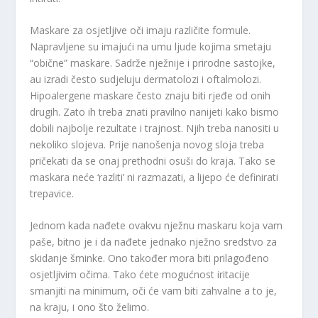
Maskare za osjetljive oči imaju različite formule.
Napravljene su imajući na umu ljude kojima smetaju
“obične” maskare. Sadrže nježnije i prirodne sastojke,
au izradi često sudjeluju dermatolozi i oftalmolozi.
Hipoalergene maskare često znaju biti rjeđe od onih
drugih. Zato ih treba znati pravilno nanijeti kako bismo
dobili najbolje rezultate i trajnost. Njih treba nanositi u
nekoliko slojeva. Prije nanošenja novog sloja treba
pričekati da se onaj prethodni osuši do kraja. Tako se
maskara neće ‘razliti’ ni razmazati, a lijepo će definirati
trepavice.
Jednom kada nađete ovakvu nježnu maskaru koja vam
paše, bitno je i da nađete jednako nježno sredstvo za
skidanje šminke. Ono također mora biti prilagođeno
osjetljivim očima. Tako ćete mogućnost iritacije
smanjiti na minimum, oči će vam biti zahvalne a to je,
na kraju, i ono što želimo.