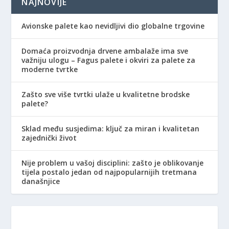
NAJNOVIJE
Avionske palete kao nevidljivi dio globalne trgovine
Domaća proizvodnja drvene ambalaže ima sve
važniju ulogu – Fagus palete i okviri za palete za
moderne tvrtke
Zašto sve više tvrtki ulaže u kvalitetne brodske
palete?
Sklad među susjedima: ključ za miran i kvalitetan
zajednički život
Nije problem u vašoj disciplini: zašto je oblikovanje
tijela postalo jedan od najpopularnijih tretmana
današnjice