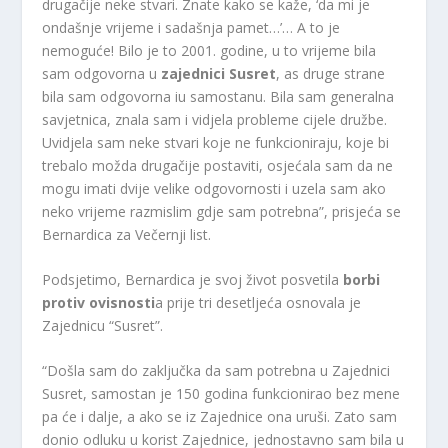
drugačije neke stvari. Znate kako se kaže, ‘da mi je
ondašnje vrijeme i sadašnja pamet…’… A to je
nemoguće! Bilo je to 2001. godine, u to vrijeme bila
sam odgovorna u
zajednici Susret
, as druge strane
bila sam odgovorna iu samostanu. Bila sam generalna
savjetnica, znala sam i vidjela probleme cijele družbe.
Uvidjela sam neke stvari koje ne funkcioniraju, koje bi
trebalo možda drugačije postaviti, osjećala sam da ne
mogu imati dvije velike odgovornosti i uzela sam ako
neko vrijeme razmislim gdje sam potrebna”, prisjeća se
Bernardica za Večernji list.
Podsjetimo, Bernardica je svoj život posvetila
borbi
protiv ovisnosti
a prije tri desetljeća osnovala je
Zajednicu “Susret”.
“Došla sam do zaključka da sam potrebna u Zajednici
Susret, samostan je 150 godina funkcionirao bez mene
pa će i dalje, a ako se iz Zajednice ona uruši. Zato sam
donio odluku u korist Zajednice, jednostavno sam bila u