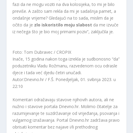
fazi da ne mogu voziti na dva kolosijeka, to mi je bilo
previše. A zašto sam rekla da mi je sadašnja pamet, a
ondašnje vrijeme? Gledajući na to sada, mislim da je
očito da je
zlo iskoristilo moju slabost
da me izvuče
iz nečega što je bio moj primarni poziv”, zaključila je.
Foto: Tom Dubravec / CROPIX
Inače, 15 godina nakon toga izrekla je sudbonosno “da”
poduzetniku Vladu Rožmanu, razvedenom ocu odrasle
djece i tada već djedu četiri unučadi.
Autor:Dnevno.hr / F.Š.
Ponedjeljak, 01. svibnja 2023. u
22:10
Komentari odražavaju stavove njihovih autora, ali ne
nužno i stavove portala Dnevno.hr. Molimo čitatelje za
razumijevanje te suzdržavanje od vrijeđanja, psovanja i
vulgarnog izražavanja. Portal Dnevno.hr zadržava pravo
obrisati komentar bez najave i/li prethodnog