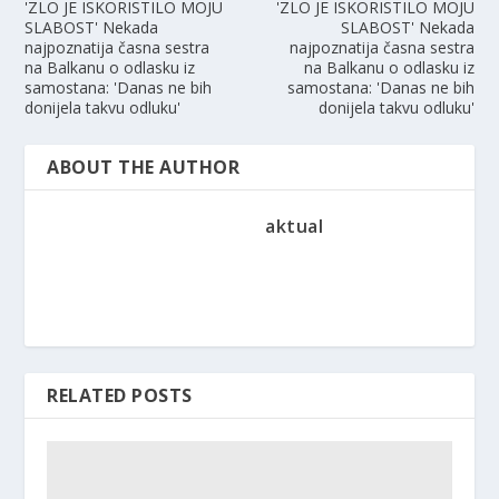
'ZLO JE ISKORISTILO MOJU
'ZLO JE ISKORISTILO MOJU
SLABOST' Nekada
SLABOST' Nekada
najpoznatija časna sestra
najpoznatija časna sestra
na Balkanu o odlasku iz
na Balkanu o odlasku iz
samostana: 'Danas ne bih
samostana: 'Danas ne bih
donijela takvu odluku'
donijela takvu odluku'
ABOUT THE AUTHOR
aktual
RELATED POSTS