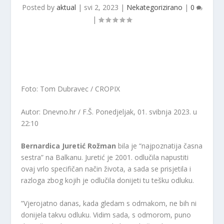
Posted by
aktual
|
svi 2, 2023
|
Nekategorizirano
|
0
|
Foto: Tom Dubravec / CROPIX
Autor: Dnevno.hr / F.Š.
Ponedjeljak, 01. svibnja 2023. u
22:10
Bernardica Juretić Rožman
bila je “najpoznatija časna
sestra” na Balkanu. Juretić je 2001. odlučila napustiti
ovaj vrlo specifičan način života, a sada se prisjetila i
razloga zbog kojih je odlučila donijeti tu tešku odluku.
”Vjerojatno danas, kada gledam s odmakom, ne bih ni
donijela takvu odluku. Vidim sada, s odmorom, puno