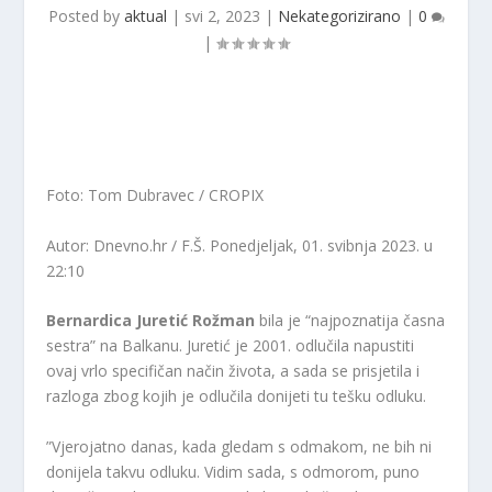
Posted by
aktual
|
svi 2, 2023
|
Nekategorizirano
|
0
|
Foto: Tom Dubravec / CROPIX
Autor: Dnevno.hr / F.Š.
Ponedjeljak, 01. svibnja 2023. u
22:10
Bernardica Juretić Rožman
bila je “najpoznatija časna
sestra” na Balkanu. Juretić je 2001. odlučila napustiti
ovaj vrlo specifičan način života, a sada se prisjetila i
razloga zbog kojih je odlučila donijeti tu tešku odluku.
”Vjerojatno danas, kada gledam s odmakom, ne bih ni
donijela takvu odluku. Vidim sada, s odmorom, puno