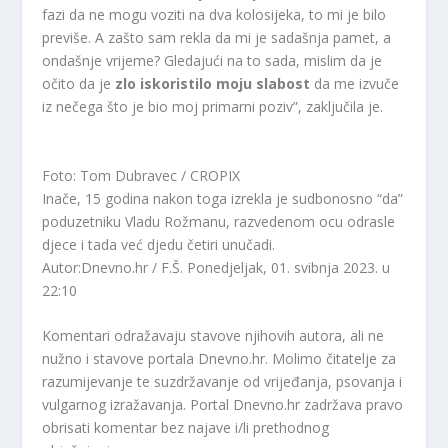
fazi da ne mogu voziti na dva kolosijeka, to mi je bilo
previše. A zašto sam rekla da mi je sadašnja pamet, a
ondašnje vrijeme? Gledajući na to sada, mislim da je
očito da je
zlo iskoristilo moju slabost
da me izvuče
iz nečega što je bio moj primarni poziv”, zaključila je.
Foto: Tom Dubravec / CROPIX
Inače, 15 godina nakon toga izrekla je sudbonosno “da”
poduzetniku Vladu Rožmanu, razvedenom ocu odrasle
djece i tada već djedu četiri unučadi.
Autor:Dnevno.hr / F.Š.
Ponedjeljak, 01. svibnja 2023. u
22:10
Komentari odražavaju stavove njihovih autora, ali ne
nužno i stavove portala Dnevno.hr. Molimo čitatelje za
razumijevanje te suzdržavanje od vrijeđanja, psovanja i
vulgarnog izražavanja. Portal Dnevno.hr zadržava pravo
obrisati komentar bez najave i/li prethodnog