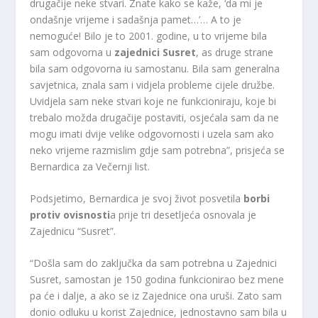
drugačije neke stvari. Znate kako se kaže, ‘da mi je
ondašnje vrijeme i sadašnja pamet…’… A to je
nemoguće! Bilo je to 2001. godine, u to vrijeme bila
sam odgovorna u
zajednici Susret
, as druge strane
bila sam odgovorna iu samostanu. Bila sam generalna
savjetnica, znala sam i vidjela probleme cijele družbe.
Uvidjela sam neke stvari koje ne funkcioniraju, koje bi
trebalo možda drugačije postaviti, osjećala sam da ne
mogu imati dvije velike odgovornosti i uzela sam ako
neko vrijeme razmislim gdje sam potrebna”, prisjeća se
Bernardica za Večernji list.
Podsjetimo, Bernardica je svoj život posvetila
borbi
protiv ovisnosti
a prije tri desetljeća osnovala je
Zajednicu “Susret”.
“Došla sam do zaključka da sam potrebna u Zajednici
Susret, samostan je 150 godina funkcionirao bez mene
pa će i dalje, a ako se iz Zajednice ona uruši. Zato sam
donio odluku u korist Zajednice, jednostavno sam bila u