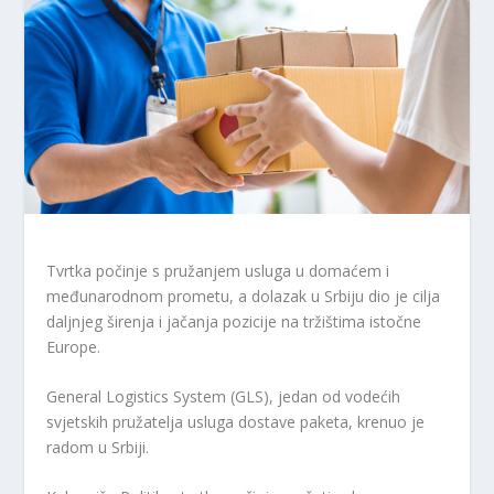
Tvrtka počinje s pružanjem usluga u domaćem i
međunarodnom prometu, a dolazak u Srbiju dio je cilja
daljnjeg širenja i jačanja pozicije na tržištima istočne
Europe.
General Logistics System (GLS), jedan od vodećih
svjetskih pružatelja usluga dostave paketa, krenuo je
radom u Srbiji.