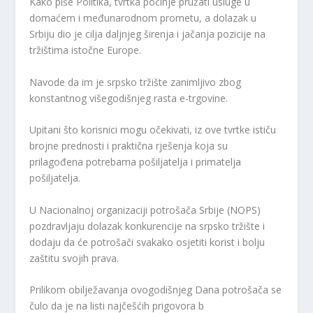
Kako piše Politika, tvrtka počinje pružati usluge u
domaćem i međunarodnom prometu, a dolazak u
Srbiju dio je cilja daljnjeg širenja i jačanja pozicije na
tržištima istočne Europe.
Navode da im je srpsko tržište zanimljivo zbog
konstantnog višegodišnjeg rasta e-trgovine.
Upitani što korisnici mogu očekivati, iz ove tvrtke ističu
brojne prednosti i praktična rješenja koja su
prilagođena potrebama pošiljatelja i primatelja
pošiljatelja.
U Nacionalnoj organizaciji potrošača Srbije (NOPS)
pozdravljaju dolazak konkurencije na srpsko tržište i
dodaju da će potrošači svakako osjetiti korist i bolju
zaštitu svojih prava.
Prilikom obilježavanja ovogodišnjeg Dana potrošača se
čulo da je na listi najčešćih prigovora b