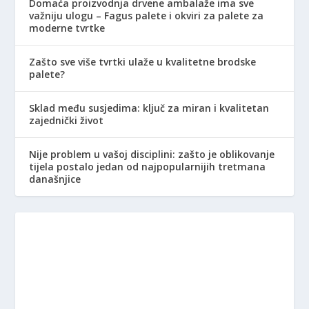
Domaća proizvodnja drvene ambalaže ima sve
važniju ulogu – Fagus palete i okviri za palete za
moderne tvrtke
Zašto sve više tvrtki ulaže u kvalitetne brodske
palete?
Sklad među susjedima: ključ za miran i kvalitetan
zajednički život
Nije problem u vašoj disciplini: zašto je oblikovanje
tijela postalo jedan od najpopularnijih tretmana
današnjice