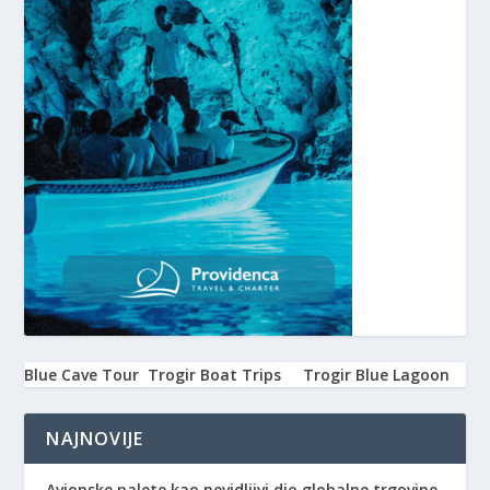
Blue Cave Tour
Trogir Boat Trips
Trogir Blue Lagoon
NAJNOVIJE
Avionske palete kao nevidljivi dio globalne trgovine