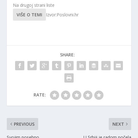
Na drugoj strani liste
VIŠE O TEMI
Izvor:Poslovni.hr
SHARE:
RATE:
PREVIOUS
NEXT
Svojim posebno
U Srbiji je radom počela