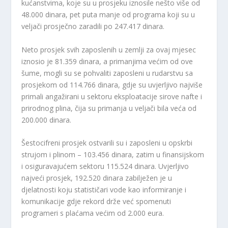
kućanstvima, koje su u prosjeku iznosile nešto više od
48.000 dinara, pet puta manje od programa koji su u
veljači prosječno zaradili po 247.417 dinara.
Neto prosjek svih zaposlenih u zemlji za ovaj mjesec
iznosio je 81.359 dinara, a primanjima većim od ove
šume, mogli su se pohvaliti zaposleni u rudarstvu sa
prosjekom od 114.766 dinara, gdje su uvjerljivo najviše
primali angažirani u sektoru eksploatacije sirove nafte i
prirodnog plina, čija su primanja u veljači bila veća od
200.000 dinara.
Šestocifreni prosjek ostvarili su i zaposleni u opskrbi
strujom i plinom – 103.456 dinara, zatim u finansijskom
i osiguravajućem sektoru 115.524 dinara. Uvjerljivo
najveći prosjek, 192.520 dinara zabilježen je u
djelatnosti koju statističari vode kao informiranje i
komunikacije gdje rekord drže već spomenuti
programeri s plaćama većim od 2.000 eura.