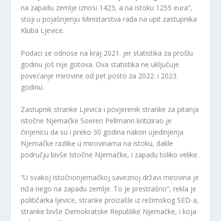
na zapadu zemlje iznosi 1423, a na istoku 1255 eura”,
stoji u pojašnjenju Ministarstva rada na upit zastupnika
Kluba Ljevice.
Podaci se odnose na kraj 2021. jer statistika za prošlu
godinu još nije gotova. Ova statistika ne uključuje
povećanje mirovine od pet posto za 2022. i 2023.
godinu.
Zastupnik stranke Ljevica i povjerenik stranke za pitanja
istočne Njemačke Soeren Pellmann kritizirao je
činjenicu da su i preko 30 godina nakon ujedinjenja
Njemačke razlike u mirovinama na istoku, dakle
području bivše Istočne Njemačke, i zapadu toliko velike.
“U svakoj istočnonjemačkoj saveznoj državi mirovina je
niža nego na zapadu zemlje. To je prestrašno”, rekla je
političarka ljevice, stranke proizašle iz režimskog SED-a,
stranke bivše Demokratske Republike Njemačke, i koja