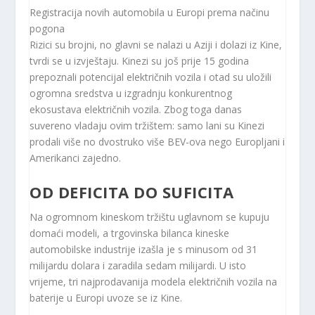
Registracija novih automobila u Europi prema načinu
pogona
Rizici su brojni, no glavni se nalazi u Aziji i dolazi iz Kine,
tvrdi se u izvještaju. Kinezi su još prije 15 godina
prepoznali potencijal električnih vozila i otad su uložili
ogromna sredstva u izgradnju konkurentnog
ekosustava električnih vozila. Zbog toga danas
suvereno vladaju ovim tržištem: samo lani su Kinezi
prodali više no dvostruko više BEV-ova nego Europljani i
Amerikanci zajedno.
OD DEFICITA DO SUFICITA
Na ogromnom kineskom tržištu uglavnom se kupuju
domaći modeli, a trgovinska bilanca kineske
automobilske industrije izašla je s minusom od 31
milijardu dolara i zaradila sedam milijardi. U isto
vrijeme, tri najprodavanija modela električnih vozila na
baterije u Europi uvoze se iz Kine.