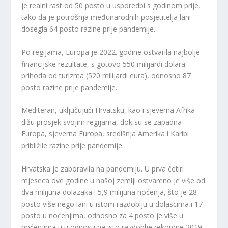
je realni rast od 50 posto u usporedbi s godinom prije,
tako da je potrošnja međunarodnih posjetitelja lani
dosegla 64 posto razine prije pandemije.
Po regijama, Europa je 2022. godine ostvarila najbolje
financijske rezultate, s gotovo 550 milijardi dolara
prihoda od turizma (520 milijardi eura), odnosno 87
posto razine prije pandemije.
Mediteran, uključujući Hrvatsku, kao i sjeverna Afrika
dižu prosjek svojim regijama, dok su se zapadna
Europa, sjeverna Europa, središnja Amerika i Karibi
približile razine prije pandemije.
Hrvatska je zaboravila na pandemiju. U prva četiri
mjeseca ove godine u našoj zemlji ostvareno je više od
dva milijuna dolazaka i 5,9 milijuna noćenja, što je 28
posto više nego lani u istom razdoblju u dolascima i 17
posto u noćenjima, odnosno za 4 posto je više u
noćenjima u u odnosu na isto razdoblje rekordne 2019.