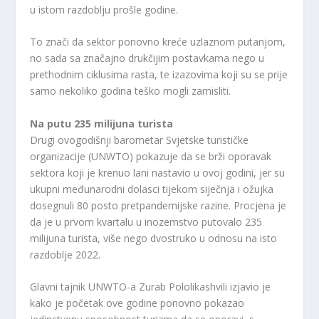
u istom razdoblju prošle godine.
To znači da sektor ponovno kreće uzlaznom putanjom,
no sada sa značajno drukčijim postavkama nego u
prethodnim ciklusima rasta, te izazovima koji su se prije
samo nekoliko godina teško mogli zamisliti.
Na putu 235 milijuna turista
Drugi ovogodišnji barometar Svjetske turističke
organizacije (UNWTO) pokazuje da se brži oporavak
sektora koji je krenuo lani nastavio u ovoj godini, jer su
ukupni međunarodni dolasci tijekom siječnja i ožujka
dosegnuli 80 posto pretpandemijske razine. Procjena je
da je u prvom kvartalu u inozemstvo putovalo 235
milijuna turista, više nego dvostruko u odnosu na isto
razdoblje 2022.
Glavni tajnik UNWTO-a Zurab Pololikashvili izjavio je
kako je početak ove godine ponovno pokazao