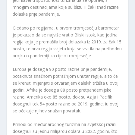
jedinstvenu sposobnost turizma da se oporavi, s
mnogim destinacijama koje su blizu ili čak iznad razine
dolaska prije pandemije.
Gledano po regijama, u prvom tromjesečju barometar
je pokazao da se najviše vratio Bliski istok, kao jedina
regija koja je premašila broj dolazaka iz 2019. za čak 15
posto, te prva regija svijeta koja se vratila na prethodnu
brojku o pandemiji za cijelo tromjesečje.
Europa je dosegla 90 posto razine prije pandemije,
potaknuta snažnom potražnjom unutar regije, a to će
se krenuti mijenjati s otvaranjem dalekih tržišta u ovoj
godini. Afrika je dosegla 88 posto pretpandemijske
razine, Amerika oko 85 posto, dok su Azija i Pacifik
dosegnuli tek 54 posto razine od 2019. godine, iu ovoj
se očekuje njihov snažan povratak.
Prihodi od međunarodnog turizma na svjetskoj razini
dosegnuli su jednu milijardu dolara u 2022. godini, što