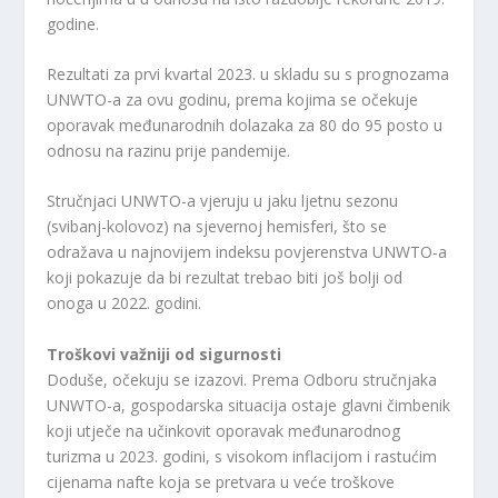
godine.
Rezultati za prvi kvartal 2023. u skladu su s prognozama
UNWTO-a za ovu godinu, prema kojima se očekuje
oporavak međunarodnih dolazaka za 80 do 95 posto u
odnosu na razinu prije pandemije.
Stručnjaci UNWTO-a vjeruju u jaku ljetnu sezonu
(svibanj-kolovoz) na sjevernoj hemisferi, što se
odražava u najnovijem indeksu povjerenstva UNWTO-a
koji pokazuje da bi rezultat trebao biti još bolji od
onoga u 2022. godini.
Troškovi važniji od sigurnosti
Doduše, očekuju se izazovi. Prema Odboru stručnjaka
UNWTO-a, gospodarska situacija ostaje glavni čimbenik
koji utječe na učinkovit oporavak međunarodnog
turizma u 2023. godini, s visokom inflacijom i rastućim
cijenama nafte koja se pretvara u veće troškove