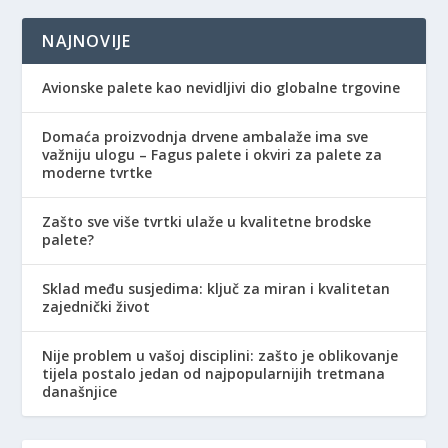
NAJNOVIJE
Avionske palete kao nevidljivi dio globalne trgovine
Domaća proizvodnja drvene ambalaže ima sve
važniju ulogu – Fagus palete i okviri za palete za
moderne tvrtke
Zašto sve više tvrtki ulaže u kvalitetne brodske
palete?
Sklad među susjedima: ključ za miran i kvalitetan
zajednički život
Nije problem u vašoj disciplini: zašto je oblikovanje
tijela postalo jedan od najpopularnijih tretmana
današnjice