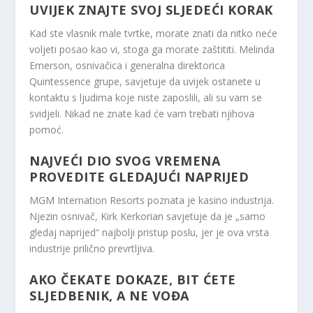
UVIJEK ZNAJTE SVOJ SLJEDEĆI KORAK
Kad ste vlasnik male tvrtke, morate znati da nitko neće
voljeti posao kao vi, stoga ga morate zaštititi. Melinda
Emerson, osnivačica i generalna direktorica
Quintessence grupe, savjetuje da uvijek ostanete u
kontaktu s ljudima koje niste zaposlili, ali su vam se
svidjeli. Nikad ne znate kad će vam trebati njihova
pomoć.
NAJVEĆI DIO SVOG VREMENA
PROVEDITE GLEDAJUĆI NAPRIJED
MGM Internation Resorts poznata je kasino industrija.
Njezin osnivač, Kirk Kerkorian savjetuje da je „samo
gledaj naprijed“ najbolji pristup poslu, jer je ova vrsta
industrije prilično prevrtljiva.
AKO ČEKATE DOKAZE, BIT ĆETE
SLJEDBENIK, A NE VOĐA