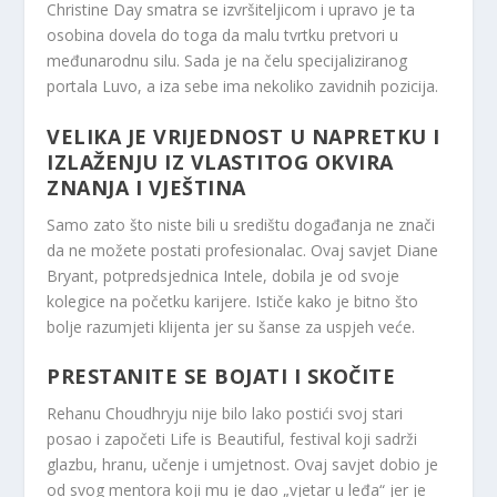
Christine Day smatra se izvršiteljicom i upravo je ta
osobina dovela do toga da malu tvrtku pretvori u
međunarodnu silu. Sada je na čelu specijaliziranog
portala Luvo, a iza sebe ima nekoliko zavidnih pozicija.
VELIKA JE VRIJEDNOST U NAPRETKU I
IZLAŽENJU IZ VLASTITOG OKVIRA
ZNANJA I VJEŠTINA
Samo zato što niste bili u središtu događanja ne znači
da ne možete postati profesionalac. Ovaj savjet Diane
Bryant, potpredsjednica Intele, dobila je od svoje
kolegice na početku karijere. Ističe kako je bitno što
bolje razumjeti klijenta jer su šanse za uspjeh veće.
PRESTANITE SE BOJATI I SKOČITE
Rehanu Choudhryju nije bilo lako postići svoj stari
posao i započeti Life is Beautiful, festival koji sadrži
glazbu, hranu, učenje i umjetnost. Ovaj savjet dobio je
od svog mentora koji mu je dao „vjetar u leđa“ jer je