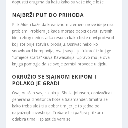
dopustiti drugima da kažu kako su vaše ideje loše.
NAJBRŽI PUT DO PRIHODA
Rick Alden kaže da kreativnom vremenu nove ideje nisu
problem. Problem je kada morate odbiti devet izvrsnih
ideja zbog nedostatka resursa kako biste novi proizvod
koji ste prije stavili u prodaju. Osnivač nekoliko
snowboard kompanija, ovaj savjet je “ukrao” iz knjige
“Umijeće starta” Guya Kawasakija. Upravo mu je ova
knjiga pomogla da se svoje zamisli provede u djelu.
OKRUŽIO SE SJAJNOM EKIPOM I
POLAKO JE GRADI
Ovaj odličan savjet dala je Sheila Johnson, osnivačica i
generalna direktorica hotela Salamander. Smatra se
kako treba uložiti u dobar tim jer je to jedna od
najvažnijih investicija. Trebate biti pažljivi prilikom
odabira tima i isplatit će vam se.