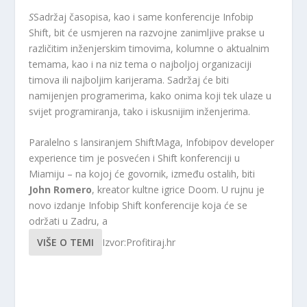
S
Sadržaj časopisa, kao i same konferencije Infobip
Shift, bit će usmjeren na razvojne zanimljive prakse u
različitim inženjerskim timovima, kolumne o aktualnim
temama, kao i na niz tema o najboljoj organizaciji
timova ili najboljim karijerama. Sadržaj će biti
namijenjen programerima, kako onima koji tek ulaze u
svijet programiranja, tako i iskusnijim inženjerima.
Paralelno s lansiranjem ShiftMaga, Infobipov developer
experience tim je posvećen i Shift konferenciji u
Miamiju – na kojoj će govornik, između ostalih, biti
John Romero
, kreator kultne igrice Doom. U rujnu je
novo izdanje Infobip Shift konferencije koja će se
održati u Zadru, a
VIŠE O TEMI
Izvor:Profitiraj.hr