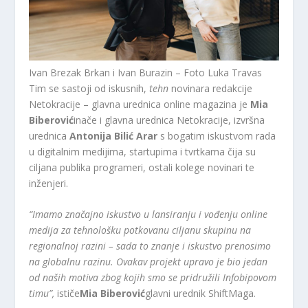
Ivan Brezak Brkan i Ivan Burazin – Foto Luka Travas
Tim se sastoji od iskusnih,
tehn
novinara redakcije
Netokracije – glavna urednica online magazina je
Mia
Biberović
inače i glavna urednica Netokracije, izvršna
urednica
Antonija Bilić Arar
s bogatim iskustvom rada
u digitalnim medijima, startupima i tvrtkama čija su
ciljana publika programeri, ostali kolege novinari te
inženjeri.
“Imamo značajno iskustvo u lansiranju i vođenju online
medija za tehnološku potkovanu ciljanu skupinu na
regionalnoj razini – sada to znanje i iskustvo prenosimo
na globalnu razinu. Ovakav projekt upravo je bio jedan
od naših motiva zbog kojih smo se pridružili Infobipovom
timu”,
ističe
Mia Biberović
glavni urednik ShiftMaga.