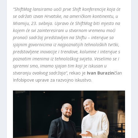
“ShiftMag lansiramo uoči prve Shift konferencije koja će
se održati izvan Hrvatske, na američkom kontinentu, u
Miamiju, 23. svibnja. Upravo će ShiftMag biti mjesto na
kojem će svi zainteresirani u stvarnom vremenu moći
pronaći sadržaj predstavljen na Shiftu – intervjue sa
sjajnim govornicima iz najpoznatijih tehnoloških tvrtki,
predstavljene inovacije i trendove, kolumne i intervjue s
poznatim imenima iz tehnološkog svijeta. Veselimo se i
spremni smo, imamo sjajan tim koji je iskusan u
stvaranju ovakvog sadržaja“,
rekao je
Ivan Burazin
član
Infobipove uprave za razvojno iskustvo.