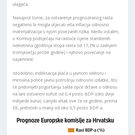
ulagača.
Nasuprot tome, za ostvarenje prognoziranog rasta
negativno bi mogla utjecati viša inflacija odnosno
materijalizacija s njom povezanih rizika. Među ostalim,
u Komisiji podsjećaju na rastuće cijene stambenih
nekretnina (godišnja stopa rasta od 17,3% u zadnjem
tromjesečju prošle godine) i njihovo povećanje na
najamnine.
Istodobno, indeksacija plaća u javnom sektoru i
mirovina potiče javnu potrošnju odnosno izdatke, što
će pridonijeti pogoršanju salda opće države u odnosu
na lani ostvareni suficit od 0,4 posto BDP-(oko dvije
milijarde kuna). Lanjski višak ove će se godine, prema
EK, pretvoriti u manji od oko 0,5 posto BDP-a.