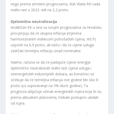
nego prema zimskim prognozama, dok Vlada RH sada
realni rast u 2023. vidi na 2,2 posto.
Djelomična neutralizacija
Analitičari EK u vezi sa svojim prognozama za Hrvatsku
procjenjuju da će ukupna inflacija (mjerena
harmoniziranim indeksom potrošačkih cijena, HICP)
usporiti na 6,9 posto, ali ističu i da će cijene usluga
zadržati temeljnu inflaciju iznad nominalne.
Naime, računa se da će padajuće cijene energije
djelomično neutralizirati stalni rast cijena usluga i
neenergetskih industrijskih dobara, au konačnici se
očekuje da će temeljna inflacija ove godine biti oko 8
posto (uz usporavanje na 3% iduće godine). Ta
prognoza uključuje učinak energetskih mjera koje bi se,
prema aktualnim planovima, trebale postupno ukidati
od rujna.