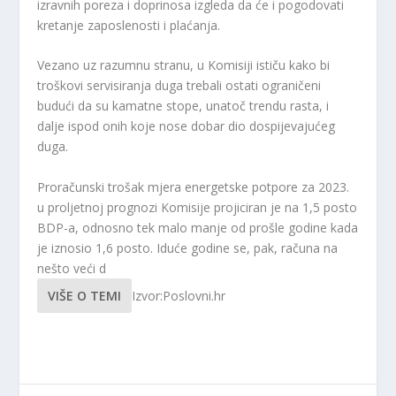
izravnih poreza i doprinosa izgleda da će i pogodovati
kretanje zaposlenosti i plaćanja.
Vezano uz razumnu stranu, u Komisiji ističu kako bi
troškovi servisiranja duga trebali ostati ograničeni
budući da su kamatne stope, unatoč trendu rasta, i
dalje ispod onih koje nose dobar dio dospijevajućeg
duga.
Proračunski trošak mjera energetske potpore za 2023.
u proljetnoj prognozi Komisije projiciran je na 1,5 posto
BDP-a, odnosno tek malo manje od prošle godine kada
je iznosio 1,6 posto. Iduće godine se, pak, računa na
nešto veći d
VIŠE O TEMI
Izvor:Poslovni.hr