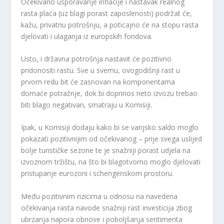
Očekivano usporavanje inflacije i nastavak realnog
rasta plaća (uz blagi porast zaposlenosti) podržat će,
kažu, privatnu potrošnju, a poticajno će na stopu rasta
djelovati i ulaganja iz europskih fondova.
Usto, i državna potrošnja nastavit će pozitivno
pridonositi rastu. Sve u svemu, ovogodišnji rast u
prvom redu bit će zasnovan na komponentama
domaće potražnje, dok bi doprinos neto izvozu trebao
biti blago negativan, smatraju u Komisiji.
Ipak, u Komisiji dodaju kako bi se vanjsko saldo moglo
pokazati pozitivnijim od očekivanog – prije svega uslijed
bolje turističke sezone te je snažniji porast udjela na
izvoznom tržištu, na što bi blagotvorno moglo djelovati
pristupanje eurozoni i schengenskom prostoru.
Među pozitivnim rizicima u odnosu na navedena
očekivanja rasta navode snažniji rast investicija zbog
ubrzanja napora obnove i poboljšanja sentimenta