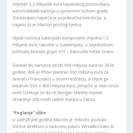
vrijedan 5,2 milijarde eura tajvanskog proizvođača
automobilskih baterija u sjevernom lučkom gradu
Dunkerqueu najveća je pojedinačna investicija, a
najavio ju je Macron prošlog tjedna.
Slijedi tvornica baterijskih komponenti vrijedna 1,5
milijardi eura, također u Dunkerqueu, u zajedničkom
pothvatu kineske grupe XTC i francuske tvrtke Orano.
Švedski div namjera uložiti 906 milijuna eura do 2026.
godine, dok je Pfizer planirao 500 milijuna eura za
širenje u Francuskoj u istom razdoblju, a slijedi ga
britanski GSK s 400 milijuna eura, priopćio je Macronov
ured. Očekuje se da će Morgan Stanley najaviti
otvaranje 200 novih radnih mjesta u Parizu.
“Peglanje” slike
U zadnjih pet godina Macron je redovito pozivao
izvršne direktore u raskošnu palaču Versailles kako bi