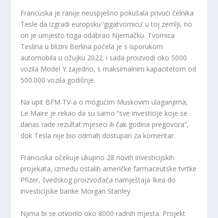
Francuska je ranije neuspješno pokušala privući čelnika
Tesle da izgradi europsku ‘gigatvornicu’ u toj zemlji, no
on je umjesto toga odabrao Njemačku. Tvornica
Teslina u blizini Berlina počela je s isporukom
automobila u ožujku 2022. i sada proizvodi oko 5000
vozila Model Y zajedno, s maksimalnim kapacitetom od
500.000 vozila godišnje.
Na upit BFM TV-a o mogućim Muskovim ulaganjima,
Le Maire je rekao da su samo “sve investicije koje se
danas rade rezultat mjeseci ili čak godina pregovora”,
dok Tesla nije bio odmah dostupan za komentar.
Francuska očekuje ukupno 28 novih investicijskih
projekata, između ostalih američke farmaceutske tvrtke
Pfizer, švedskog proizvođača namještaja Ikea do
investicijske banke Morgan Stanley.
Njima bi se otvorilo oko 8000 radnih mjesta. Projekt