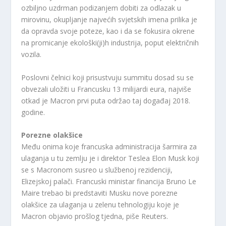
ozbiljno uzdrman podizanjem dobiti za odlazak u
mirovinu, okupljanje najvećih svjetskih imena prilika je
da opravda svoje poteze, kao i da se fokusira okrene
na promicanje ekološki(ji)h industrija, poput električnih
vozila.
Poslovni čelnici koji prisustvuju summitu dosad su se
obvezali uložiti u Francusku 13 milijardi eura, najviše
otkad je Macron prvi puta održao taj događaj 2018.
godine.
Porezne olakšice
Među onima koje francuska administracija šarmira za
ulaganja u tu zemlju je i direktor Teslea Elon Musk koji
se s Macronom susreo u službenoj rezidenciji,
Elizejskoj palači. Francuski ministar financija Bruno Le
Maire trebao bi predstaviti Musku nove porezne
olakšice za ulaganja u zelenu tehnologiju koje je
Macron objavio prošlog tjedna, piše Reuters.