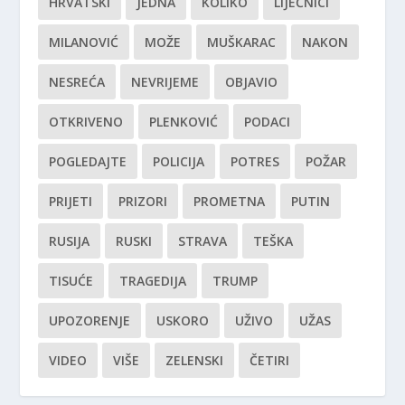
HRVATSKI
JEDNA
KOLIKO
LIJEČNICI
MILANOVIĆ
MOŽE
MUŠKARAC
NAKON
NESREĆA
NEVRIJEME
OBJAVIO
OTKRIVENO
PLENKOVIĆ
PODACI
POGLEDAJTE
POLICIJA
POTRES
POŽAR
PRIJETI
PRIZORI
PROMETNA
PUTIN
RUSIJA
RUSKI
STRAVA
TEŠKA
TISUĆE
TRAGEDIJA
TRUMP
UPOZORENJE
USKORO
UŽIVO
UŽAS
VIDEO
VIŠE
ZELENSKI
ČETIRI