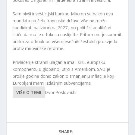
pokušao osigurati milijarde eura stranih investicija.
Sam bivši investicijski bankar, Macron se nakon dva
mandata na čelu francuske države više ne može
kandidirati na izborima 2027., no politički analitičari
ističu da mu je u fokusu naslijeđe. Pritom mu je summit
prilika za odmak od višemjesečnih žestokih prosvjeda
protiv mirovinske reforme.
Privlačenje stranih ulaganja ima i širu, europsku
komponentu u globalnoj utrci s Amerikom. SAD je
prošle godine donio zakon o smanjenju inflacije koji
Europljani mami izdašnim subvencijama
VIŠE O TEMI
Izvor:Poslovni.hr
SHARE: