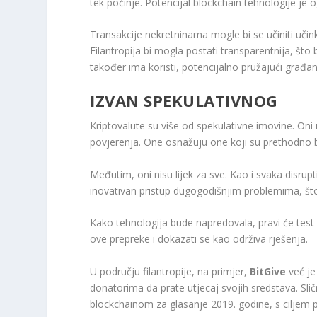
tek počinje. Potencijal blockchain tehnologije je
Transakcije nekretninama mogle bi se učiniti učin
Filantropija bi mogla postati transparentnija, št
također ima koristi, potencijalno pružajući građa
IZVAN SPEKULATIVNOG
Kriptovalute su više od spekulativne imovine. Oni
povjerenja. One osnažuju one koji su prethodno bi
Međutim, oni nisu lijek za sve. Kao i svaka disrup
inovativan pristup dugogodišnjim problemima, što
Kako tehnologija bude napredovala, pravi će test b
ove prepreke i dokazati se kao održiva rješenja.
U području filantropije, na primjer,
BitGive
već je
donatorima da prate utjecaj svojih sredstava. Sl
blockchainom za glasanje 2019. godine, s ciljem p