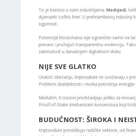
To je korisno u svim industrijama.
Medvjedi
, tvr
dijamanti ‘coflict-free’. U prehrambenoj industriji
sigurnost.
Potencijal blockchaina nije ograničen samo na la
prevare i pružajući transparentnu evidenciju. Tako
zabrinutost u današnjem digitalnom dobu.
NIJE SVE GLATKO
Unatoč obećanju, kriptovalute se suočavaju s pr
Problemi skalabilnosti i visoka potrošnja energije 
Međutim, ti izazovi predstavljaju priliku za inovaci
Proof-of-Stake (mehanizam konsenzusa koji troši 
BUDUĆNOST: ŠIROKA I NEI
Kriptovalute preoblikuju različite sektore, od fin