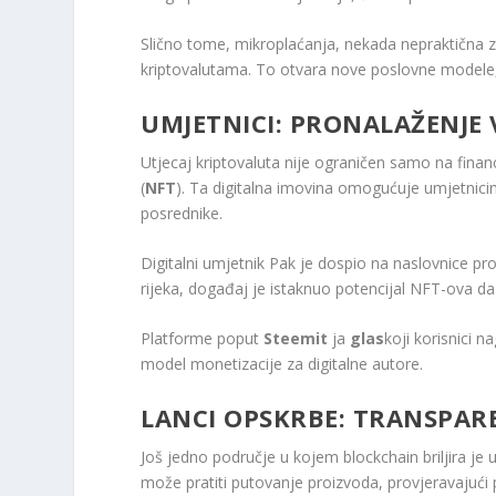
Slično tome, mikroplaćanja, nekada nepraktična z
kriptovalutama. To otvara nove poslovne modele, 
UMJETNICI: PRONALAŽENJE
Utjecaj kriptovaluta nije ograničen samo na financ
(
NFT
). Ta digitalna imovina omogućuje umjetnici
posrednike.
Digitalni umjetnik Pak je dospio na naslovnice pr
rijeka, događaj je istaknuo potencijal NFT-ova da 
Platforme poput
Steemit
ja
glas
koji korisnici 
model monetizacije za digitalne autore.
LANCI OPSKRBE: TRANSPAR
Još jedno područje u kojem blockchain briljira je
može pratiti putovanje proizvoda, provjeravajući p