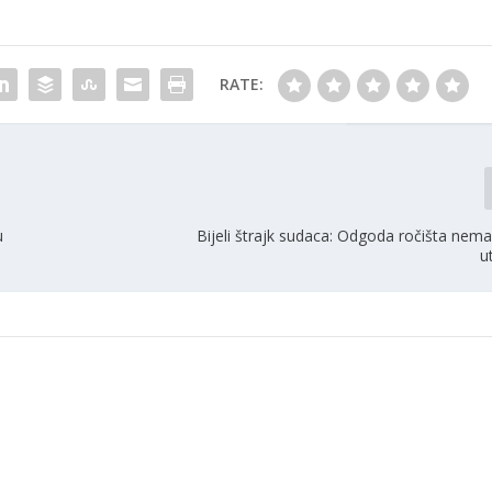
RATE:
u
Bijeli štrajk sudaca: Odgoda ročišta nem
u