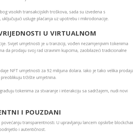
bog visokih transakcijskih troškova, sada su izvedena s
uključujući usluge plaćanja uz upotrebu i mikrodonacije.
 VRIJEDNOSTI U VIRTUALNOM
ije. Svijet umjetnosti je u tranziciji, vođen nezamjenjivim tokenima
ma da prodaju svoj rad izravnim kupcima, zaobilazeći tradicionalne
odaje NFT umjetnosti za 92 milijuna dolara. Iako je tako velika prodaj
preoblikuju tržište umjetnina.
nagrađuju tokenima za stvaranje i interakciju sa sadržajem, nudi novi
ENTNI I POUZDANI
 u povećanju transparentnosti. U upravljanju lancem opskrbe blockchai
odrijetlo i autentičnost.