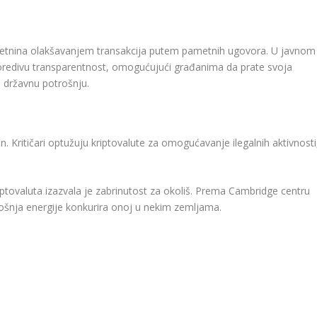
ekretnina olakšavanjem transakcija putem pametnih ugovora. U javnom
poredivu transparentnost, omogućujući građanima da prate svoja
 državnu potrošnju.
 Kritičari optužuju kriptovalute za omogućavanje ilegalnih aktivnosti
riptovaluta izazvala je zabrinutost za okoliš. Prema Cambridge centru
trošnja energije konkurira onoj u nekim zemljama.