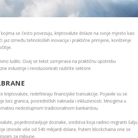
ta s kojima se često povezuju, kriptovalute dolaze na svoje mjesto kao
i jaz između tehnoloških inovacija i praktične primjene, korištenje
itije.
ivno ludilo. Ovaj se tekst usmjerava na praktičnu upotrebu
e industrije i revolucionirati različite sektore.
DABRANE
eće kriptovalute, redefiniraju financijske transakcije. Pojavile su se
cije bez granica, posredničkih naknada i inkluzivnosti. Mnogima u
ternativu nedostupnom tradicionalnom bankarstvu.
valute, pojednostavljuje doznake, sredstva koja radnici migranti šalju
ije iznosile više od 540 milijardi dolara. Putem blockchaina one se
risnim za milijune.