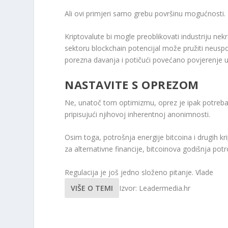
Ali ovi primjeri samo grebu površinu mogućnosti.
Kriptovalute bi mogle preoblikovati industriju n
sektoru blockchain potencijal može pružiti neus
porezna davanja i potičući povećano povjerenje u
NASTAVITE S OPREZOM
Ne, unatoč tom optimizmu, oprez je ipak potreban.
pripisujući njihovoj inherentnoj anonimnosti.
Osim toga, potrošnja energije bitcoina i drugih k
za alternativne financije, bitcoinova godišnja po
Regulacija je još jedno složeno pitanje. Vlade
VIŠE O TEMI
Izvor: Leadermedia.hr