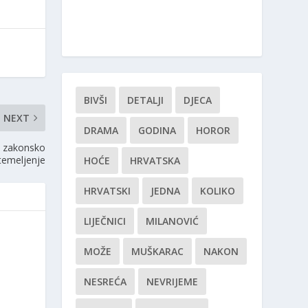
BIVŠI
DETALJI
DJECA
NEXT
DRAMA
GODINA
HOROR
a zakonsko
temeljenje
HOĆE
HRVATSKA
HRVATSKI
JEDNA
KOLIKO
LIJEČNICI
MILANOVIĆ
MOŽE
MUŠKARAC
NAKON
NESREĆA
NEVRIJEME