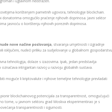
 ogroman i uglavnom neistražen.
kovitijima korištenjem pametnih ugovora, tehnologije blockchain.
o bi donatorima omogućilo praćenje njihovih doprinosa. Javni sektor
nima jasnoću o korištenju njihovih poreznih doprinosa.
nude nove načine poslovanja
, stvaranja umjetnosti i izgradnje
li isključeni, nudeći priliku za sudjelovanje u globalnom gospodarstvu
tivna tehnologija, dolaze s izazovima. Ipak, jedan predstavlja
 označava intrigantan razvoj u razvoju globalnih sustava.
iti moguće li kriptovalute i njihove temeljne tehnologije prevladati
 pionir blockchainovog potencijala za transparentnost, omogućujući
ično tome, u javnom sektoru grad Moskva eksperimentirao je s
ovećanja transparentnosti i sigurnosti.