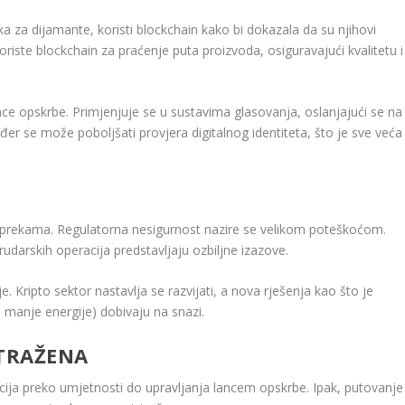
tka za dijamante, koristi blockchain kako bi dokazala da su njihovi
 koriste blockchain za praćenje puta proizvoda, osiguravajući kvalitetu i
nce opskrbe. Primjenjuje se u sustavima glasovanja, oslanjajući se na
đer se može poboljšati provjera digitalnog identiteta, što je sve veća
eprekama. Regulatorna nesigurnost nazire se velikom poteškoćom.
rudarskih operacija predstavljaju ozbiljne izazove.
je. Kripto sektor nastavlja se razvijati, a nova rješenja kao što je
manje energije) dobivaju na snazi.
STRAŽENA
ancija preko umjetnosti do upravljanja lancem opskrbe. Ipak, putovanje