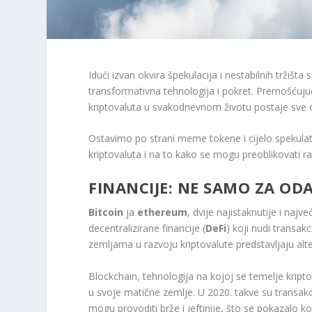
Idući izvan okvira špekulacija i nestabilnih tržiš
transformativna tehnologija i pokret. Premošćujuć
kriptovaluta u svakodnevnom životu postaje sve oč
Ostavimo po strani meme tokene i cijelo spekulat
kriptovaluta i na to kako se mogu preoblikovati razn
FINANCIJE: NE SAMO ZA O
Bitcoin
ja
ethereum
, dvije najistaknutije i najv
decentralizirane financije (
DeFi
) koji nudi transak
zemljama u razvoju kriptovalute predstavljaju al
Blockchain, tehnologija na kojoj se temelje kripto
u svoje matične zemlje. U 2020. takve su transakc
mogu provoditi brže i jeftinije, što se pokazalo ko