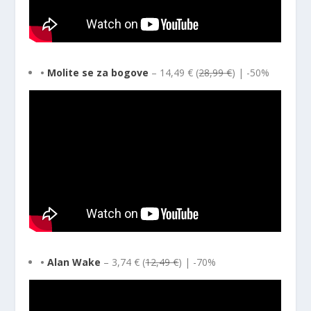
•
Molite se za bogove
– 14,49 € (
28,99 €
) | -50%
•
Alan Wake
– 3,74 € (
12,49 €
) | -70%