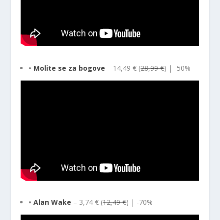
•
Molite se za bogove
– 14,49 € (
28,99 €
) | -50%
•
Alan Wake
– 3,74 € (
12,49 €
) | -70%