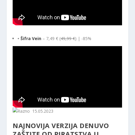
•
Šifra Vein
– 7,49 € (
49,99 €
) | -85%
15.05.2023
NAJNOVIJA VERZIJA DENUVO
ZAŠTITE OD PIRATSTVA U