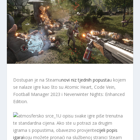
Dostupan je na Steamu
novi niz tjednih popusta
u kojem
se nalaze igre kao što su Atomic Heart, Code Vein,
Football Manager 2023 i Neverwinter Nights: Enhanced
Edition.
U opisu svake igre piše trenutna
te standardna cijena. Ako ste u potrazi za drugim
igrama s popustima, obavezno provjerite
cijeli popis
igara
koju možete pronaći na službenoj stranici Steam