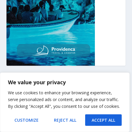
Blue Cave Tour
Trogir Boat Trips
Trogir Blue Lagoon
We value your privacy
We use cookies to enhance your browsing experience,
NAJNOVIJE
serve personalized ads or content, and analyze our traffic.
By clicking "Accept All", you consent to our use of cookies.
Avionske palete kao nevidljivi dio globalne trgovine
CUSTOMIZE
REJECT ALL
ACCEPT ALL
Domaća proizvodnja drvene ambalaže ima sve
važniju ulogu – Fagus palete i okviri za palete za