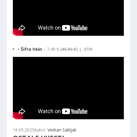
•
Šifra Vein
– 7,49 € (
49,99 €
) | -85%
16.05.2023
Autor:
Vedran Sabljak