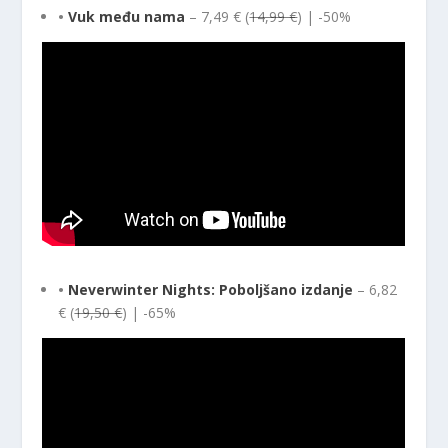
•
Vuk među nama
– 7,49 € (
14,99 €
) | -50%
•
Neverwinter Nights: Poboljšano izdanje
– 6,82
€ (
19,50 €
) | -65%