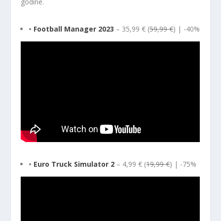
godine.
•
Football Manager 2023
– 35,99 € (
59,99 €
) | -40%
•
Euro Truck Simulator 2
– 4,99 € (
19,99 €
) | -75%