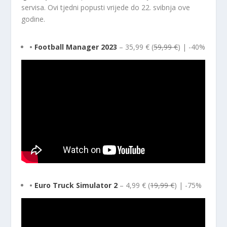
servisa. Ovi tjedni popusti vrijede do 22. svibnja ove
godine.
•
Football Manager 2023
– 35,99 € (
59,99 €
) | -40%
•
Euro Truck Simulator 2
– 4,99 € (
19,99 €
) | -75%