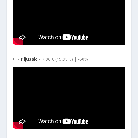
•
Pljusak
– 7,96 € (
19,99 €
) | -60%