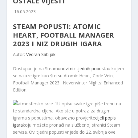
OSTALE VIJESTI
16.05.2023
STEAM POPUSTI: ATOMIC
HEART, FOOTBALL MANAGER
2023 I NIZ DRUGIH IGARA
Autor:
Vedran Sabljak
Dostupan je na Steamu
novi niz tjednih popusta
u kojem
se nalaze igre kao što su Atomic Heart, Code Vein,
Football Manager 2023 i Neverwinter Nights: Enhanced
Edition.
U opisu svake igre piše trenutna
te standardna cijena. Ako ste u potrazi za drugim
igrama s popustima, obavezno provjerite
cijeli popis
igara
koju možete pronaći na službenoj stranici Steam
servisa. Ovi tjedni popusti vrijede do 22. svibnja ove