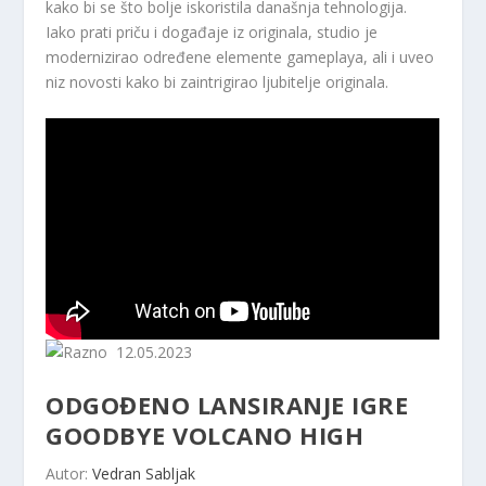
kako bi se što bolje iskoristila današnja tehnologija.
Iako prati priču i događaje iz originala, studio je
modernizirao određene elemente gameplaya, ali i uveo
niz novosti kako bi zaintrigirao ljubitelje originala.
12.05.2023
ODGOĐENO LANSIRANJE IGRE
GOODBYE VOLCANO HIGH
Autor:
Vedran Sabljak