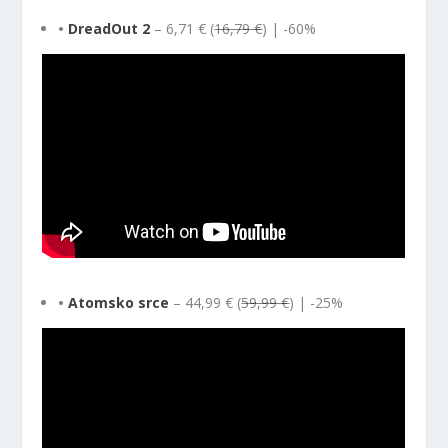
•
DreadOut 2
– 6,71 € (
16,79 €
) | -60%
•
Atomsko srce
– 44,99 € (
59,99 €
) | -25%