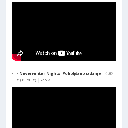
•
Neverwinter Nights: Poboljšano izdanje
– 6,82
€ (
19,50 €
) | -65%