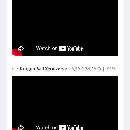
•
Dragon Ball Xenoverse
– 3,99 € (
39,99 €
) | -90%