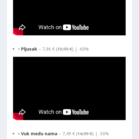
•
Pljusak
– 7,96 € (
19,99 €
) | -60%
•
Vuk među nama
– 7,49 € (
14,99 €
) | -50%