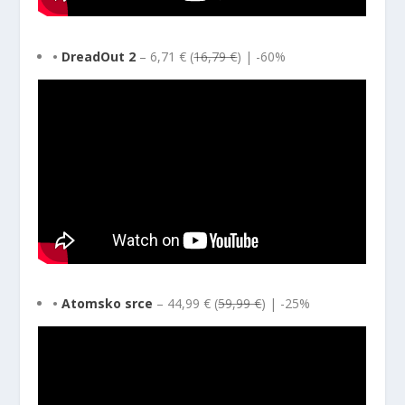
•
DreadOut 2
– 6,71 € (
16,79 €
) | -60%
•
Atomsko srce
– 44,99 € (
59,99 €
) | -25%