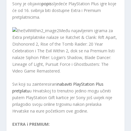
Sony je objavio
popis
sljedeće PlayStation Plus igre koje
će od 16. svibnja biti dostupne Extra i Premium
pretplatnicima.
Među najavljenim igrama za
Extra pretplatnike nalaze se Ratchet & Clank: Rift Apart,
Dishonored 2, Rise of the Tomb Raider: 20 Year
Celebration i The Evil Within 2, dok se na Premium listi
nalaze Siphon Filter: Logan’s Shadow, Blade Dancer:
Lineage of Light, Pursuit Force i Ghostbusters: The
Video Game Remastered.
Svi koji su zainteresirani
nabaviti PlayStation Plus
pretplatu
u Hrvatskoj to trenutno jedino mogu učiniti
putem PlayStation Gift kartice jer Sony još uvijek nije
prilagodio svoju online trgovinu nakon prelaska
Hrvatske na eure početkom ove godine.
EXTRA i PREMIUM: