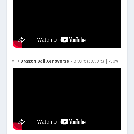
•
Dragon Ball Xenoverse
– 3,99 € (
39,99 €
) | -90%