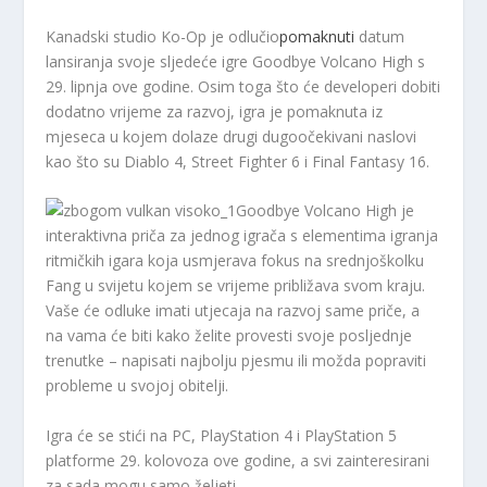
Kanadski studio Ko-Op je odlučio
pomaknuti
datum
lansiranja svoje sljedeće igre Goodbye Volcano High s
29. lipnja ove godine. Osim toga što će developeri dobiti
dodatno vrijeme za razvoj, igra je pomaknuta iz
mjeseca u kojem dolaze drugi dugoočekivani naslovi
kao što su Diablo 4, Street Fighter 6 i Final Fantasy 16.
Goodbye Volcano High je
interaktivna priča za jednog igrača s elementima igranja
ritmičkih igara koja usmjerava fokus na srednjoškolku
Fang u svijetu kojem se vrijeme približava svom kraju.
Vaše će odluke imati utjecaja na razvoj same priče, a
na vama će biti kako želite provesti svoje posljednje
trenutke – napisati najbolju pjesmu ili možda popraviti
probleme u svojoj obitelji.
Igra će se stići na PC, PlayStation 4 i PlayStation 5
platforme 29. kolovoza ove godine, a svi zainteresirani
za sada mogu samo željeti.