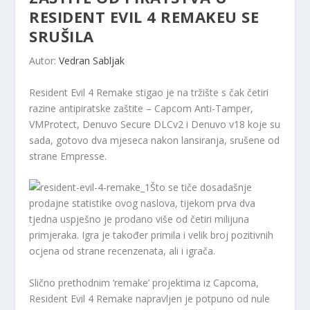
RESIDENT EVIL 4 REMAKEU SE
SRUŠILA
Autor:
Vedran Sabljak
Resident Evil 4 Remake stigao je na tržište s čak četiri
razine antipiratske zaštite – Capcom Anti-Tamper,
VMProtect, Denuvo Secure DLCv2 i Denuvo v18 koje su
sada, gotovo dva mjeseca nakon lansiranja, srušene od
strane Empresse.
Što se tiče dosadašnje
prodajne statistike ovog naslova, tijekom prva dva
tjedna uspješno je prodano više od četiri milijuna
primjeraka. Igra je također primila i velik broj pozitivnih
ocjena od strane recenzenata, ali i igrača.
Slično prethodnim ‘remake’ projektima iz Capcoma,
Resident Evil 4 Remake napravljen je potpuno od nule