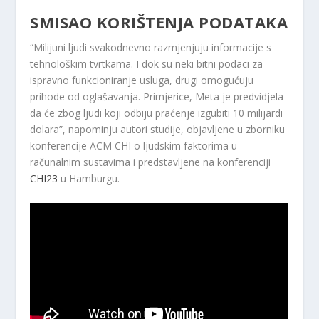
SMISAO KORIŠTENJA PODATAKA
“Milijuni ljudi svakodnevno razmjenjuju informacije s
tehnološkim tvrtkama. I dok su neki bitni podaci za
ispravno funkcioniranje usluga, drugi omogućuju
prihode od oglašavanja. Primjerice, Meta je predvidjela
da će zbog ljudi koji odbiju praćenje izgubiti 10 milijardi
dolara”, napominju autori studije, objavljene u zborniku
konferencije ACM CHI o ljudskim faktorima u
računalnim sustavima i predstavljene na konferenciji
CHI23
u Hamburgu.