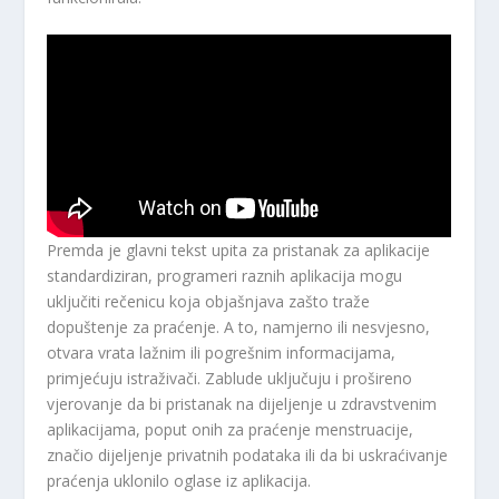
Premda je glavni tekst upita za pristanak za aplikacije
standardiziran, programeri raznih aplikacija mogu
uključiti rečenicu koja objašnjava zašto traže
dopuštenje za praćenje. A to, namjerno ili nesvjesno,
otvara vrata lažnim ili pogrešnim informacijama,
primjećuju istraživači. Zablude uključuju i prošireno
vjerovanje da bi pristanak na dijeljenje u zdravstvenim
aplikacijama, poput onih za praćenje menstruacije,
značio dijeljenje privatnih podataka ili da bi uskraćivanje
praćenja uklonilo oglase iz aplikacija.