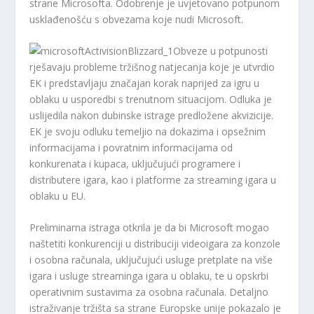
strane Microsofta. Odobrenje je uvjetovano potpunom
usklađenošću s obvezama koje nudi Microsoft.
Obveze u potpunosti
rješavaju probleme tržišnog natjecanja koje je utvrdio
EK i predstavljaju značajan korak naprijed za igru ​​u
oblaku u usporedbi s trenutnom situacijom. Odluka je
uslijedila nakon dubinske istrage predložene akvizicije.
EK je svoju odluku temeljio na dokazima i opsežnim
informacijama i povratnim informacijama od
konkurenata i kupaca, uključujući programere i
distributere igara, kao i platforme za streaming igara u
oblaku u EU.
Preliminarna istraga otkrila je da bi Microsoft mogao
naštetiti konkurenciji u distribuciji videoigara za konzole
i osobna računala, uključujući usluge pretplate na više
igara i usluge streaminga igara u oblaku, te u opskrbi
operativnim sustavima za osobna računala. Detaljno
istraživanje tržišta sa strane Europske unije pokazalo je