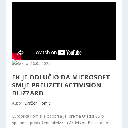
16.05.2023
EK JE ODLUČIO DA MICROSOFT
SMIJE PREUZETI ACTIVISION
BLIZZARD
Autor:
Dražen Tomić
Europska komisija odobrila je, prema Uredbi EU o
spajanju, predloženu akviziciju Activision Blizzarda od