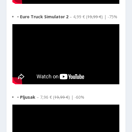
•
Euro Truck Simulator 2
– 4,99 € (
19,99 €
) | -75%
•
Pljusak
– 7,96 € (
19,99 €
) | -60%