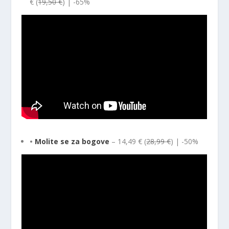
€ (
19,50 €
) | -65%
•
Molite se za bogove
– 14,49 € (
28,99 €
) | -50%