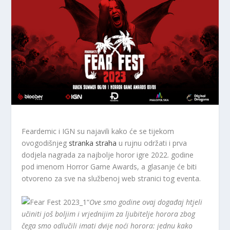
Feardemic i IGN su najavili kako će se tijekom
ovogodišnjeg
stranka straha
u rujnu održati i prva
dodjela nagrada za najbolje horor igre 2022. godine
pod imenom Horror Game Awards, a glasanje će biti
otvoreno za sve na službenoj web stranici tog eventa.
“
Ove smo godine ovaj događaj htjeli
učiniti još boljim i vrjednijim za ljubitelje horora zbog
čega smo odlučili imati dvije noći horora: jednu kako