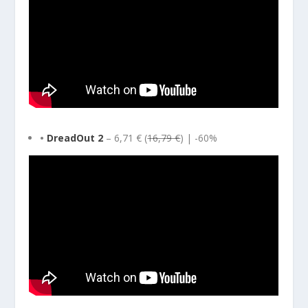
•
DreadOut 2
– 6,71 € (
16,79 €
) | -60%