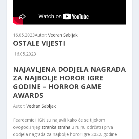
16.05.2023
Autor:
Vedran Sabljak
OSTALE VIJESTI
16.05.2023
NAJAVLJENA DODJELA NAGRADA
ZA NAJBOLJE HOROR IGRE
GODINE – HORROR GAME
AWARDS
Autor:
Vedran Sabljak
Feardemic i IGN su najavili kako će se tijekom
ovogodišnjeg
stranka straha
u rujnu održati i prva
dodjela nagrada za najbolje horor igre 2022. godine