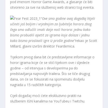
pod imenom Horror Game Awards, a glasanje će biti
otvoreno za sve na službenoj web stranici tog eventa.
“
Ove smo godine ovaj događaj htjeli
učiniti još boljim i vrjednijim za ljubitelje horora zbog
čega smo odlučili imati dvije noći horora: jednu kako
bismo probudili apetit za igrama koje dolaze i jednu
kako bismo proslavili igre iz prošle godine”
rekao je Scott
Millard, glavni izvršni direktor Feardemica.
Tijekom prvog dana bit će predstavljene informacije o
horor igrama koje će se stići tijekom ove i sljedeće
godine – od intervjua s developerima pa do
predstavljanja najnovijih trailera. Što se tiče drugog
dana, on će se fokusirati na spomenutu dodjelu
nagrada u 15 različitih kategorija.
Cijeli događaj moći ćete ekskluzivno pratiti na
službenim IGN kanalima na YouTubeu i Twitchu.