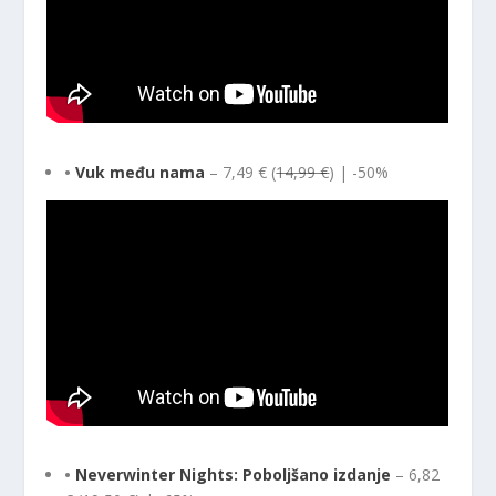
•
Vuk među nama
– 7,49 € (
14,99 €
) | -50%
•
Neverwinter Nights: Poboljšano izdanje
– 6,82