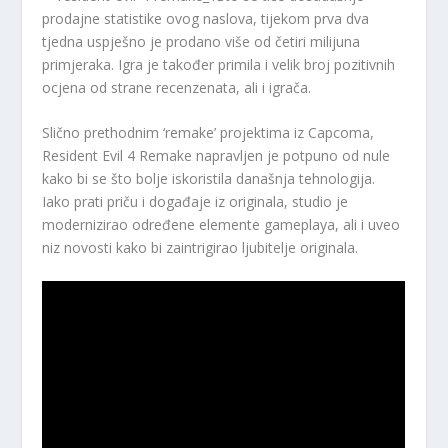
prodajne statistike ovog naslova, tijekom prva dva
tjedna uspješno je prodano više od četiri milijuna
primjeraka. Igra je također primila i velik broj pozitivnih
ocjena od strane recenzenata, ali i igrača.
Slično prethodnim ‘remake’ projektima iz Capcoma,
Resident Evil 4 Remake napravljen je potpuno od nule
kako bi se što bolje iskoristila današnja tehnologija.
Iako prati priču i događaje iz originala, studio je
modernizirao određene elemente gameplaya, ali i uveo
niz novosti kako bi zaintrigirao ljubitelje originala.