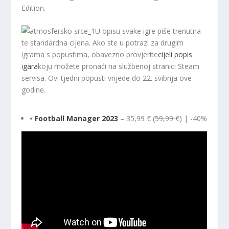
Edition.
U opisu svake igre piše trenutna
te standardna cijena. Ako ste u potrazi za drugim
igrama s popustima, obavezno provjerite
cijeli popis
igara
koju možete pronaći na službenoj stranici Steam
servisa. Ovi tjedni popusti vrijede do 22. svibnja ove
godine.
•
Football Manager 2023
– 35,99 € (
59,99 €
) | -40%