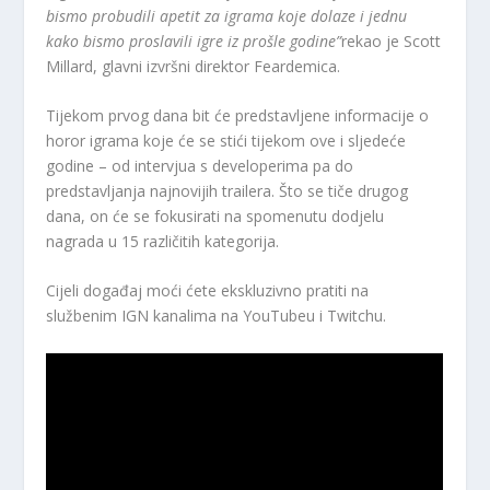
bismo probudili apetit za igrama koje dolaze i jednu
kako bismo proslavili igre iz prošle godine”
rekao je Scott
Millard, glavni izvršni direktor Feardemica.
Tijekom prvog dana bit će predstavljene informacije o
horor igrama koje će se stići tijekom ove i sljedeće
godine – od intervjua s developerima pa do
predstavljanja najnovijih trailera. Što se tiče drugog
dana, on će se fokusirati na spomenutu dodjelu
nagrada u 15 različitih kategorija.
Cijeli događaj moći ćete ekskluzivno pratiti na
službenim IGN kanalima na YouTubeu i Twitchu.