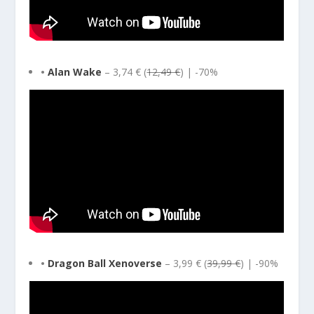
•
Alan Wake
– 3,74 € (
12,49 €
) | -70%
•
Dragon Ball Xenoverse
– 3,99 € (
39,99 €
) | -90%