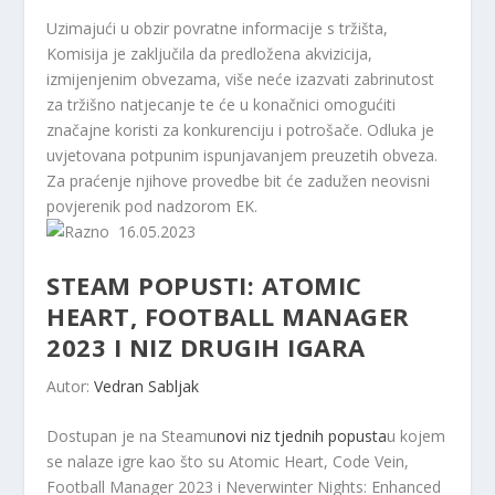
Uzimajući u obzir povratne informacije s tržišta,
Komisija je zaključila da predložena akvizicija,
izmijenjenim obvezama, više neće izazvati zabrinutost
za tržišno natjecanje te će u konačnici omogućiti
značajne koristi za konkurenciju i potrošače. Odluka je
uvjetovana potpunim ispunjavanjem preuzetih obveza.
Za praćenje njihove provedbe bit će zadužen neovisni
povjerenik pod nadzorom EK.
16.05.2023
STEAM POPUSTI: ATOMIC
HEART, FOOTBALL MANAGER
2023 I NIZ DRUGIH IGARA
Autor:
Vedran Sabljak
Dostupan je na Steamu
novi niz tjednih popusta
u kojem
se nalaze igre kao što su Atomic Heart, Code Vein,
Football Manager 2023 i Neverwinter Nights: Enhanced