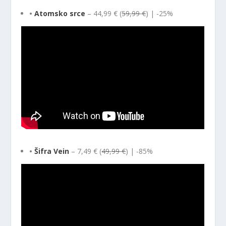
•
Atomsko srce
– 44,99 € (
59,99 €
) | -25%
•
Šifra Vein
– 7,49 € (
49,99 €
) | -85%