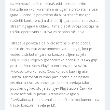
da Microsoft neće moći naštetiti konkurentskim
konzolama i konkurentskim uslugama pretplate na više
igara. Ujedno je potvrđeno da bi Microsoft mogao
naštetiti konkurenciji u distribuciji igara putem servisa za
streaming igara u oblaku i time ojačati svoju poziciju na
tržištu operativnih sustava za osobna računala.
Istraga je pokazala da Microsoft ne bi imao poticaj
odbiti distribuciju Activisionovih igara Sonyju, koji je
vodeći distributer igara za konzole diljem svijeta,
uključujući Europsko gospodarsko područje (‘EEA’) gdje
postoje četiri Sony PlayStation konzole za svaku
Microsoftovu konzolu. Xbox konzolu kupili igrače.
Doista, Microsoft bi imao jake poticaje da nastavi
distribuirati Activisionove igre putem uređaja tako
popularnog kao što je Sonyjev PlayStation. Čak i da
Microsoft odluči povući Activisionove igre s
PlayStationa, to ne bi značajno naštetilo konkurenciji na
tržištu konzole, navela je EK.