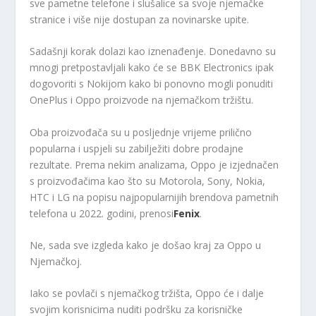
sve pametne telefone i slušalice sa svoje njemačke
stranice i više nije dostupan za novinarske upite.
Sadašnji korak dolazi kao iznenađenje. Donedavno su
mnogi pretpostavljali kako će se BBK Electronics ipak
dogovoriti s Nokijom kako bi ponovno mogli ponuditi
OnePlus i Oppo proizvode na njemačkom tržištu.
Oba proizvođača su u posljednje vrijeme prilično
popularna i uspjeli su zabilježiti dobre prodajne
rezultate. Prema nekim analizama, Oppo je izjednačen
s proizvođačima kao što su Motorola, Sony, Nokia,
HTC i LG na popisu najpopularnijih brendova pametnih
telefona u 2022. godini, prenosi
Fenix
.
Ne, sada sve izgleda kako je došao kraj za Oppo u
Njemačkoj.
Iako se povlači s njemačkog tržišta, Oppo će i dalje
svojim korisnicima nuditi podršku za korisničke