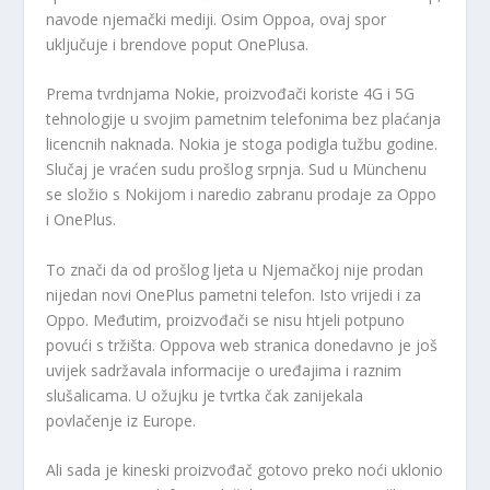
navode njemački mediji. Osim Oppoa, ovaj spor
uključuje i brendove poput OnePlusa.
Prema tvrdnjama Nokie, proizvođači koriste 4G i 5G
tehnologije u svojim pametnim telefonima bez plaćanja
licencnih naknada. Nokia je stoga podigla tužbu godine.
Slučaj je vraćen sudu prošlog srpnja. Sud u Münchenu
se složio s Nokijom i naredio zabranu prodaje za Oppo
i OnePlus.
To znači da od prošlog ljeta u Njemačkoj nije prodan
nijedan novi OnePlus pametni telefon. Isto vrijedi i za
Oppo. Međutim, proizvođači se nisu htjeli potpuno
povući s tržišta. Oppova web stranica donedavno je još
uvijek sadržavala informacije o uređajima i raznim
slušalicama. U ožujku je tvrtka čak zanijekala
povlačenje iz Europe.
Ali sada je kineski proizvođač gotovo preko noći uklonio