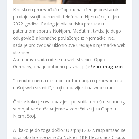
Kineskom proizvođaču Oppo-u naložen je prestanak
prodaje svojih pametnih telefona u Njemačkoj u ljeto
2022. godine. Razlog je bila sudska presuda u
patentnom sporu s Nokijom. Međutim, tvrtka je dugo
odugovlačila konačno povlačenje iz Njemačke. Ne,
sada je proizvođač uklonio sve uređaje s njemačke web
stranice.
Ako upravo sada odete na web stranicu Oppo
Germany, ona je potpuno prazna, piše
Fenix ​​magazin
.
“Trenutno nema dostupnih informacija o proizvodu na
našoj web stranici”, stoji u obavijesti na web stranici.
Čini se kako je ova obavijest potvrdila ono što su mnogi
sumnjali već duže vrijeme – konačni kraj za Oppo u
Njemačkoj.
Ali kako je do toga došlo? U srpnju 2022. rasplamsao se
spor oko licence između Nokie i BBK Electronics Group,