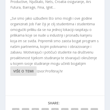
Productive, Njuškalo, Nets, Croatia osiguranje, Ars
Futura, Barrage, Fina, Ignit…
„Svi smo jako uzbuđeni što smo mogli i ove godine
organizirati Job Fair čiji je cilj studentima i studentima
omogućiti priliku da se na jednoj lokaciji raspitaju o
prilikama koje se nude u industriji i pronađu karijeru
koja im se sviđa. Pripremili smo zaista bogat program s
našim partnerima, kojim pokrivamo i obrazovanje i
zabavu. Motivirajući i potičući studente na društvenu
proaktivnost tijekom studiranja te stvarajući okruženje
u kojem svoje studiranje mogu učiniti bogatijim
VIŠE O TEMI
Izvor:Profitiraj.hr
SHARE: