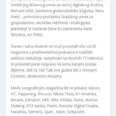
Središnjeg državnog ureda za razvoj digitalnog društva,
Bernard Gršić, izaslanica gradonačelnika Zagreba, Nera
Pavić. , pomoćnica pročelnice Gradskog ureda za
gospodarstvo, ekološku održivost i strategijsko
planiranje te izaslanik člana EU parlamenta Karla
Resslera, Ivo Pekić.
Danas i sutra studenti će moći poslušati više od 20
razgovora s predstavnicima poduzeća iz različitih
sektora i industrija, sudjelovati na stručnih 17 radionica
te poslušati panel raspravu na temu karijere poslije
diplome, dok će Hot Talk ove godine biti s Hrvojem
Ćosićem, direktorom Aircasha.
Među ovogodišnjim izlagačima bit će prisutni: Valcon,
HT, Happening, Ericsson Nikola Tesla, A1 Hrvatska,
Aircash, b2match, HEP, IBM, Infobip, Koios, Končar,
Moberg, OTP banka, Pixion, Porsche Digital Croatia,
Securitas, Siemens, Span , Xylon, Sofascore,