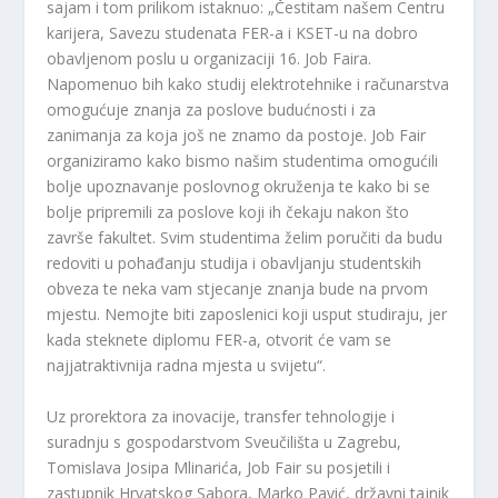
sajam i tom prilikom istaknuo: „Čestitam našem Centru
karijera, Savezu studenata FER-a i KSET-u na dobro
obavljenom poslu u organizaciji 16. Job Faira.
Napomenuo bih kako studij elektrotehnike i računarstva
omogućuje znanja za poslove budućnosti i za
zanimanja za koja još ne znamo da postoje. Job Fair
organiziramo kako bismo našim studentima omogućili
bolje upoznavanje poslovnog okruženja te kako bi se
bolje pripremili za poslove koji ih čekaju nakon što
završe fakultet. Svim studentima želim poručiti da budu
redoviti u pohađanju studija i obavljanju studentskih
obveza te neka vam stjecanje znanja bude na prvom
mjestu. Nemojte biti zaposlenici koji usput studiraju, jer
kada steknete diplomu FER-a, otvorit će vam se
najjatraktivnija radna mjesta u svijetu“.
Uz prorektora za inovacije, transfer tehnologije i
suradnju s gospodarstvom Sveučilišta u Zagrebu,
Tomislava Josipa Mlinarića, Job Fair su posjetili i
zastupnik Hrvatskog Sabora, Marko Pavić, državni tajnik