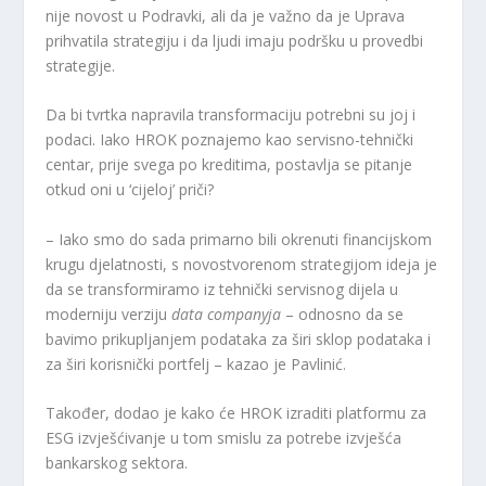
nije novost u Podravki, ali da je važno da je Uprava
prihvatila strategiju i da ljudi imaju podršku u provedbi
strategije.
Da bi tvrtka napravila transformaciju potrebni su joj i
podaci. Iako HROK poznajemo kao servisno-tehnički
centar, prije svega po kreditima, postavlja se pitanje
otkud oni u ‘cijeloj’ priči?
– Iako smo do sada primarno bili okrenuti financijskom
krugu djelatnosti, s novostvorenom strategijom ideja je
da se transformiramo iz tehnički servisnog dijela u
moderniju verziju
data companyja
– odnosno da se
bavimo prikupljanjem podataka za širi sklop podataka i
za širi korisnički portfelj – kazao je Pavlinić.
Također, dodao je kako će HROK izraditi platformu za
ESG izvješćivanje u tom smislu za potrebe izvješća
bankarskog sektora.