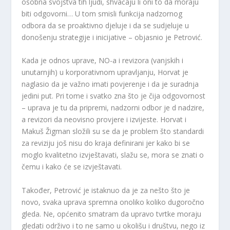
osobna svojstva tih ljudi, shvaćaju li oni to da moraju
biti odgovorni… U tom smisli funkcija nadzornog
odbora da se proaktivno djeluje i da se sudjeluje u
donošenju strategije i inicijative – objasnio je Petrović.
Kada je odnos uprave, NO-a i revizora (vanjskih i
unutarnjih) u korporativnom upravljanju, Horvat je
naglasio da je važno imati povjerenje i da je suradnja
jedini put. Pri tome i svatko zna što je čija odgovornost
– uprava je tu da pripremi, nadzorni odbor je d nadzire,
a revizori da neovisno provjere i izvijeste. Horvat i
Makuš Žigman složili su se da je problem što standardi
za reviziju još nisu do kraja definirani jer kako bi se
moglo kvalitetno izvještavati, slažu se, mora se znati o
čemu i kako će se izvještavati.
Također, Petrović je istaknuo da je za nešto što je
novo, svaka uprava spremna onoliko koliko dugoročno
gleda. Ne, općenito smatram da upravo tvrtke moraju
gledati održivo i to ne samo u okolišu i društvu, nego iz