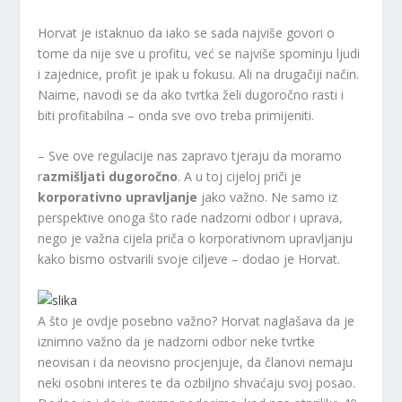
Horvat je istaknuo da iako se sada najviše govori o
tome da nije sve u profitu, već se najviše spominju ljudi
i zajednice, profit je ipak u fokusu. Ali na drugačiji način.
Naime, navodi se da ako tvrtka želi dugoročno rasti i
biti profitabilna – onda sve ovo treba primijeniti.
– Sve ove regulacije nas zapravo tjeraju da moramo
r
azmišljati dugoročno
. A u toj cijeloj priči je
korporativno upravljanje
jako važno. Ne samo iz
perspektive onoga što rade nadzorni odbor i uprava,
nego je važna cijela priča o korporativnom upravljanju
kako bismo ostvarili svoje ciljeve – dodao je Horvat.
A što je ovdje posebno važno? Horvat naglašava da je
iznimno važno da je nadzorni odbor neke tvrtke
neovisan i da neovisno procjenjuje, da članovi nemaju
neki osobni interes te da ozbiljno shvaćaju svoj posao.