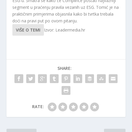
ESG-u. Smatra se kako će Complince postati najvažniji
segment u praćenju pravila vezanih uz ESG. Tomić je na
praktičnim primjerima objasnila kako bi tvrtka trebala
doći na pravi put po ovom pitanju.
VIŠE O TEMI
Izvor: Leadermedia.hr
SHARE:
RATE: