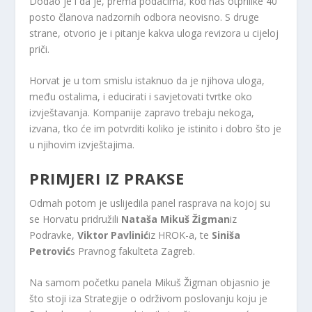
Dodao je i da je, prema podacima, kod nas otprilike 40
posto članova nadzornih odbora neovisno. S druge
strane, otvorio je i pitanje kakva uloga revizora u cijeloj
priči.
Horvat je u tom smislu istaknuo da je njihova uloga,
među ostalima, i educirati i savjetovati tvrtke oko
izvještavanja. Kompanije zapravo trebaju nekoga,
izvana, tko će im potvrditi koliko je istinito i dobro što je
u njihovim izvještajima.
PRIMJERI IZ PRAKSE
Odmah potom je uslijedila panel rasprava na kojoj su
se Horvatu pridružili
Nataša Mikuš Žigman
iz
Podravke,
Viktor Pavlinić
iz HROK-a, te
Siniša
Petrović
s Pravnog fakulteta Zagreb.
Na samom početku panela Mikuš Žigman objasnio je
što stoji iza Strategije o održivom poslovanju koju je