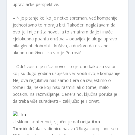
upravljačke perspektive.
– Nije pitanje koliko je netko spreman, već kompanije
jednostavno to moraju biti. Također, naglašavam da
ovo ‘je i nije ništa novo’. Ja to smatram da je i inače
cjelokupna poanta društva – oduvijek je uloga upravo
bila gledati dobrobit društva, a društvo da ostane
ukupno održivo – kazao je Petrović.
– Održivost nije ništa novo – to je ono kako su svi oni
koji su dugo godina uspješni već vodili svoje kompanije.
Ne, ova regulativa nas samo tjera da izvijestimo o
tome i da, neke koji nisu razmišljali o tome, malo
potaknu na razmišljanje. Generalno, ključna poruka je
da treba više surađivati ​​– zaključio je Horvat.
U sklopu konferencije, jučer je na
Lucija Ana
Tomić
održala i radionicu naziva ‘Uloga compliancea u