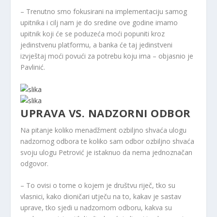
– Trenutno smo fokusirani na implementaciju samog
upitnika i cilj nam je do sredine ove godine imamo
upitnik koji će se poduzeća moći popuniti kroz
jedinstvenu platformu, a banka će taj jedinstveni
izvještaj moći povući za potrebu koju ima – objasnio je
Pavlinić.
UPRAVA VS. NADZORNI ODBOR
Na pitanje koliko menadžment ozbiljno shvaća ulogu
nadzornog odbora te koliko sam odbor ozbiljno shvaća
svoju ulogu Petrović je istaknuo da nema jednoznačan
odgovor.
– To ovisi o tome o kojem je društvu riječ, tko su
vlasnici, kako dioničari utječu na to, kakav je sastav
uprave, tko sjedi u nadzornom odboru, kakva su