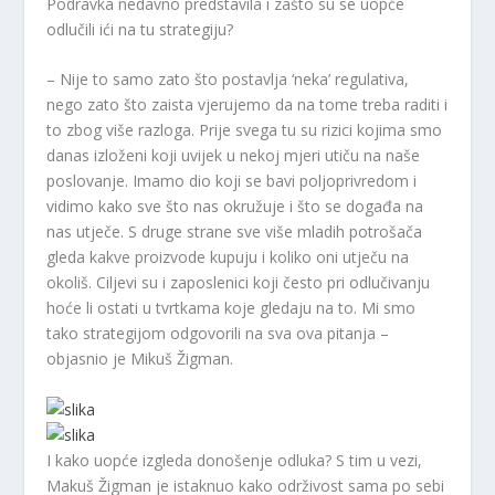
Podravka nedavno predstavila i zašto su se uopće
odlučili ići na tu strategiju?
– Nije to samo zato što postavlja ‘neka’ regulativa,
nego zato što zaista vjerujemo da na tome treba raditi i
to zbog više razloga. Prije svega tu su rizici kojima smo
danas izloženi koji uvijek u nekoj mjeri utiču na naše
poslovanje. Imamo dio koji se bavi poljoprivredom i
vidimo kako sve što nas okružuje i što se događa na
nas utječe. S druge strane sve više mladih potrošača
gleda kakve proizvode kupuju i koliko oni utječu na
okoliš. Ciljevi su i zaposlenici koji često pri odlučivanju
hoće li ostati u tvrtkama koje gledaju na to. Mi smo
tako strategijom odgovorili na sva ova pitanja –
objasnio je Mikuš Žigman.
I kako uopće izgleda donošenje odluka? S tim u vezi,
Makuš Žigman je istaknuo kako održivost sama po sebi